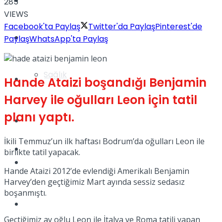
Yaşam
285
VIEWS
Facebook'ta Paylaş
Twitter'da Paylaş
Pinterest'de
Türkiye
Paylaş
WhatsApp'ta Paylaş
Sağlık
Müzik
Hande Ataizi boşandığı Benjamin
Harvey ile oğulları Leon için tatil
planı yaptı.
Sinema
İkili Temmuz’un ilk haftası Bodrum’da oğulları Leon ile
TV
birlikte tatil yapacak.
Tatil
Hande Ataizi 2012’de evlendiği Amerikalı Benjamin
Harvey’den geçtiğimiz Mart ayında sessiz sedasız
boşanmıştı.
Spor
Geçtiğimiz ay oğlu Leon ile İtalya ve Roma tatili yapan