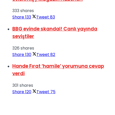
333 shares
Share
133
Tweet
83
BBG evinde skandal! Canlı yayında
seviştiler
326 shares
Share
130
Tweet
82
Hande Fırat ‘hamile’ yorumuna cevap
verdi
301 shares
Share
120
Tweet
75