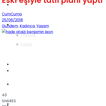
Eski eşiyle tatil planı yaptı
Gündem
CumCuma
25/06/2018
Yaşam
Gündem
,
Kadınca
,
Yaşam
Videolar
Sağlık
TV
Gündem
Kadınca
43
SHARES
Dünya