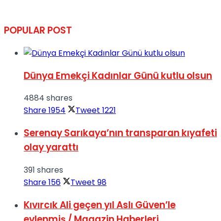
POPULAR POST
Dünya Emekçi Kadınlar Günü kutlu olsun
4884 shares
Share
1954
Tweet
1221
Serenay Sarıkaya’nın transparan kıyafeti
olay yarattı
391 shares
Share
156
Tweet
98
Kıvırcık Ali geçen yıl Aslı Güven’le
evlenmiş / Magazin Haberleri