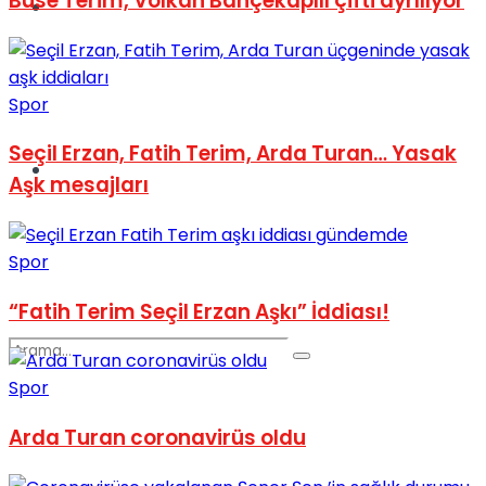
Buse Terim, Volkan Bahçekapılı çifti ayrılıyor
Spor
Spor
Seçil Erzan, Fatih Terim, Arda Turan… Yasak
Podcast
Aşk mesajları
Spor
“Fatih Terim Seçil Erzan Aşkı” İddiası!
Spor
Arda Turan coronavirüs oldu