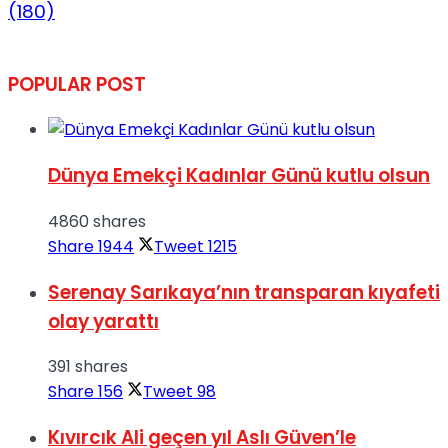
(180)
POPULAR POST
Dünya Emekçi Kadınlar Günü kutlu olsun
4860 shares
Share
1944
Tweet
1215
Serenay Sarıkaya’nın transparan kıyafeti
olay yarattı
391 shares
Share
156
Tweet
98
Kıvırcık Ali geçen yıl Aslı Güven’le