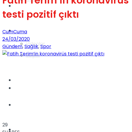
Fatih Terim’in koronavirüs
Gündem
testi pozitif çıktı
Yaşam
CumCuma
24/03/2020
Videolar
Gündem
,
Sağlık
,
Spor
Sağlık
TV
Gündem
Kadınca
29
Dünya