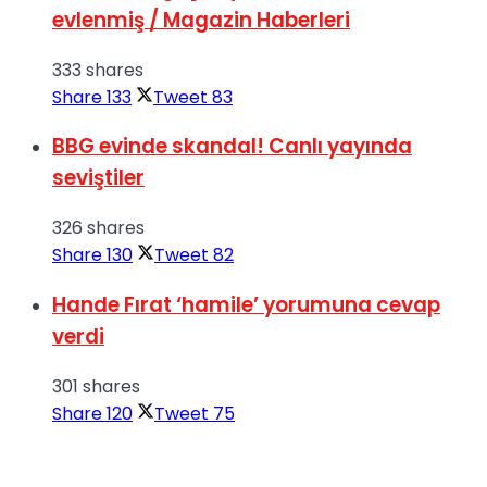
evlenmiş / Magazin Haberleri
333 shares
Share
133
Tweet
83
BBG evinde skandal! Canlı yayında
seviştiler
326 shares
Share
130
Tweet
82
Hande Fırat ‘hamile’ yorumuna cevap
verdi
301 shares
Share
120
Tweet
75