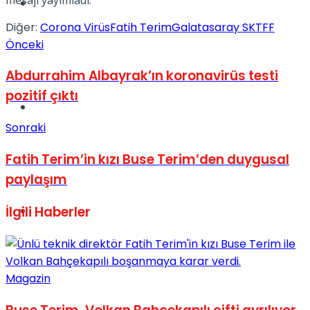
Müzik
Diğer:
Corona Virüs
Fatih Terim
Galatasaray SK
TFF
Önceki
Abdurrahim Albayrak’ın koronavirüs testi
pozitif çıktı
Sinema
Sonraki
Fatih Terim’in kızı Buse Terim’den duygusal
paylaşım
Tatil
İlgili
Haberler
Magazin