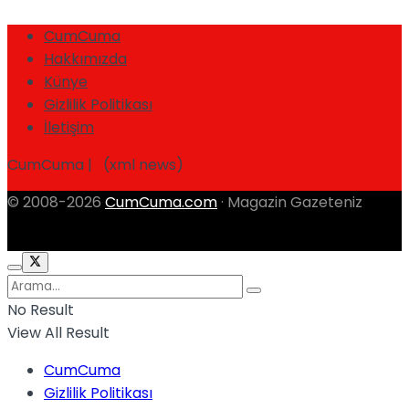
CumCuma
Hakkımızda
Künye
Gizlilik Politikası
İletişim
CumCuma | (xml news)
© 2008-2026
CumCuma.com
· Magazin Gazeteniz
No Result
View All Result
CumCuma
Gizlilik Politikası