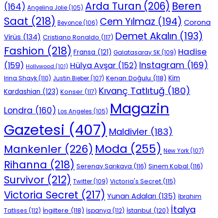
Beren
Arda Turan
(206)
(164)
Angelina Jolie
(105)
Saat
(218)
Cem Yılmaz
(194)
Corona
Beyonce
(106)
Demet Akalın
(193)
Virüs
(134)
Cristiano Ronaldo
(117)
Fashion
(218)
Hadise
Fransa
(121)
Galatasaray SK
(109)
Instagram
(169)
(159)
Hülya Avşar
(152)
Hollywood
(101)
Kenan Doğulu
(118)
Kim
Irina Shayk
(110)
Justin Bieber
(107)
Kıvanç Tatlıtuğ
(180)
Kardashian
(123)
Konser
(117)
Magazin
Londra
(160)
Los Angeles
(105)
Gazetesi
(407)
Maldivler
(183)
Moda
(255)
Mankenler
(226)
New York
(107)
Rihanna
(218)
Serenay Sarıkaya
(116)
Sinem Kobal
(116)
Survivor
(212)
Victoria's Secret
(115)
Twitter
(109)
Victoria Secret
(217)
Yunan Adaları
(135)
İbrahim
İtalya
İngiltere
(118)
İstanbul
(120)
Tatlıses
(112)
İspanya
(112)