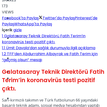
SHARES
Yaşam
173
VIEWS
Facebook'ta Paylaş
Twitter'da Paylaş
Pinterest'de
Türkiye
Paylaş
WhatsApp'ta Paylaş
İçerik
gizle
1
Galatasaray Teknik Direktörü Fatih Terim’in
Sağlık
Müzik
koronavirüs testi pozitif çıktı.
1.1
Ümit Davala’dan sağlık durumuyla ilgili açıklama
1.2
TFF’den Abdurrahim Albayrak ve Fatih Terim için
Sinema
“geçmiş olsun” mesajı
Galatasaray Teknik Direktörü Fatih
TV
Tatil
Terim’in koronavirüs testi pozitif
çıktı.
Spor
Sarı-kırmızılı takımın ve Türk futbolunun 66 yaşındaki
başarılı teknik adamı, sosyal medya hesabından yaptığı