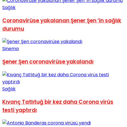
No Result
Sağlık
Coronavirüse yakalanan Şener Şen ’in sağlık
durumu
Sinema
View All Result
Şener Şen coronavirüse yakalandı
Sağlık
Kıvanç Tatlıtuğ bir kez daha Corona virüs
testi yaptırdı