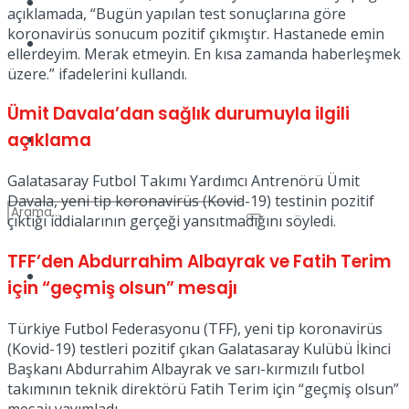
Kadınca
açıklamada, “Bugün yapılan test sonuçlarına göre
koronavirüs sonucum pozitif çıkmıştır. Hastanede emin
Podcast
ellerdeyim. Merak etmeyin. En kısa zamanda haberleşmek
üzere.” ifadelerini kullandı.
Ümit Davala’dan sağlık durumuyla ilgili
açıklama
Dünya
Galatasaray Futbol Takımı Yardımcı Antrenörü Ümit
Davala, yeni tip koronavirüs (Kovid-19) testinin pozitif
çıktığı iddialarının gerçeği yansıtmadığını söyledi.
TFF’den Abdurrahim Albayrak ve Fatih Terim
Türkiye
için “geçmiş olsun” mesajı
No Result
Türkiye Futbol Federasyonu (TFF), yeni tip koronavirüs
(Kovid-19) testleri pozitif çıkan Galatasaray Kulübü İkinci
View All Result
Başkanı Abdurrahim Albayrak ve sarı-kırmızılı futbol
takımının teknik direktörü Fatih Terim için “geçmiş olsun”
mesajı yayımladı.