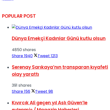
POPULAR POST
Dünya Emekçi Kadınlar Günü kutlu olsun
4850 shares
Share
1940
Tweet
1213
Serenay Sarıkaya’nın transparan kıyafeti
olay yarattı
391 shares
Share
156
Tweet
98
Kıvırcık Ali geçen yıl Aslı Güven’le
evlenmiş / Magazin Haberleri