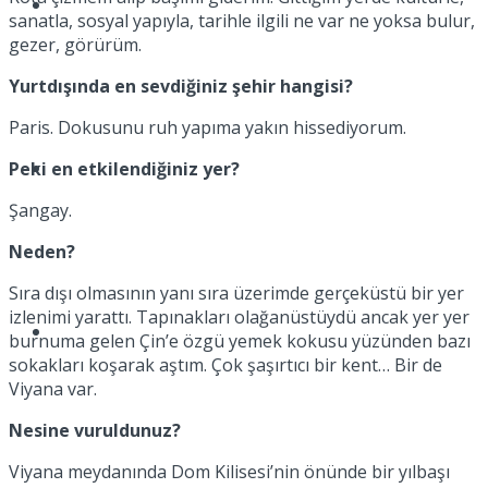
Müzik
sanatla, sosyal yapıyla, tarihle ilgili ne var ne yoksa bulur,
gezer, görürüm.
Yurtdışında en sevdiğiniz şehir hangisi?
Paris. Dokusunu ruh yapıma yakın hissediyorum.
Sinema
Peki en etkilendiğiniz yer?
Şangay.
Neden?
Sıra dışı olmasının yanı sıra üzerimde gerçeküstü bir yer
izlenimi yarattı. Tapınakları olağanüstüydü ancak yer yer
Tatil
burnuma gelen Çin’e özgü yemek kokusu yüzünden bazı
sokakları koşarak aştım. Çok şaşırtıcı bir kent… Bir de
Viyana var.
Nesine vuruldunuz?
Viyana meydanında Dom Kilisesi’nin önünde bir yılbaşı