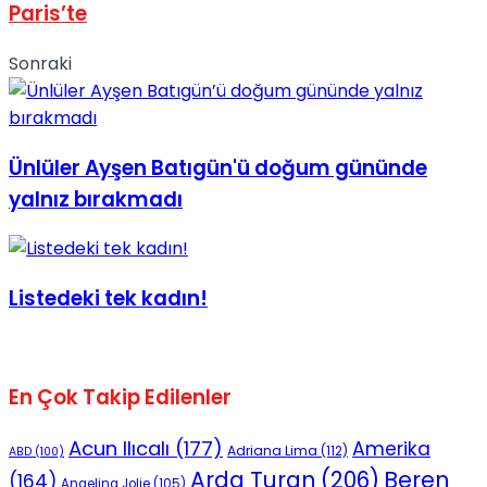
Paris’te
Sonraki
Ünlüler Ayşen Batıgün'ü doğum gününde
yalnız bırakmadı
Listedeki tek kadın!
En Çok Takip Edilenler
Acun Ilıcalı
(177)
Amerika
Adriana Lima
(112)
ABD
(100)
Beren
Arda Turan
(206)
(164)
Angelina Jolie
(105)