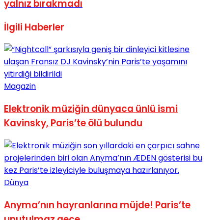
yalnız bırakmadı
No Result
İlgili
Haberler
View All Result
Magazin
Elektronik müziğin dünyaca ünlü ismi
Kavinsky, Paris’te ölü bulundu
Dünya
Anyma’nın hayranlarına müjde! Paris’te
unutulmaz gece