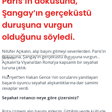
Paris’in dokusuna,
Kadınca
Şangay’ın gerçeküstü
Podcast
duruşuna vurgun
olduğunu söyledi.
Dünya
Nilüfer Açıkalın, alıp başını gitmeyi sevenlerden. Paris’in
dokusuna, Şangay’ın gerçeküstü duruşuna vurgun…
Açıkalın’la Viyana’dan Roma’ya kapsamlı bir seyahat
turuna çıktık.
Türkiye
Hürriyet’ten Hakan Gence ‘nin sorularını yanıtlayan
No Result
başarılı oyuncu seyahat alışkanlıklarına dair samimi
cevaplar verdi.
Seyahat rotanızı neye göre çizersiniz?
View All Result
Rota çizmem alıp başımı giderim. Gittiğim yerde kültürle,