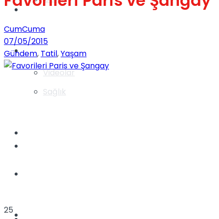
Favorileri Paris ve Şangay
Gündem
CumCuma
07/05/2015
Yaşam
Gündem
,
Tatil
,
Yaşam
Videolar
Sağlık
TV
Gündem
Kadınca
25
Dünya