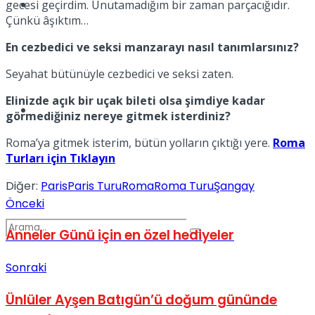
Spor
gecesi geçirdim. Unutamadığım bir zaman parçacığıdır.
Çünkü âşıktım…
En cezbedici ve seksi manzarayı nasıl tanımlarsınız?
Seyahat bütünüyle cezbedici ve seksi zaten.
Elinizde açık bir uçak bileti olsa şimdiye kadar
Podcast
görmediğiniz nereye gitmek isterdiniz?
Roma’ya gitmek isterim, bütün yolların çıktığı yere.
Roma
Turları için Tıklayın
Diğer:
Paris
Paris Turu
Roma
Roma Turu
Şangay
Önceki
Anneler Günü için en özel hediyeler
Sonraki
Ünlüler Ayşen Batıgün’ü doğum gününde