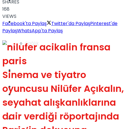
Yaşam
SHARES
168
VIEWS
Türkiye
Facebook'ta Paylaş
Twitter'da Paylaş
Pinterest'de
Paylaş
WhatsApp'ta Paylaş
Sağlık
Müzik
Sinema
Sinema ve tiyatro
oyuncusu Nilüfer Açıkalın,
TV
Tatil
seyahat alışkanlıklarına
dair verdiği röportajında
Spor