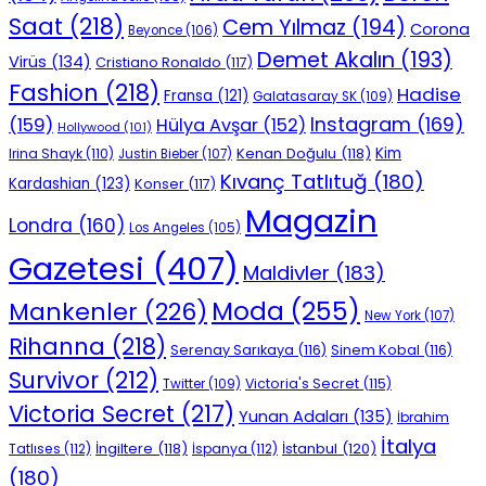
Saat
(218)
Cem Yılmaz
(194)
Corona
Beyonce
(106)
Demet Akalın
(193)
Virüs
(134)
Cristiano Ronaldo
(117)
Fashion
(218)
Hadise
Fransa
(121)
Galatasaray SK
(109)
Instagram
(169)
(159)
Hülya Avşar
(152)
Hollywood
(101)
Kenan Doğulu
(118)
Kim
Irina Shayk
(110)
Justin Bieber
(107)
Kıvanç Tatlıtuğ
(180)
Kardashian
(123)
Konser
(117)
Magazin
Londra
(160)
Los Angeles
(105)
Gazetesi
(407)
Maldivler
(183)
Moda
(255)
Mankenler
(226)
New York
(107)
Rihanna
(218)
Serenay Sarıkaya
(116)
Sinem Kobal
(116)
Survivor
(212)
Victoria's Secret
(115)
Twitter
(109)
Victoria Secret
(217)
Yunan Adaları
(135)
İbrahim
İtalya
İngiltere
(118)
İstanbul
(120)
Tatlıses
(112)
İspanya
(112)
(180)