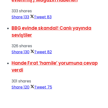
333 shares
Share
133
Tweet
83
BBG evinde skandal! Canlı yayında
seviştiler
326 shares
Share
130
Tweet
82
Hande Fırat ‘hamile’ yorumuna cevap
verdi
301 shares
Share
120
Tweet
75