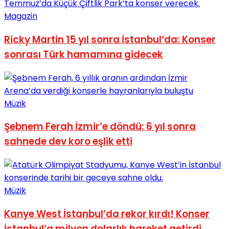
Magazin
Ricky Martin 15 yıl sonra İstanbul’da: Konser
sonrası Türk hamamına gidecek
Müzik
Şebnem Ferah İzmir’e döndü: 6 yıl sonra
sahnede dev koro eşlik etti
Müzik
Kanye West İstanbul’da rekor kırdı! Konser
İstanbul’a milyon dolarlık hareket getirdi