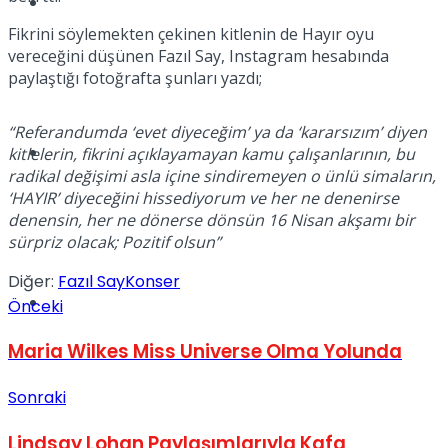
Tatil
Fikrini söylemekten çekinen kitlenin de Hayır oyu
vereceğini düşünen Fazıl Say, Instagram hesabında
paylaştığı fotoğrafta şunları yazdı;
“Referandumda ‘evet diyeceğim’ ya da ‘kararsızım’ diyen
Spor
kitlelerin, fikrini açıklayamayan kamu çalışanlarının, bu
radikal değişimi asla içine sindiremeyen o ünlü simaların,
‘HAYIR’ diyeceğini hissediyorum ve her ne denenirse
denensin, her ne dönerse dönsün 16 Nisan akşamı bir
sürpriz olacak; Pozitif olsun”
Diğer:
Fazıl Say
Konser
Podcast
Önceki
Maria Wilkes Miss Universe Olma Yolunda
Sonraki
Lindsay Lohan Paylaşımlarıyla Kafa