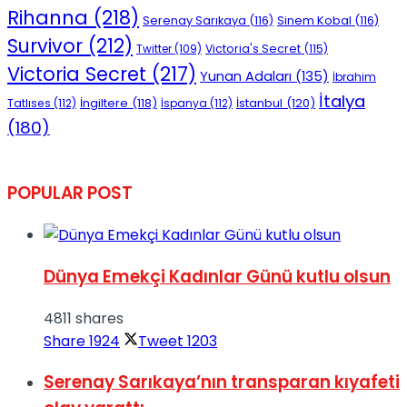
Rihanna
(218)
Serenay Sarıkaya
(116)
Sinem Kobal
(116)
Survivor
(212)
Victoria's Secret
(115)
Twitter
(109)
Victoria Secret
(217)
Yunan Adaları
(135)
İbrahim
İtalya
İngiltere
(118)
İstanbul
(120)
Tatlıses
(112)
İspanya
(112)
(180)
POPULAR POST
Dünya Emekçi Kadınlar Günü kutlu olsun
4811 shares
Share
1924
Tweet
1203
Serenay Sarıkaya’nın transparan kıyafeti