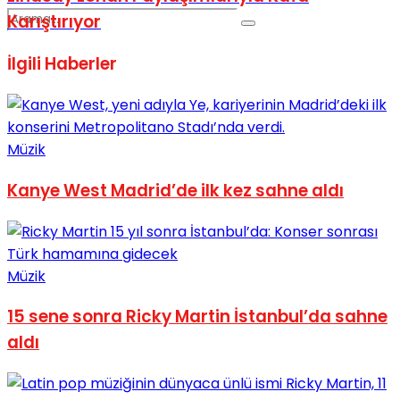
Karıştırıyor
İlgili
Haberler
Müzik
No Result
Kanye West Madrid’de ilk kez sahne aldı
Müzik
View All Result
15 sene sonra Ricky Martin İstanbul’da sahne
aldı