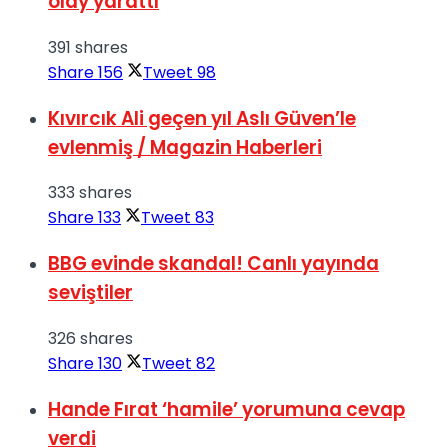
olay yarattı
391 shares
Share
156
Tweet
98
Kıvırcık Ali geçen yıl Aslı Güven’le
evlenmiş / Magazin Haberleri
333 shares
Share
133
Tweet
83
BBG evinde skandal! Canlı yayında
seviştiler
326 shares
Share
130
Tweet
82
Hande Fırat ‘hamile’ yorumuna cevap
verdi