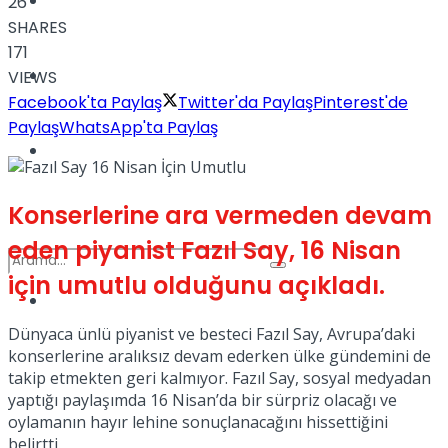
Türkiye
26
SHARES
171
Podcast
VIEWS
Facebook'ta Paylaş
Twitter'da Paylaş
Pinterest'de
Paylaş
WhatsApp'ta Paylaş
Müzik
Konserlerine ara vermeden devam
eden piyanist Fazıl Say, 16 Nisan
için umutlu olduğunu açıkladı.
Sinema
Dünyaca ünlü piyanist ve besteci Fazıl Say, Avrupa’daki
No Result
konserlerine aralıksız devam ederken ülke gündemini de
takip etmekten geri kalmıyor. Fazıl Say, sosyal medyadan
yaptığı paylaşımda 16 Nisan’da bir sürpriz olacağı ve
oylamanın hayır lehine sonuçlanacağını hissettiğini
View All Result
belirtti.