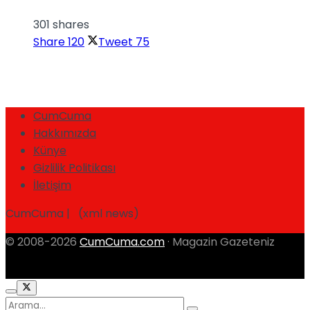
301 shares
Share
120
Tweet
75
CumCuma
Hakkımızda
Künye
Gizlilik Politikası
İletişim
CumCuma | (xml news)
© 2008-2026
CumCuma.com
· Magazin Gazeteniz