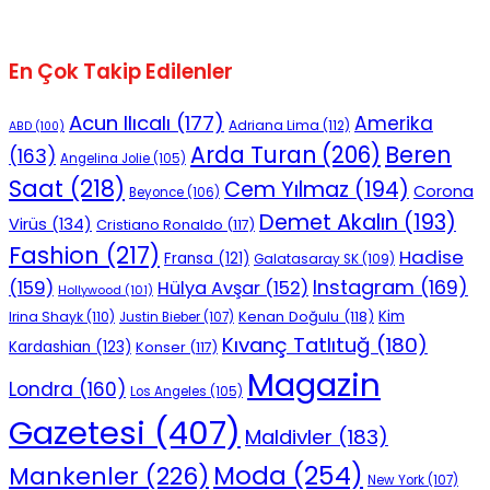
En Çok Takip Edilenler
Acun Ilıcalı
(177)
Amerika
Adriana Lima
(112)
ABD
(100)
Beren
Arda Turan
(206)
(163)
Angelina Jolie
(105)
Saat
(218)
Cem Yılmaz
(194)
Corona
Beyonce
(106)
Demet Akalın
(193)
Virüs
(134)
Cristiano Ronaldo
(117)
Fashion
(217)
Hadise
Fransa
(121)
Galatasaray SK
(109)
Instagram
(169)
(159)
Hülya Avşar
(152)
Hollywood
(101)
Kenan Doğulu
(118)
Kim
Irina Shayk
(110)
Justin Bieber
(107)
Kıvanç Tatlıtuğ
(180)
Kardashian
(123)
Konser
(117)
Magazin
Londra
(160)
Los Angeles
(105)
Gazetesi
(407)
Maldivler
(183)
Moda
(254)
Mankenler
(226)
New York
(107)