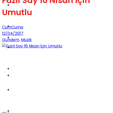
Fazıl Say 16 Nisan İçin
Dünya
Umutlu
Türkiye
CumCuma
12/04/2017
Kadınca
Gündem
,
Müzik
Müzik
Sinema
Dünya
Tatil
Spor