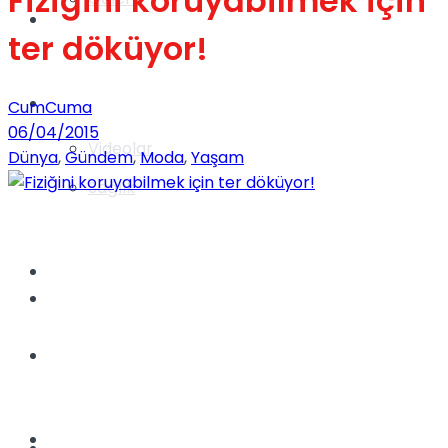
Fiziğini koruyabilmek için
Gündem
ter döküyor!
Yaşam
CumCuma
06/04/2015
Videolar
Dünya
,
Gündem
,
Moda
,
Yaşam
Sağlık
TV
Gündem
Kadınca
Dünya