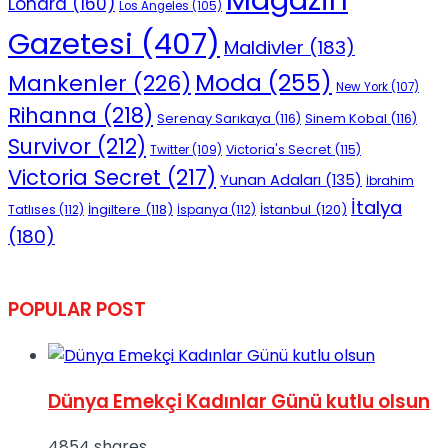
Londra
(160)
Los Angeles
(105)
Gazetesi
(407)
Maldivler
(183)
Moda
(255)
Mankenler
(226)
New York
(107)
Rihanna
(218)
Serenay Sarıkaya
(116)
Sinem Kobal
(116)
Survivor
(212)
Victoria's Secret
(115)
Twitter
(109)
Victoria Secret
(217)
Yunan Adaları
(135)
İbrahim
İtalya
İngiltere
(118)
İstanbul
(120)
Tatlıses
(112)
İspanya
(112)
(180)
POPULAR POST
Dünya Emekçi Kadınlar Günü kutlu olsun
4854 shares