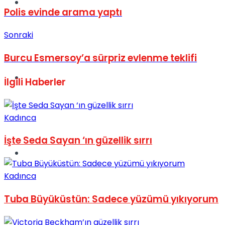
Müzik
Polis evinde arama yaptı
Sonraki
Burcu Esmersoy’a sürpriz evlenme teklifi
Sinema
İlgili
Haberler
Kadınca
İşte Seda Sayan ‘ın güzellik sırrı
Tatil
Kadınca
Tuba Büyüküstün: Sadece yüzümü yıkıyorum