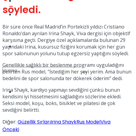
Kadınca
söyledi.
Podcast
Bir süre önce Real Madrid’in Portekizli yıldızı Cristiano
Ronaldo’dan ayrılan Irina Shayk, Viva dergisi için objektif
karşısına geçti. Dergiye özel açıklamalarda bulunan 29
Dünya
yaşındaki Irina, kusursuz fiziğini korumak için her gün
spor salonunun yolunu tutup egzersiz yaptığını söyledi.
Genellikle sağlıklı bir beslenme programı uyguladığını
belirten Rus model, “İstediğim her şeyi yerim. Ama bunun
bedelini de spor salonunda ter dökerek öderim” dedi.
Irina Shayk, kardiyo yapmayı sevdiğini çünkü bunun
Türkiye
No Result
kendisini iyi hissetmesini sağladığını sözlerine ekledi.
Seksi model, koşu, boks, bisiklet ve pilatesi de çok
sevdiğini belirtti.
View All Result
Diğer:
Güzellik Sırları
Irina Shayk
Rus Model
Viva
Önceki