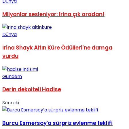
Dünya
No Result
Milyonlar sesleniyor: Irina çık aradan!
Dünya
İrina Shayk Altın Küre Ödülleri’ne damga
View All Result
vurdu
Gündem
Derin dekolteli Hadise
Sonraki
Burcu Esmersoy'a sürpriz evlenme teklifi