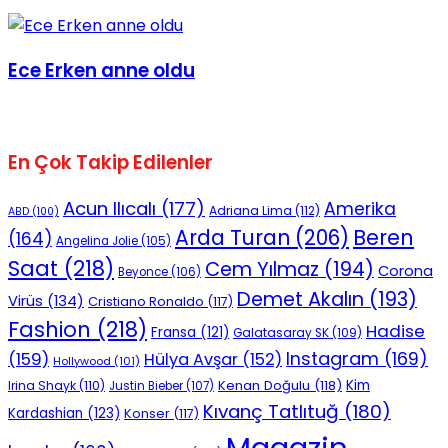
Ece Erken anne oldu
En Çok Takip Edilenler
Acun Ilıcalı
(177)
Amerika
Adriana Lima
(112)
ABD
(100)
Beren
Arda Turan
(206)
(164)
Angelina Jolie
(105)
Saat
(218)
Cem Yılmaz
(194)
Corona
Beyonce
(106)
Demet Akalın
(193)
Virüs
(134)
Cristiano Ronaldo
(117)
Fashion
(218)
Hadise
Fransa
(121)
Galatasaray SK
(109)
Instagram
(169)
(159)
Hülya Avşar
(152)
Hollywood
(101)
Kenan Doğulu
(118)
Kim
Irina Shayk
(110)
Justin Bieber
(107)
Kıvanç Tatlıtuğ
(180)
Kardashian
(123)
Konser
(117)
Magazin