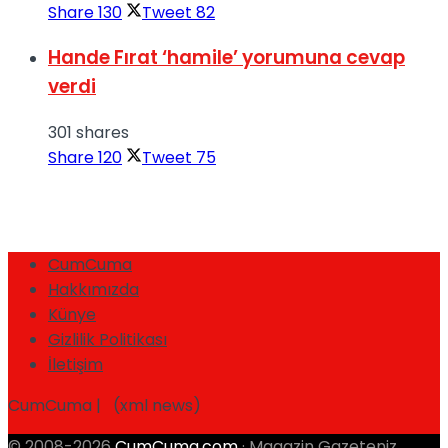
Share
130
Tweet
82
Hande Fırat ‘hamile’ yorumuna cevap
verdi
301 shares
Share
120
Tweet
75
CumCuma
Hakkımızda
Künye
Gizlilik Politikası
İletişim
CumCuma | (xml news)
© 2008-2026
CumCuma.com
· Magazin Gazeteniz