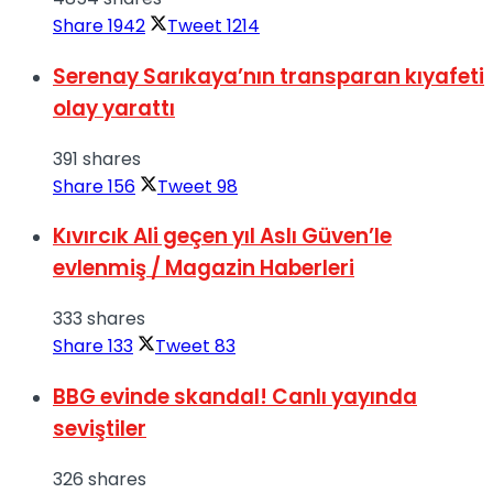
Share
1942
Tweet
1214
Serenay Sarıkaya’nın transparan kıyafeti
olay yarattı
391 shares
Share
156
Tweet
98
Kıvırcık Ali geçen yıl Aslı Güven’le
evlenmiş / Magazin Haberleri
333 shares
Share
133
Tweet
83
BBG evinde skandal! Canlı yayında
seviştiler
326 shares