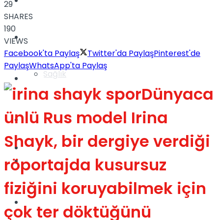
Yaşam
29
SHARES
190
Türkiye
VIEWS
Facebook'ta Paylaş
Twitter'da Paylaş
Pinterest'de
Paylaş
WhatsApp'ta Paylaş
Sağlık
Müzik
Dünyaca
ünlü Rus model Irina
Sinema
Shayk, bir dergiye verdiği
TV
röportajda kusursuz
Tatil
fiziğini koruyabilmek için
Spor
çok ter döktüğünü