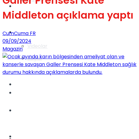
Galler Prensesi Kate
Gündem
Middleton açıklama yaptı
Yaşam
CumCuma FR
09/09/2024
Videolar
Magazin
Sağlık
TV
Gündem
Kadınca
Dünya