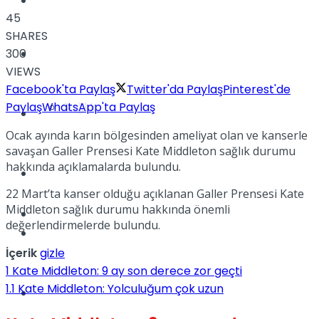
Yaşam
45
SHARES
300
Türkiye
VIEWS
Facebook'ta Paylaş
Twitter'da Paylaş
Pinterest'de
Paylaş
WhatsApp'ta Paylaş
Sağlık
Müzik
Ocak ayında karın bölgesinden ameliyat olan ve kanserle
savaşan Galler Prensesi Kate Middleton sağlık durumu
hakkında açıklamalarda bulundu.
Sinema
22 Mart’ta kanser olduğu açıklanan Galler Prensesi Kate
Middleton sağlık durumu hakkında önemli
TV
değerlendirmelerde bulundu.
Tatil
İçerik
gizle
1
Kate Middleton: 9 ay son derece zor geçti
1.1
Kate Middleton: Yolculuğum çok uzun
Spor