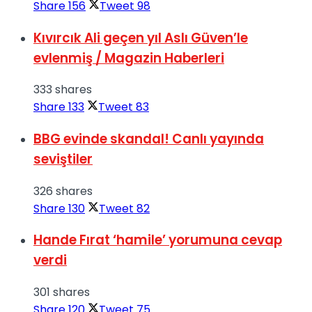
Share
156
Tweet
98
Kıvırcık Ali geçen yıl Aslı Güven’le
evlenmiş / Magazin Haberleri
333 shares
Share
133
Tweet
83
BBG evinde skandal! Canlı yayında
seviştiler
326 shares
Share
130
Tweet
82
Hande Fırat ‘hamile’ yorumuna cevap
verdi
301 shares
Share
120
Tweet
75