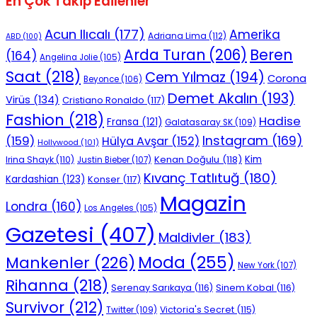
En Çok Takip Edilenler
Acun Ilıcalı
(177)
Amerika
Adriana Lima
(112)
ABD
(100)
Beren
Arda Turan
(206)
(164)
Angelina Jolie
(105)
Saat
(218)
Cem Yılmaz
(194)
Corona
Beyonce
(106)
Demet Akalın
(193)
Virüs
(134)
Cristiano Ronaldo
(117)
Fashion
(218)
Hadise
Fransa
(121)
Galatasaray SK
(109)
Instagram
(169)
(159)
Hülya Avşar
(152)
Hollywood
(101)
Kenan Doğulu
(118)
Kim
Irina Shayk
(110)
Justin Bieber
(107)
Kıvanç Tatlıtuğ
(180)
Kardashian
(123)
Konser
(117)
Magazin
Londra
(160)
Los Angeles
(105)
Gazetesi
(407)
Maldivler
(183)
Moda
(255)
Mankenler
(226)
New York
(107)
Rihanna
(218)
Serenay Sarıkaya
(116)
Sinem Kobal
(116)
Survivor
(212)
Victoria's Secret
(115)
Twitter
(109)