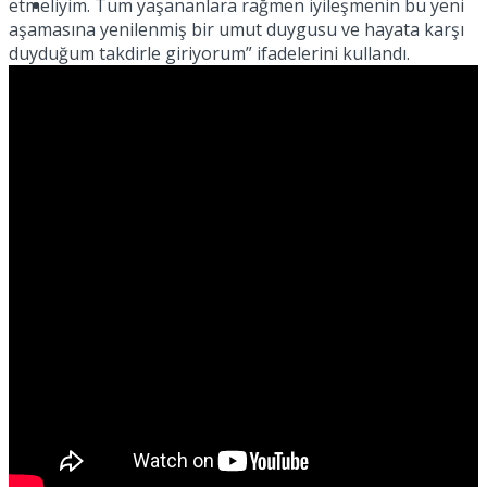
Müzik
etmeliyim. Tüm yaşananlara rağmen iyileşmenin bu yeni
aşamasına yenilenmiş bir umut duygusu ve hayata karşı
duyduğum takdirle giriyorum” ifadelerini kullandı.
Sinema
Tatil