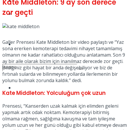
Kate Middleton: 9 ay son derece
Kadınca
zor geçti
Podcast
Galler Prensesi Kate Middleton bir video paylaştı ve “Yaz
Dünya
sona ererken kemoterapi tedavimi nihayet tamamlamış
olmanın ne kadar rahatlatıcı olduğunu anlatamam. Son 9
ay bir aile olarak bizim için inanılmaz derecede zor geçti.
Bildiğiniz gibi hayat bir anda değişebiliyor ve biz de
fırtınalı sularda ve bilinmeyen yollarda ilerlemenin bir
yolunu bulmak zorunda kaldık.” dedi.
Türkiye
No Result
Kate Middleton: Yolculuğum çok uzun
Prensesi, “Kanserden uzak kalmak için elimden geleni
yapmak artık odak noktam. Kemoterapiyi bitirmiş
View All Result
olmama rağmen, sağlığıma kavuşma ve tam iyileşme
yolum uzun ve her günü olduğu gibi kabul etmeye devam