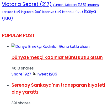
Victoria Secret
(217)
Yunan Adaları
(135)
İbrahim
İtalya
İngiltere
(118)
İstanbul
(120)
Tatlıses
(112)
İspanya
(112)
(180)
POPULAR POST
Dünya Emekçi Kadınlar Günü kutlu olsun
4818 shares
Share
1927
Tweet
1205
Serenay Sarıkaya’nın transparan kıyafeti
olay yarattı
391 shares