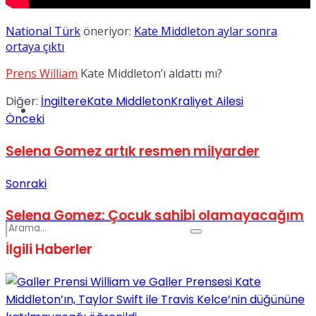
Spor
National Türk
öneriyor:
Kate Middleton aylar sonra
ortaya çıktı
Prens William
Kate Middleton’ı aldattı mı?
Diğer:
İngiltere
Kate Middleton
Kraliyet Ailesi
Podcast
Önceki
Selena Gomez artık resmen milyarder
Sonraki
Selena Gomez: Çocuk sahibi olamayacağım
İlgili
Haberler