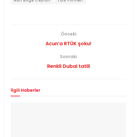
Nuri Bilge Ceylan
Türk Filmleri
Önceki
Acun’a RTÜK şoku!
Sonraki
Renkli Dubai tatili
İlgili
Haberler