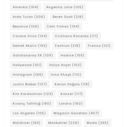
Amerika
(164)
Angelina Jolie
(105)
Arda Turan
(206)
Beren Saat
(218)
Beyonce
(106)
Cem Yılmaz
(194)
Corona Virüs
(134)
Cristiano Ronaldo
(117)
Demet Akalın
(193)
Fashion
(218)
Fransa
(121)
Galatasaray SK
(109)
Hadise
(159)
Hollywood
(101)
Hülya Avşar
(152)
Instagram
(169)
Irina Shayk
(110)
Justin Bieber
(107)
Kenan Doğulu
(118)
Kim Kardashian
(123)
Konser
(117)
Kıvanç Tatlıtuğ
(180)
Londra
(160)
Los Angeles
(105)
Magazin Gazetesi
(407)
Maldivler
(183)
Mankenler
(226)
Moda
(255)