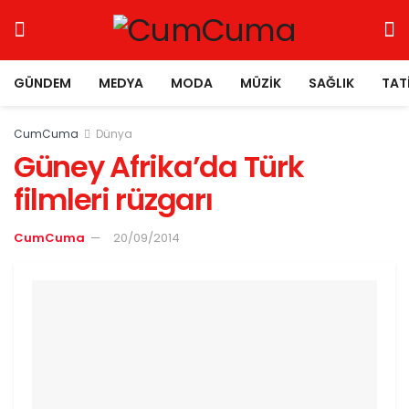
GÜNDEM
MEDYA
MODA
MÜZIK
SAĞLIK
TAT
CumCuma
Dünya
Güney Afrika’da Türk
filmleri rüzgarı
CumCuma
20/09/2014