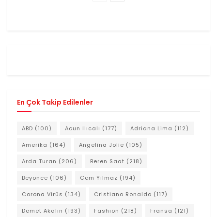
En Çok Takip Edilenler
ABD
(100)
Acun Ilıcalı
(177)
Adriana Lima
(112)
Amerika
(164)
Angelina Jolie
(105)
Arda Turan
(206)
Beren Saat
(218)
Beyonce
(106)
Cem Yılmaz
(194)
Corona Virüs
(134)
Cristiano Ronaldo
(117)
Demet Akalın
(193)
Fashion
(218)
Fransa
(121)