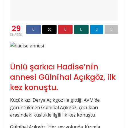
29
SHARES
Ünlü şarkıcı Hadise’nin
annesi Gülnihal Açıkgöz, ilk
kez konuştu.
Küçük kızı Derya Açıkgöz ile gittiği AVM’de
görüntülenen Gülnihal Açıkgöz, çocukları
arasındaki küslükle ilgili ilk kez konuştu.
Gülnihal Açıkgöz “Her şey yolunda. Kızımla