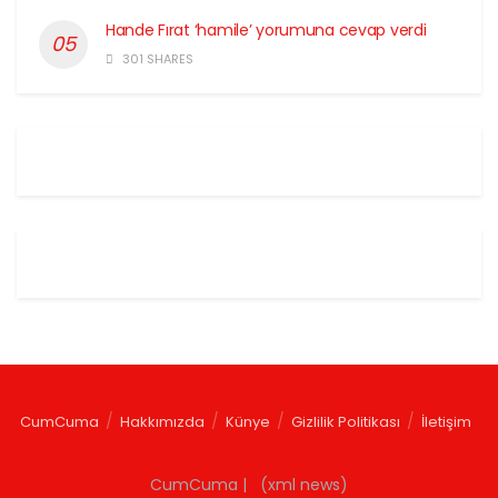
Hande Fırat ‘hamile’ yorumuna cevap verdi
301 SHARES
CumCuma
Hakkımızda
Künye
Gizlilik Politikası
İletişim
CumCuma | (xml news)