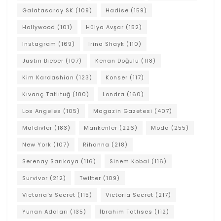
Galatasaray SK
(109)
Hadise
(159)
Hollywood
(101)
Hülya Avşar
(152)
Instagram
(169)
Irina Shayk
(110)
Justin Bieber
(107)
Kenan Doğulu
(118)
Kim Kardashian
(123)
Konser
(117)
Kıvanç Tatlıtuğ
(180)
Londra
(160)
Los Angeles
(105)
Magazin Gazetesi
(407)
Maldivler
(183)
Mankenler
(226)
Moda
(255)
New York
(107)
Rihanna
(218)
Serenay Sarıkaya
(116)
Sinem Kobal
(116)
Survivor
(212)
Twitter
(109)
Victoria's Secret
(115)
Victoria Secret
(217)
Yunan Adaları
(135)
İbrahim Tatlıses
(112)