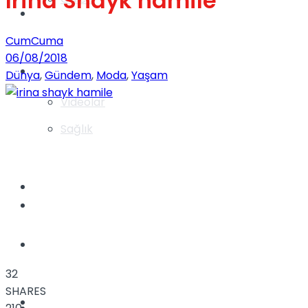
Irina Shayk hamile
Gündem
CumCuma
06/08/2018
Yaşam
Dünya
,
Gündem
,
Moda
,
Yaşam
Videolar
Sağlık
TV
Gündem
Kadınca
32
SHARES
Dünya