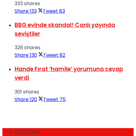
333 shares
Share
133
Tweet
83
BBG evinde skandal! Canlı yayında
seviştiler
326 shares
Share
130
Tweet
82
Hande Fırat ‘hamile’ yorumuna cevap
verdi
301 shares
Share
120
Tweet
75
CumCuma