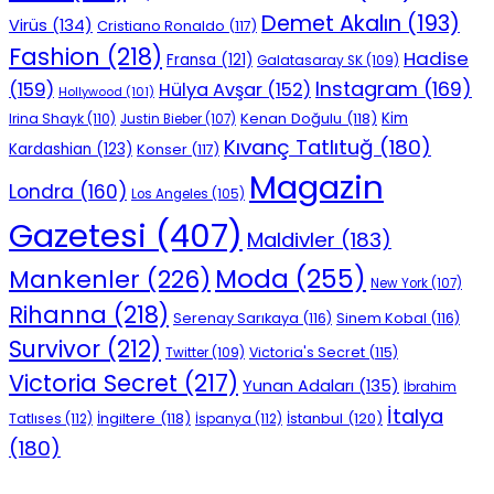
Demet Akalın
(193)
Virüs
(134)
Cristiano Ronaldo
(117)
Fashion
(218)
Hadise
Fransa
(121)
Galatasaray SK
(109)
Instagram
(169)
(159)
Hülya Avşar
(152)
Hollywood
(101)
Kenan Doğulu
(118)
Kim
Irina Shayk
(110)
Justin Bieber
(107)
Kıvanç Tatlıtuğ
(180)
Kardashian
(123)
Konser
(117)
Magazin
Londra
(160)
Los Angeles
(105)
Gazetesi
(407)
Maldivler
(183)
Moda
(255)
Mankenler
(226)
New York
(107)
Rihanna
(218)
Serenay Sarıkaya
(116)
Sinem Kobal
(116)
Survivor
(212)
Victoria's Secret
(115)
Twitter
(109)
Victoria Secret
(217)
Yunan Adaları
(135)
İbrahim
İtalya
İngiltere
(118)
İstanbul
(120)
Tatlıses
(112)
İspanya
(112)
(180)