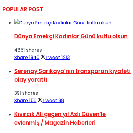
POPULAR POST
Dünya Emekçi Kadınlar Günü kutlu olsun
4851 shares
Share
1940
Tweet
1213
Serenay Sarıkaya’nın transparan kıyafeti
olay yarattı
391 shares
Share
156
Tweet
98
Kıvırcık Ali geçen yıl Aslı Güven’le
evlenmiş / Magazin Haberleri