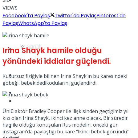
210
Yaşam
VIEWS
Facebook'ta Paylaş
Twitter'da Paylaş
Pinterest'de
Paylaş
WhatsApp'ta Paylaş
Türkiye
Sağlık
Irina Shayk hamile olduğu
Müzik
yönündeki iddialar güçlendi.
Sinema
Kusursuz fiziğiyle bilinen Irina Shayk’ın bu karesindeki
göbeği, bebek dedikodularını güçlendirdi.
TV
Tatil
Ünlü aktör Bradley Cooper ile ilişkisinden geçtiğimiz yıl
kızı olan Irina Shayk, ikinci kez anne olacak. Bir süredir
hamile olduğu konuşulan Rus modelin, önceki gün
Spor
instagram’da paylaştığı bu kare “İkinci bebek göründü”