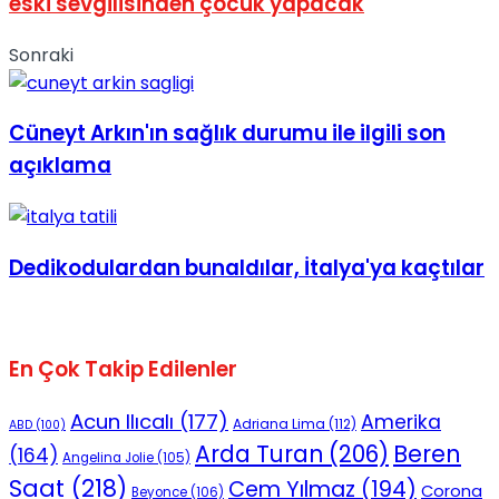
eski sevgilisinden çocuk yapacak
No Result
Sonraki
Cüneyt Arkın'ın sağlık durumu ile ilgili son
açıklama
View All Result
Dedikodulardan bunaldılar, İtalya'ya kaçtılar
En Çok Takip Edilenler
Acun Ilıcalı
(177)
Amerika
Adriana Lima
(112)
ABD
(100)
Beren
Arda Turan
(206)
(164)
Angelina Jolie
(105)
Saat
(218)
Cem Yılmaz
(194)
Corona
Beyonce
(106)