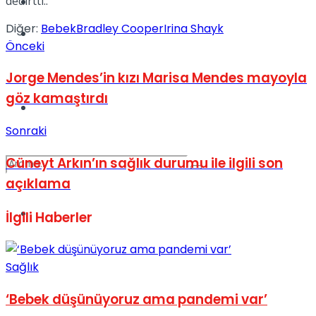
dedirtti..
Kadınca
Diğer:
Bebek
Bradley Cooper
Irina Shayk
Podcast
Önceki
Jorge Mendes’in kızı Marisa Mendes mayoyla
göz kamaştırdı
Dünya
Sonraki
Cüneyt Arkın’ın sağlık durumu ile ilgili son
açıklama
Türkiye
İlgili
Haberler
No Result
Sağlık
View All Result
‘Bebek düşünüyoruz ama pandemi var’