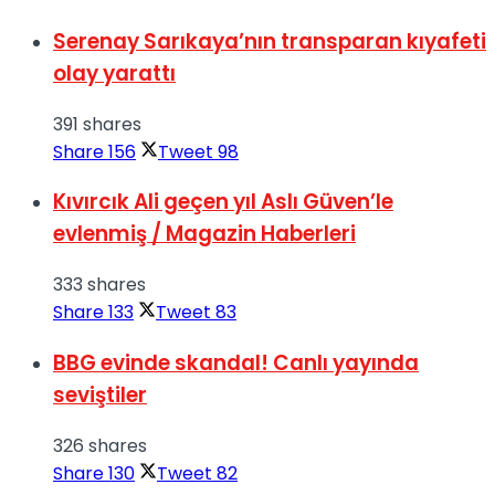
Serenay Sarıkaya’nın transparan kıyafeti
olay yarattı
391 shares
Share
156
Tweet
98
Kıvırcık Ali geçen yıl Aslı Güven’le
evlenmiş / Magazin Haberleri
333 shares
Share
133
Tweet
83
BBG evinde skandal! Canlı yayında
seviştiler
326 shares
Share
130
Tweet
82