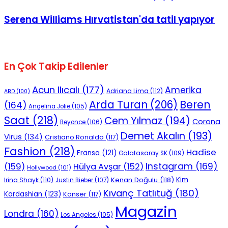
Serena Williams Hırvatistan'da tatil yapıyor
En Çok Takip Edilenler
Acun Ilıcalı
(177)
Amerika
Adriana Lima
(112)
ABD
(100)
Beren
Arda Turan
(206)
(164)
Angelina Jolie
(105)
Saat
(218)
Cem Yılmaz
(194)
Corona
Beyonce
(106)
Demet Akalın
(193)
Virüs
(134)
Cristiano Ronaldo
(117)
Fashion
(218)
Hadise
Fransa
(121)
Galatasaray SK
(109)
Instagram
(169)
(159)
Hülya Avşar
(152)
Hollywood
(101)
Kenan Doğulu
(118)
Kim
Irina Shayk
(110)
Justin Bieber
(107)
Kıvanç Tatlıtuğ
(180)
Kardashian
(123)
Konser
(117)
Magazin
Londra
(160)
Los Angeles
(105)