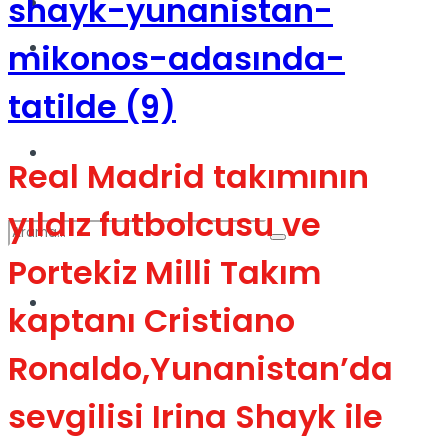
Kadınca
Podcast
Dünya
Real Madrid takımının
yıldız futbolcusu ve
Portekiz Milli Takım
Türkiye
kaptanı Cristiano
No Result
Ronaldo,Yunanistan’da
View All Result
sevgilisi Irina Shayk ile