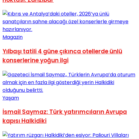
Magazin
Yılbaşı tatili 4 güne çıkınca otellerde ünlü
konserlerine yoğun ilgi
Yaşam
İsmail Saymaz: Türk yatırımcıların Avrupa
kapısı Halkidiki