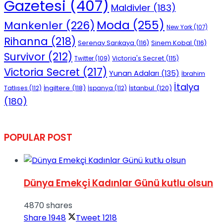
Gazetesi
(407)
Maldivler
(183)
Moda
(255)
Mankenler
(226)
New York
(107)
Rihanna
(218)
Serenay Sarıkaya
(116)
Sinem Kobal
(116)
Survivor
(212)
Victoria's Secret
(115)
Twitter
(109)
Victoria Secret
(217)
Yunan Adaları
(135)
İbrahim
İtalya
İngiltere
(118)
İstanbul
(120)
Tatlıses
(112)
İspanya
(112)
(180)
POPULAR POST
Dünya Emekçi Kadınlar Günü kutlu olsun
4870 shares
Share
1948
Tweet
1218