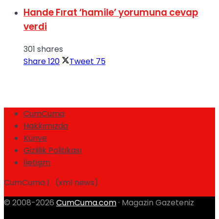
Hande Fırat ‘hamile’ yorumuna cevap
verdi
301 shares
Share
120
Tweet
75
CumCuma
Hakkımızda
Künye
Gizlilik Politikası
İletişim
CumCuma | (xml news)
© 2008-2026
CumCuma.com
· Magazin Gazeteniz