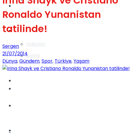
Irina Shayk ve Cristiano
Gündem
Ronaldo Yunanistan
tatilinde!
Yaşam
Videolar
Sergen
21/07/2014
Sağlık
Dünya
,
Gündem
,
Spor
,
Türkiye
,
Yaşam
TV
Gündem
Kadınca
Dünya