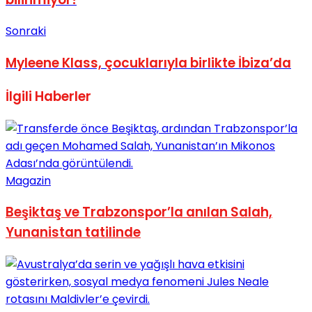
No Result
Sonraki
Myleene Klass, çocuklarıyla birlikte İbiza’da
İlgili
Haberler
View All Result
Magazin
Beşiktaş ve Trabzonspor’la anılan Salah,
Yunanistan tatilinde