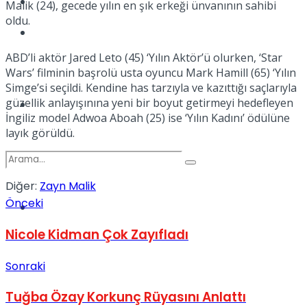
Kadınca
Malik (24), gecede yılın en şık erkeği ünvanının sahibi
oldu.
Podcast
ABD’li aktör Jared Leto (45) ‘Yılın Aktör’ü olurken, ‘Star
Wars’ filminin başrolü usta oyuncu Mark Hamill (65) ‘Yılın
Simge’si seçildi. Kendine has tarzıyla ve kazıttığı saçlarıyla
güzellik anlayışınına yeni bir boyut getirmeyi hedefleyen
Dünya
İngiliz model Adwoa Aboah (25) ise ‘Yılın Kadını’ ödülüne
layık görüldü.
Diğer:
Zayn Malik
Önceki
Türkiye
No Result
Nicole Kidman Çok Zayıfladı
Sonraki
View All Result
Tuğba Özay Korkunç Rüyasını Anlattı