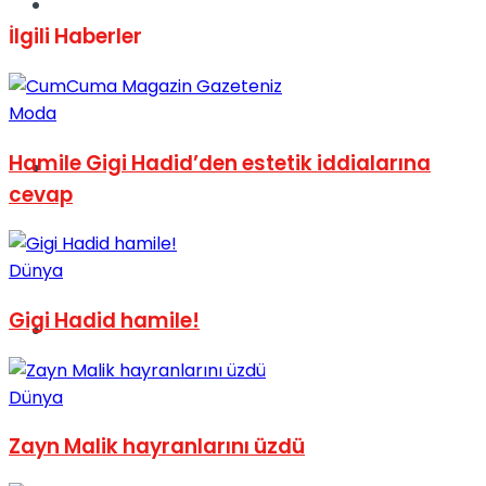
Müzik
İlgili
Haberler
Moda
Hamile Gigi Hadid’den estetik iddialarına
Sinema
cevap
Dünya
Gigi Hadid hamile!
Tatil
Dünya
Zayn Malik hayranlarını üzdü