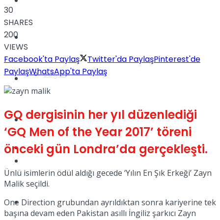
Yaşam
30
SHARES
200
Türkiye
VIEWS
Facebook'ta Paylaş
Twitter'da Paylaş
Pinterest'de
Paylaş
WhatsApp'ta Paylaş
Sağlık
Müzik
GQ dergisinin her yıl düzenlediği
Sinema
‘GQ Men of the Year 2017’ töreni
önceki gün Londra’da gerçekleşti.
TV
Tatil
Ünlü isimlerin ödül aldığı gecede ‘Yılın En Şık Erkeği’ Zayn
Malik seçildi.
Spor
One Direction grubundan ayrıldıktan sonra kariyerine tek
başına devam eden Pakistan asıllı İngiliz şarkıcı Zayn