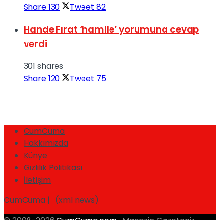
Share
130
Tweet
82
Hande Fırat ‘hamile’ yorumuna cevap
verdi
301 shares
Share
120
Tweet
75
CumCuma
Hakkımızda
Künye
Gizlilik Politikası
İletişim
CumCuma | (xml news)