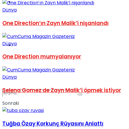
Spor
Dünya
One Direction’ın Zayn Malik’i nişanlandı
Dünya
Podcast
One Direction mumyalanıyor
Dünya
Selena Gomez de Zayn Malik’i öpmek istiyor
Sonraki
Tuğba Özay Korkunç Rüyasını Anlattı