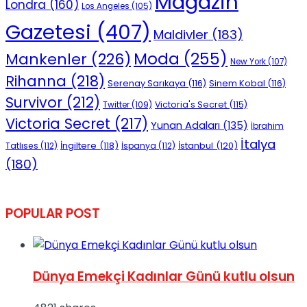
Magazin
Londra
(160)
Los Angeles
(105)
Gazetesi
(407)
Maldivler
(183)
Moda
(255)
Mankenler
(226)
New York
(107)
Rihanna
(218)
Serenay Sarıkaya
(116)
Sinem Kobal
(116)
Survivor
(212)
Victoria's Secret
(115)
Twitter
(109)
Victoria Secret
(217)
Yunan Adaları
(135)
İbrahim
İtalya
İngiltere
(118)
İstanbul
(120)
Tatlıses
(112)
İspanya
(112)
(180)
POPULAR POST
Dünya Emekçi Kadınlar Günü kutlu olsun