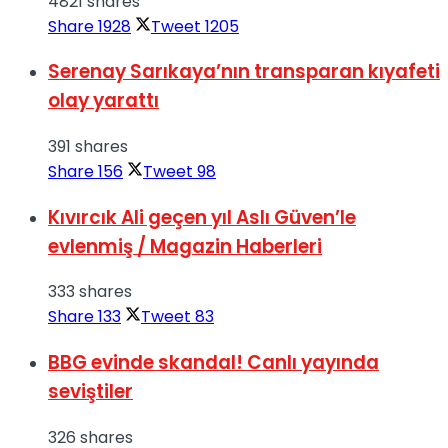
4821 shares
Share
1928
Tweet
1205
Serenay Sarıkaya’nın transparan kıyafeti
olay yarattı
391 shares
Share
156
Tweet
98
Kıvırcık Ali geçen yıl Aslı Güven’le
evlenmiş / Magazin Haberleri
333 shares
Share
133
Tweet
83
BBG evinde skandal! Canlı yayında
seviştiler
326 shares