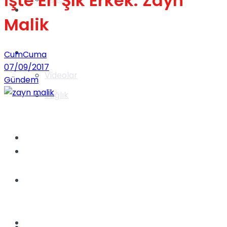
İşte En Şık Erkek: Zayn
Gündem
Malik
Yaşam
CumCuma
07/09/2017
Videolar
Gündem
Sağlık
TV
Gündem
Kadınca
Dünya