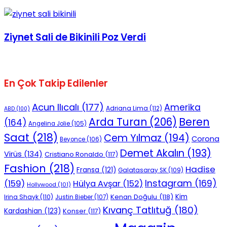
No Result
Ziynet Sali de Bikinili Poz Verdi
En Çok Takip Edilenler
View All Result
Acun Ilıcalı
(177)
Amerika
Adriana Lima
(112)
ABD
(100)
Beren
Arda Turan
(206)
(164)
Angelina Jolie
(105)
Saat
(218)
Cem Yılmaz
(194)
Corona
Beyonce
(106)
Demet Akalın
(193)
Virüs
(134)
Cristiano Ronaldo
(117)
Fashion
(218)
Hadise
Fransa
(121)
Galatasaray SK
(109)
Instagram
(169)
(159)
Hülya Avşar
(152)
Hollywood
(101)
Kenan Doğulu
(118)
Kim
Irina Shayk
(110)
Justin Bieber
(107)
Kıvanç Tatlıtuğ
(180)
Kardashian
(123)
Konser
(117)