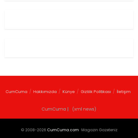
CumCuma
Hakkımızda
Künye
Gizlilik Politikası
İletişim
CumCuma | (xml news)
© 2008-2026
CumCuma.com
· Magazin Gazeteniz