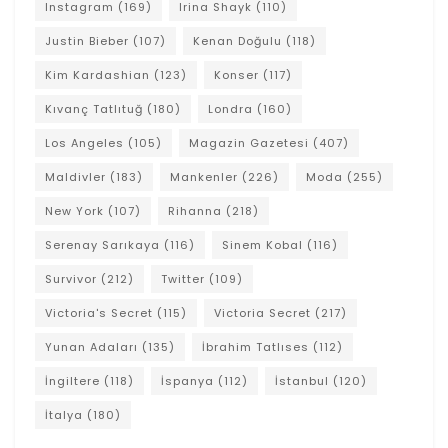
Instagram
(169)
Irina Shayk
(110)
Justin Bieber
(107)
Kenan Doğulu
(118)
Kim Kardashian
(123)
Konser
(117)
Kıvanç Tatlıtuğ
(180)
Londra
(160)
Los Angeles
(105)
Magazin Gazetesi
(407)
Maldivler
(183)
Mankenler
(226)
Moda
(255)
New York
(107)
Rihanna
(218)
Serenay Sarıkaya
(116)
Sinem Kobal
(116)
Survivor
(212)
Twitter
(109)
Victoria's Secret
(115)
Victoria Secret
(217)
Yunan Adaları
(135)
İbrahim Tatlıses
(112)
İngiltere
(118)
İspanya
(112)
İstanbul
(120)
İtalya
(180)