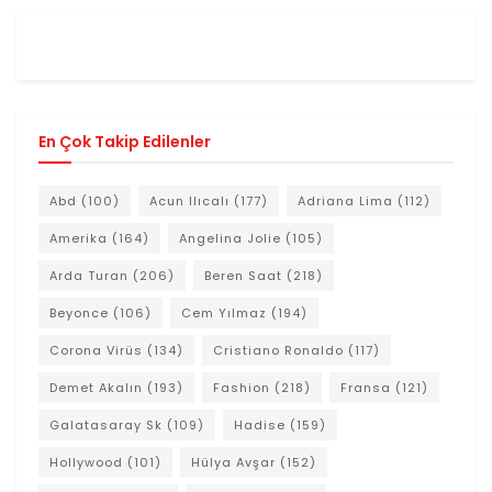
En Çok Takip Edilenler
Abd
(100)
Acun Ilıcalı
(177)
Adriana Lima
(112)
Amerika
(164)
Angelina Jolie
(105)
Arda Turan
(206)
Beren Saat
(218)
Beyonce
(106)
Cem Yılmaz
(194)
Corona Virüs
(134)
Cristiano Ronaldo
(117)
Demet Akalın
(193)
Fashion
(218)
Fransa
(121)
Galatasaray Sk
(109)
Hadise
(159)
Hollywood
(101)
Hülya Avşar
(152)