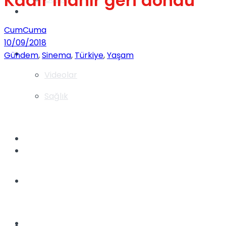
Kadir İnanır geri döndü
Gündem
CumCuma
10/09/2018
Yaşam
Gündem
,
Sinema
,
Türkiye
,
Yaşam
Videolar
Sağlık
TV
Gündem
Kadınca
Dünya