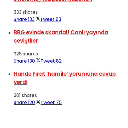
333 shares
Share
133
Tweet
83
BBG evinde skandal! Canlı yayında
seviştiler
326 shares
Share
130
Tweet
82
Hande Fırat ‘hamile’ yorumuna cevap
verdi
301 shares
Share
120
Tweet
75