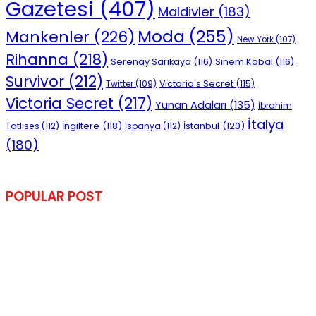
Gazetesi
(407)
Maldivler
(183)
Moda
(255)
Mankenler
(226)
New York
(107)
Rihanna
(218)
Serenay Sarıkaya
(116)
Sinem Kobal
(116)
Survivor
(212)
Victoria's Secret
(115)
Twitter
(109)
Victoria Secret
(217)
Yunan Adaları
(135)
İbrahim
İtalya
İngiltere
(118)
İstanbul
(120)
Tatlıses
(112)
İspanya
(112)
(180)
POPULAR POST