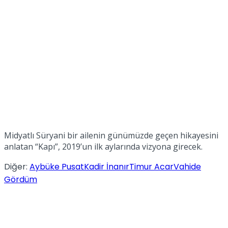
Midyatlı Süryani bir ailenin günümüzde geçen hikayesini
anlatan “Kapı”, 2019’un ilk aylarında vizyona girecek.
Diğer:
Aybüke Pusat
Kadir İnanır
Timur Acar
Vahide
Gördüm