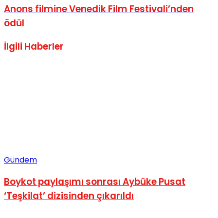
Anons filmine Venedik Film Festivali’nden
ödül
İlgili
Haberler
Gündem
Boykot paylaşımı sonrası Aybüke Pusat
‘Teşkilat’ dizisinden çıkarıldı