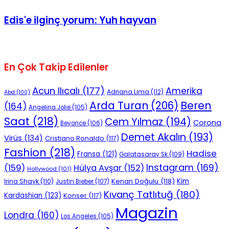
Edis'e ilginç yorum: Yuh hayvan
En Çok Takip Edilenler
Acun Ilıcalı
(177)
Amerika
Adriana Lima
(112)
Abd
(100)
Beren
Arda Turan
(206)
(164)
Angelina Jolie
(105)
Saat
(218)
Cem Yılmaz
(194)
Corona
Beyonce
(106)
Demet Akalın
(193)
Virüs
(134)
Cristiano Ronaldo
(117)
Fashion
(218)
Hadise
Fransa
(121)
Galatasaray Sk
(109)
Instagram
(169)
(159)
Hülya Avşar
(152)
Hollywood
(101)
Kenan Doğulu
(118)
Kim
Irina Shayk
(110)
Justin Bieber
(107)
Kıvanç Tatlıtuğ
(180)
Kardashian
(123)
Konser
(117)
Magazin
Londra
(160)
Los Angeles
(105)