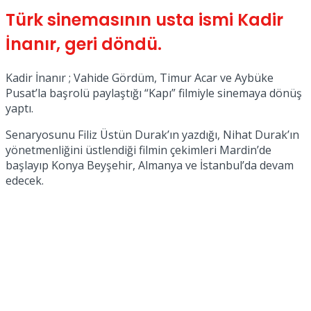
Türk sinemasının usta ismi Kadir
No Result
İnanır, geri döndü.
Kadir İnanır ; Vahide Gördüm, Timur Acar ve Aybüke
Pusat’la başrolü paylaştığı “Kapı” filmiyle sinemaya dönüş
yaptı.
View All Result
Senaryosunu Filiz Üstün Durak’ın yazdığı, Nihat Durak’ın
yönetmenliğini üstlendiği filmin çekimleri Mardin’de
başlayıp Konya Beyşehir, Almanya ve İstanbul’da devam
edecek.