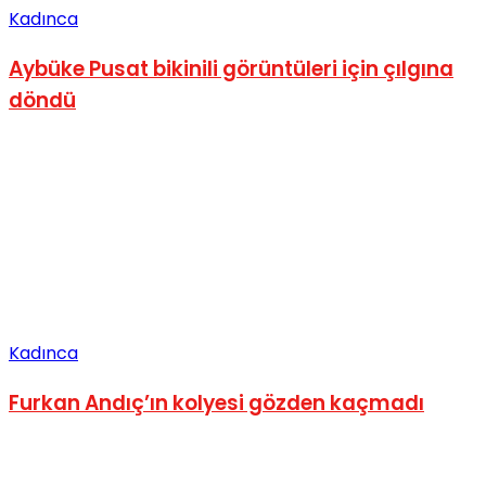
Kadınca
Aybüke Pusat bikinili görüntüleri için çılgına
döndü
Kadınca
Furkan Andıç’ın kolyesi gözden kaçmadı