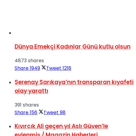
Dünya Emekçi Kadınlar Günü kutlu olsun
4873 shares
Share
1949
Tweet
1218
Serenay Sarıkaya’nın transparan kıyafeti
olay yarattı
391 shares
Share
156
Tweet
98
Kıvırcık Ali geçen yıl Aslı Güven’le
evlenmiş / Magazin Haberleri