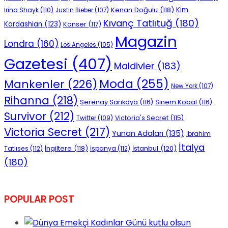
Kenan Doğulu
(118)
Kim
Irina Shayk
(110)
Justin Bieber
(107)
Kıvanç Tatlıtuğ
(180)
Kardashian
(123)
Konser
(117)
Magazin
Londra
(160)
Los Angeles
(105)
Gazetesi
(407)
Maldivler
(183)
Moda
(255)
Mankenler
(226)
New York
(107)
Rihanna
(218)
Serenay Sarıkaya
(116)
Sinem Kobal
(116)
Survivor
(212)
Victoria's Secret
(115)
Twitter
(109)
Victoria Secret
(217)
Yunan Adaları
(135)
İbrahim
İtalya
İngiltere
(118)
İstanbul
(120)
Tatlıses
(112)
İspanya
(112)
(180)
POPULAR POST