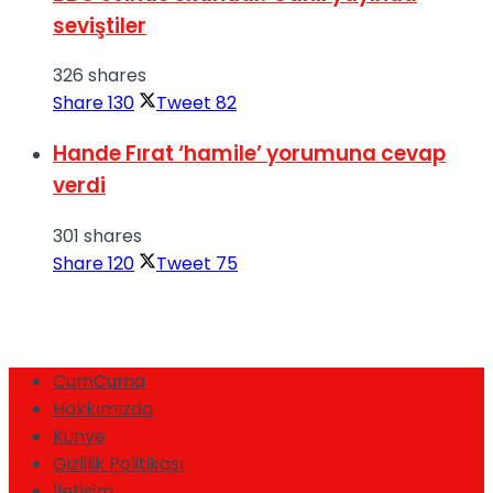
seviştiler
326 shares
Share
130
Tweet
82
Hande Fırat ‘hamile’ yorumuna cevap
verdi
301 shares
Share
120
Tweet
75
CumCuma
Hakkımızda
Künye
Gizlilik Politikası
İletişim