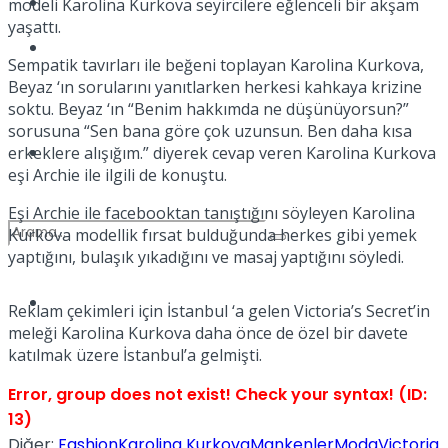
Kadınca
modeli Karolina Kurkova seyircilere eğlenceli bir akşam
yaşattı.
Podcast
Sempatik tavırları ile beğeni toplayan Karolina Kurkova,
Beyaz ‘ın sorularını yanıtlarken herkesi kahkaya krizine
soktu. Beyaz ‘ın “Benim hakkımda ne düşünüyorsun?”
sorusuna “Sen bana göre çok uzunsun. Ben daha kısa
Dünya
erkeklere alışığım.” diyerek cevap veren Karolina Kurkova
eşi Archie ile ilgili de konuştu.
Eşi Archie ile facebooktan tanıştığını söyleyen Karolina
Kurkova modellik fırsat bulduğunda herkes gibi yemek
yaptığını, bulaşık yıkadığını ve masaj yaptığını söyledi.
Türkiye
Reklam çekimleri için İstanbul ‘a gelen Victoria’s Secret’in
No Result
meleği Karolina Kurkova daha önce de özel bir davete
katılmak üzere İstanbul’a gelmişti.
Error, group does not exist! Check your syntax! (ID:
View All Result
13)
Diğer:
Fashion
Karolina Kurkova
Mankenler
Moda
Victoria