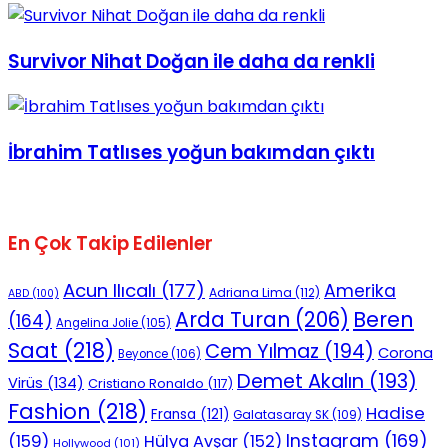
Survivor Nihat Doğan ile daha da renkli
İbrahim Tatlıses yoğun bakımdan çıktı
En Çok Takip Edilenler
Acun Ilıcalı
(177)
Amerika
Adriana Lima
(112)
ABD
(100)
Beren
Arda Turan
(206)
(164)
Angelina Jolie
(105)
Saat
(218)
Cem Yılmaz
(194)
Corona
Beyonce
(106)
Demet Akalın
(193)
Virüs
(134)
Cristiano Ronaldo
(117)
Fashion
(218)
Hadise
Fransa
(121)
Galatasaray SK
(109)
Instagram
(169)
(159)
Hülya Avşar
(152)
Hollywood
(101)