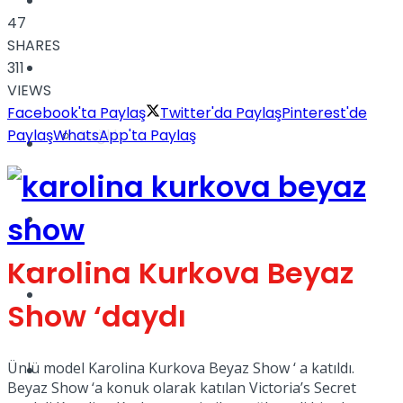
Yaşam
47
SHARES
311
Türkiye
VIEWS
Facebook'ta Paylaş
Twitter'da Paylaş
Pinterest'de
Paylaş
WhatsApp'ta Paylaş
Sağlık
Müzik
Sinema
Karolina Kurkova Beyaz
TV
Tatil
Show ‘daydı
Ünlü model Karolina Kurkova Beyaz Show ‘ a katıldı.
Spor
Beyaz Show ‘a konuk olarak katılan Victoria’s Secret