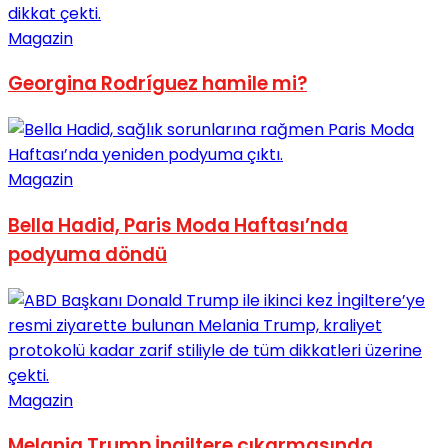
No Result
Magazin
Georgina Rodríguez hamile mi?
View All Result
Magazin
Bella Hadid, Paris Moda Haftası’nda
podyuma döndü
Magazin
Melania Trump İngiltere çıkarmasında