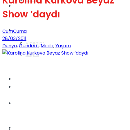
Karolina Kurkova Beyaz
Gündem
Show ‘daydı
Yaşam
CumCuma
28/03/2011
Videolar
Dünya
,
Gündem
,
Moda
,
Yaşam
Sağlık
TV
Gündem
Kadınca
Dünya