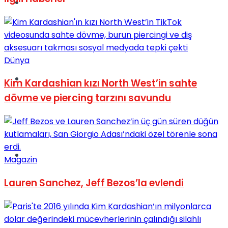
Müzik
Dünya
Sinema
Kim Kardashian kızı North West’in sahte
dövme ve piercing tarzını savundu
Tatil
Magazin
Lauren Sanchez, Jeff Bezos’la evlendi