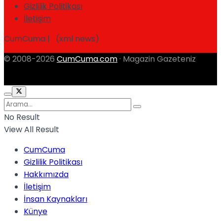
Gizlilik Politikası
İletişim
CumCuma | (xml news)
© 2008-2026
CumCuma.com
· Magazin Gazeteniz
No Result
View All Result
CumCuma
Gizlilik Politikası
Hakkımızda
İletişim
İnsan Kaynakları
Künye