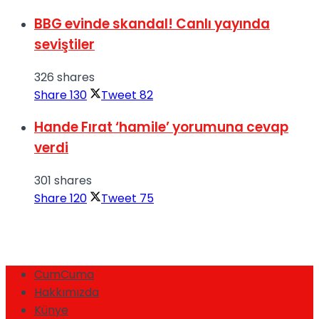
BBG evinde skandal! Canlı yayında
seviştiler
326 shares
Share
130
Tweet
82
Hande Fırat ‘hamile’ yorumuna cevap
verdi
301 shares
Share
120
Tweet
75
CumCuma
Hakkımızda
Künye