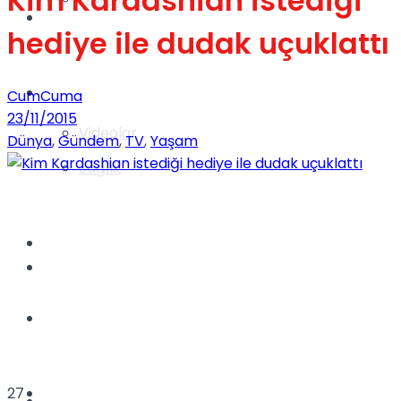
Kim Kardashian istediği
Gündem
hediye ile dudak uçuklattı
Yaşam
CumCuma
23/11/2015
Videolar
Dünya
,
Gündem
,
TV
,
Yaşam
Sağlık
TV
Gündem
Kadınca
Dünya
27