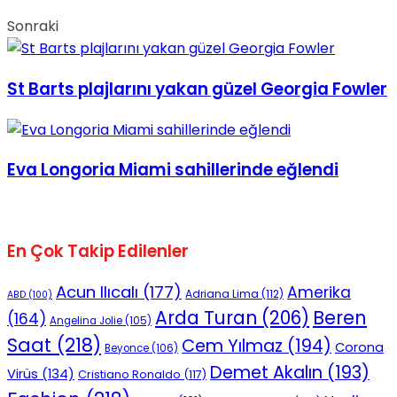
Sonraki
St Barts plajlarını yakan güzel Georgia Fowler
Eva Longoria Miami sahillerinde eğlendi
En Çok Takip Edilenler
Acun Ilıcalı
(177)
Amerika
Adriana Lima
(112)
ABD
(100)
Beren
Arda Turan
(206)
(164)
Angelina Jolie
(105)
Saat
(218)
Cem Yılmaz
(194)
Corona
Beyonce
(106)
Demet Akalın
(193)
Virüs
(134)
Cristiano Ronaldo
(117)