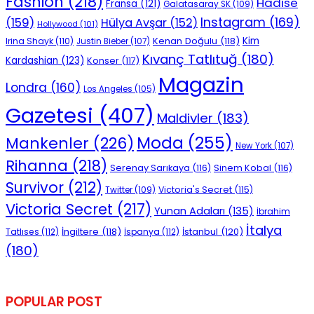
Fashion
(218)
Hadise
Fransa
(121)
Galatasaray SK
(109)
Instagram
(169)
(159)
Hülya Avşar
(152)
Hollywood
(101)
Kenan Doğulu
(118)
Kim
Irina Shayk
(110)
Justin Bieber
(107)
Kıvanç Tatlıtuğ
(180)
Kardashian
(123)
Konser
(117)
Magazin
Londra
(160)
Los Angeles
(105)
Gazetesi
(407)
Maldivler
(183)
Moda
(255)
Mankenler
(226)
New York
(107)
Rihanna
(218)
Serenay Sarıkaya
(116)
Sinem Kobal
(116)
Survivor
(212)
Victoria's Secret
(115)
Twitter
(109)
Victoria Secret
(217)
Yunan Adaları
(135)
İbrahim
İtalya
İngiltere
(118)
İstanbul
(120)
Tatlıses
(112)
İspanya
(112)
(180)
POPULAR POST