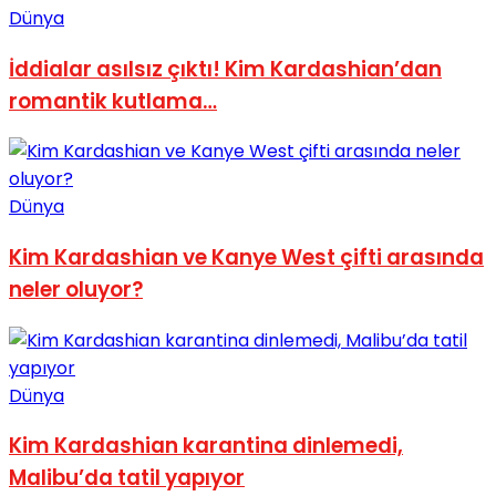
Dünya
No Result
İddialar asılsız çıktı! Kim Kardashian’dan
romantik kutlama…
View All Result
Dünya
Kim Kardashian ve Kanye West çifti arasında
neler oluyor?
Dünya
Kim Kardashian karantina dinlemedi,
Malibu’da tatil yapıyor