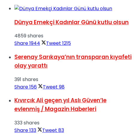
Dünya Emekçi Kadınlar Günü kutlu olsun
4859 shares
Share
1944
Tweet
1215
Serenay Sarıkaya’nın transparan kıyafeti
olay yarattı
391 shares
Share
156
Tweet
98
Kıvırcık Ali geçen yıl Aslı Güven’le
evlenmiş / Magazin Haberleri
333 shares
Share
133
Tweet
83