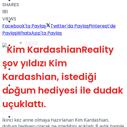
Yaşam
SHARES
181
VIEWS
Türkiye
Facebook'ta Paylaş
Twitter'da Paylaş
Pinterest'de
Paylaş
WhatsApp'ta Paylaş
Sağlık
Müzik
Reality
şov yıldızı Kim
Sinema
Kardashian, istediği
TV
doğum hediyesi ile dudak
Tatil
uçuklattı.
Spor
İkinci kez anne olmaya hazırlanan Kim Kardashian,
doğum hediyesi olarak ne istediğini açıkladı. 8 aylık hamile