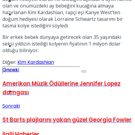
Kadınca
olan ve önümüzdeki ay bebeğini kucağına almaya
hazırlanan Kim Kardashian, rapçi eşi Kanye West’ten
Podcast
doğum hediyesi olarak Lorraine Schwartz tasarımı bir
tasma kolye istediğini söyledi.
Bir erkek bebek dünyaya getirecek olan 35 yaşındaki
seksi yıldızın istediği kolyenin fiyatının 1 milyon dolar
Dünya
olduğu biliniyor.
Diğer:
Kim Kardashian
Önceki
Amerikan Müzik Ödüllerine Jennifer Lopez
Türkiye
damgası
No Result
Sonraki
St Barts plajlarını yakan güzel Georgia Fowler
View All Result
İlgili
Haberler