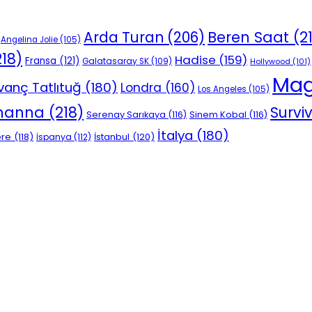
Beren Saat
(2
Arda Turan
(206)
Angelina Jolie
(105)
18)
Hadise
(159)
Fransa
(121)
Galatasaray SK
(109)
Hollywood
(101)
Mag
vanç Tatlıtuğ
(180)
Londra
(160)
Los Angeles
(105)
ihanna
(218)
Survi
Serenay Sarıkaya
(116)
Sinem Kobal
(116)
İtalya
(180)
ere
(118)
İstanbul
(120)
İspanya
(112)