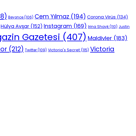
18)
Cem Yılmaz
(194)
Corona Virüs
(134)
Beyonce
(106)
Instagram
(169)
Hülya Avşar
(152)
Irina Shayk
(110)
Justin
azin Gazetesi
(407)
Maldivler
(183)
vor
(212)
Victoria
Victoria's Secret
(115)
Twitter
(109)