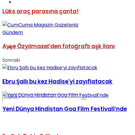
Spor
Lüks araç parasına çanta!
Gündem
Ayşe Özyılmazel’den fotoğraflı aşk ilanı
Podcast
Sonraki
Ebru Şallı bu kez Hadise'yi zayıflatacak
Yeni Dünya Hindistan Goa Film Festivali’nde