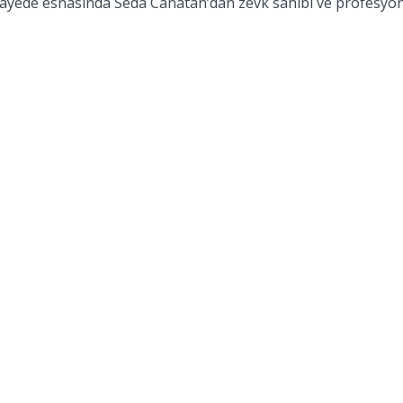
ayede esnasında Seda Canatan’dan zevk sahibi ve profesyone