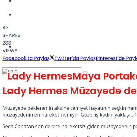
Kadınca
Podcast
43
SHARES
288
Dünya
VIEWS
Facebook'ta Paylaş
Twitter'da Paylaş
Pinterest'de Payl
Maya Portaka
Lady Hermes Müzayede de 
Türkiye
No Result
Müzayede beklenenin aksine cemiyet hayatının seçkin hanımla
müzayedenin en hareketli ismiydi. Güzel iş kadını yaklaşık 
View All Result
Seda Canatan son derece hareketsiz giden müzayedenin parl