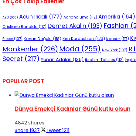
En Çok Takip Edilenler
No Result
Acun Ilıcalı
(177)
Amerika
(164)
Adriana Lima
(112)
ABD
(100)
Fashion
(2
Demet Akalın
(193)
Cristiano Ronaldo
(117)
Kı
Kenan Doğulu
(118)
Kim Kardashian
(123)
Konser
(117)
Bieber
(107)
Moda
(255)
Mankenler
(226)
R
New York
(107)
View All Result
Secret
(217)
Yunan Adaları
(135)
İngilt
İbrahim Tatlıses
(112)
POPULAR POST
Dünya Emekçi Kadınlar Günü kutlu olsun
4842 shares
Share
1937
Tweet
1211