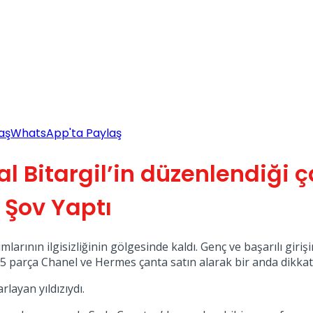
aş
WhatsApp'ta Paylaş
l Bitargil’in düzenlendiği 
Şov Yaptı
rının ilgisizliğinin gölgesinde kaldı. Genç ve başarılı giri
15 parça Chanel ve Hermes çanta satın alarak bir anda dikkatl
ayan yıldızıydı.