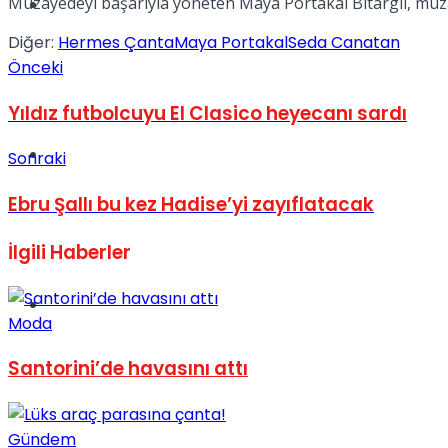
Müzayedeyi başarıyla yöneten Maya Portakal Bitargil, müz
Müzik
Diğer:
Hermes Çanta
Maya Portakal
Seda Canatan
Önceki
Yıldız futbolcuyu El Clasico heyecanı sardı
Sinema
Sonraki
Ebru Şallı bu kez Hadise’yi zayıflatacak
İlgili
Haberler
Tatil
Moda
Santorini’de havasını attı
Gündem