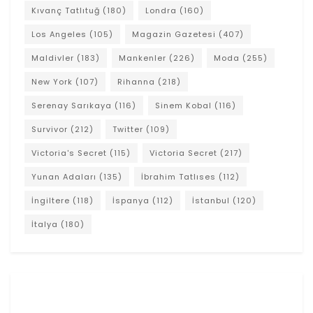
Kıvanç Tatlıtuğ
(180)
Londra
(160)
Los Angeles
(105)
Magazin Gazetesi
(407)
Maldivler
(183)
Mankenler
(226)
Moda
(255)
New York
(107)
Rihanna
(218)
Serenay Sarıkaya
(116)
Sinem Kobal
(116)
Survivor
(212)
Twitter
(109)
Victoria's Secret
(115)
Victoria Secret
(217)
Yunan Adaları
(135)
İbrahim Tatlıses
(112)
İngiltere
(118)
İspanya
(112)
İstanbul
(120)
İtalya
(180)