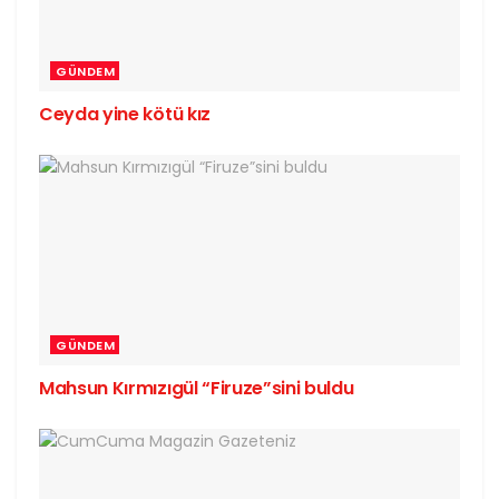
GÜNDEM
Ceyda yine kötü kız
GÜNDEM
Mahsun Kırmızıgül “Firuze”sini buldu