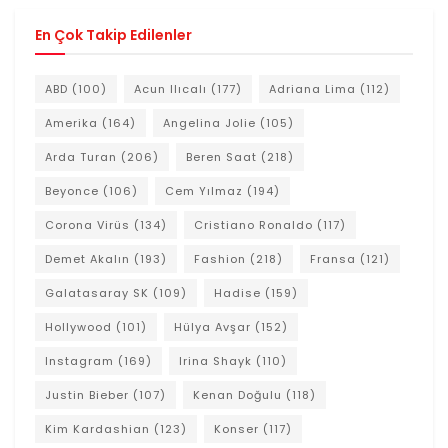
En Çok Takip Edilenler
ABD
(100)
Acun Ilıcalı
(177)
Adriana Lima
(112)
Amerika
(164)
Angelina Jolie
(105)
Arda Turan
(206)
Beren Saat
(218)
Beyonce
(106)
Cem Yılmaz
(194)
Corona Virüs
(134)
Cristiano Ronaldo
(117)
Demet Akalın
(193)
Fashion
(218)
Fransa
(121)
Galatasaray SK
(109)
Hadise
(159)
Hollywood
(101)
Hülya Avşar
(152)
Instagram
(169)
Irina Shayk
(110)
Justin Bieber
(107)
Kenan Doğulu
(118)
Kim Kardashian
(123)
Konser
(117)