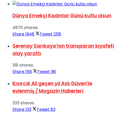
Dünya Emekçi Kadınlar Günü kutlu olsun
4870 shares
Share
1948
Tweet
1218
Serenay Sarıkaya’nın transparan kıyafeti
olay yarattı
391 shares
Share
156
Tweet
98
Kıvırcık Ali geçen yıl Aslı Güven’le
evlenmiş / Magazin Haberleri
333 shares
Share
133
Tweet
83