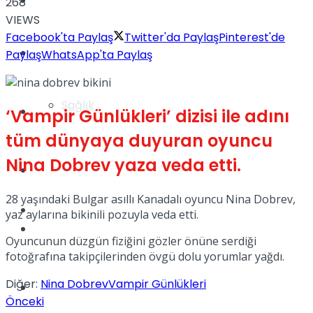
Yaşam
268
VIEWS
Facebook'ta Paylaş
Twitter'da Paylaş
Pinterest'de
Türkiye
Paylaş
WhatsApp'ta Paylaş
Sağlık
Müzik
‘Vampir Günlükleri’ dizisi ile adını
tüm dünyaya duyuran oyuncu
Nina Dobrev yaza veda etti.
Sinema
28 yaşındaki Bulgar asıllı Kanadalı oyuncu Nina Dobrev,
TV
yaz aylarına bikinili pozuyla veda etti.
Tatil
Oyuncunun düzgün fiziğini gözler önüne serdiği
fotoğrafına takipçilerinden övgü dolu yorumlar yağdı.
Diğer:
Nina Dobrev
Vampir Günlükleri
Spor
Önceki