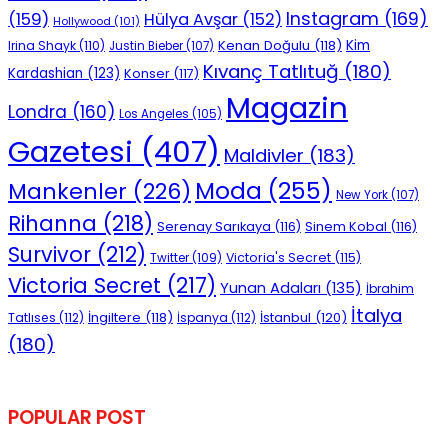
Instagram
(169)
(159)
Hülya Avşar
(152)
No Result
Hollywood
(101)
Kenan Doğulu
(118)
Kim
Irina Shayk
(110)
Justin Bieber
(107)
Kıvanç Tatlıtuğ
(180)
Kardashian
(123)
Konser
(117)
Magazin
Londra
(160)
Los Angeles
(105)
Gazetesi
(407)
Maldivler
(183)
View All Result
Moda
(255)
Mankenler
(226)
New York
(107)
Rihanna
(218)
Serenay Sarıkaya
(116)
Sinem Kobal
(116)
Survivor
(212)
Victoria's Secret
(115)
Twitter
(109)
Victoria Secret
(217)
Yunan Adaları
(135)
İbrahim
İtalya
İngiltere
(118)
İstanbul
(120)
Tatlıses
(112)
İspanya
(112)
(180)
POPULAR POST