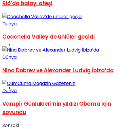
Müzik
Rio’da balayı ateşi
Dünya
Coachella Valley’de ünlüler geçidi
Sinema
Dünya
Nina Dobrev ve Alexander Ludvig İbiza’da
Tatil
Dünya
Vampir Günlükleri’nin yıldızı Obama için
soyundu
Sonraki