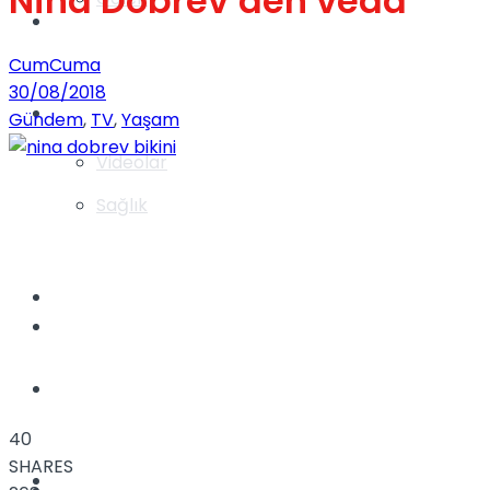
Nina Dobrev’den veda
Gündem
CumCuma
30/08/2018
Yaşam
Gündem
,
TV
,
Yaşam
Videolar
Sağlık
TV
Gündem
Kadınca
40
SHARES
Dünya