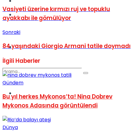
Kadınca
Vasiyeti üzerine kırmızı ruj ve topuklu
Podcast
ayakkabı ile gömülüyor
Sonraki
84 yaşındaki Giorgio Armani tatile doymadı
Dünya
İlgili
Haberler
Gündem
Türkiye
Bu yıl herkes Mykonos’ta! Nina Dobrev
No Result
Mykonos Adasında görüntülendi
View All Result
Dünya