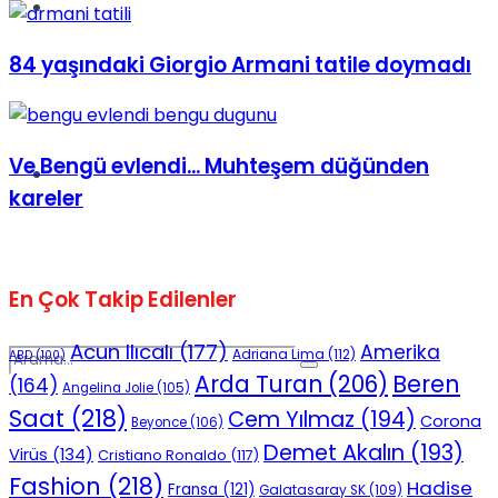
Spor
84 yaşındaki Giorgio Armani tatile doymadı
Ve Bengü evlendi... Muhteşem düğünden
Podcast
kareler
En Çok Takip Edilenler
Acun Ilıcalı
(177)
Amerika
Adriana Lima
(112)
ABD
(100)
Beren
Arda Turan
(206)
(164)
Angelina Jolie
(105)
Saat
(218)
Cem Yılmaz
(194)
Corona
Beyonce
(106)
Demet Akalın
(193)
Virüs
(134)
Cristiano Ronaldo
(117)
Fashion
(218)
Hadise
Fransa
(121)
Galatasaray SK
(109)