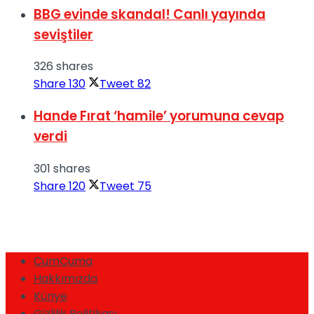
BBG evinde skandal! Canlı yayında
seviştiler
326 shares
Share
130
Tweet
82
Hande Fırat ‘hamile’ yorumuna cevap
verdi
301 shares
Share
120
Tweet
75
CumCuma
Hakkımızda
Künye
Gizlilik Politikası