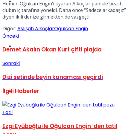
Müzik
Hemen Oğulcan Engin’i uyaran Alkoçlar panikle beach
clubın iç tarafına yöneldi. Daha önce “Sadece arkadaşız”
diyen ikili denize girmekten de vazgeçti.
Diğer:
Aslışah Alkoçlar
Oğulcan Engin
Önceki
Sinema
Demet Akalın Okan Kurt çifti plajda
Sonraki
Dizi setinde beyin kanaması geçirdi
İlgili
Haberler
Tatil
Tatil
Ezgi Eyüboğlu ile Oğulcan Engin ‘den tatil