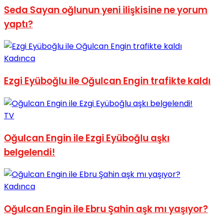
Seda Sayan oğlunun yeni ilişkisine ne yorum
No Result
yaptı?
Kadınca
Ezgi Eyüboğlu ile Oğulcan Engin trafikte kaldı
View All Result
TV
Oğulcan Engin ile Ezgi Eyüboğlu aşkı
belgelendi!
Kadınca
Oğulcan Engin ile Ebru Şahin aşk mı yaşıyor?