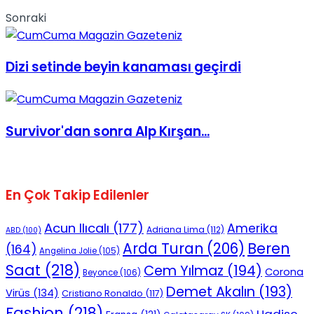
Sonraki
Dizi setinde beyin kanaması geçirdi
Survivor'dan sonra Alp Kırşan...
En Çok Takip Edilenler
Acun Ilıcalı
(177)
Amerika
Adriana Lima
(112)
ABD
(100)
Beren
Arda Turan
(206)
(164)
Angelina Jolie
(105)
Saat
(218)
Cem Yılmaz
(194)
Corona
Beyonce
(106)
Demet Akalın
(193)
Virüs
(134)
Cristiano Ronaldo
(117)
Fashion
(218)
Hadise