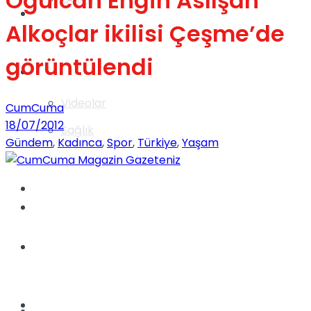
Oğulcan Engin Aslışah
Gündem
Alkoçlar ikilisi Çeşme’de
görüntülendi
Yaşam
Videolar
CumCuma
18/07/2012
Sağlık
Gündem
,
Kadınca
,
Spor
,
Türkiye
,
Yaşam
TV
Gündem
Kadınca
Dünya