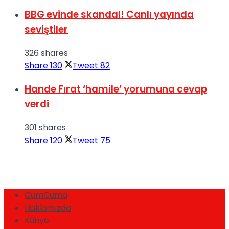
BBG evinde skandal! Canlı yayında
seviştiler
326 shares
Share
130
Tweet
82
Hande Fırat ‘hamile’ yorumuna cevap
verdi
301 shares
Share
120
Tweet
75
CumCuma
Hakkımızda
Künye