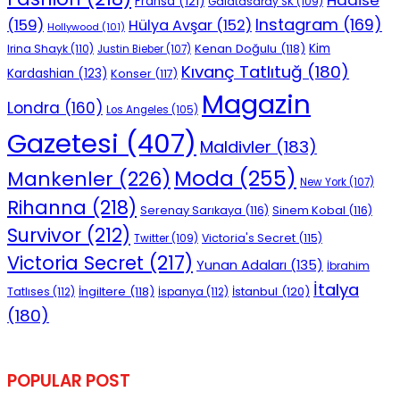
Fransa
(121)
Galatasaray SK
(109)
Instagram
(169)
(159)
Hülya Avşar
(152)
Hollywood
(101)
Kenan Doğulu
(118)
Kim
Irina Shayk
(110)
Justin Bieber
(107)
Kıvanç Tatlıtuğ
(180)
Kardashian
(123)
Konser
(117)
Magazin
Londra
(160)
Los Angeles
(105)
Gazetesi
(407)
Maldivler
(183)
Moda
(255)
Mankenler
(226)
New York
(107)
Rihanna
(218)
Serenay Sarıkaya
(116)
Sinem Kobal
(116)
Survivor
(212)
Victoria's Secret
(115)
Twitter
(109)
Victoria Secret
(217)
Yunan Adaları
(135)
İbrahim
İtalya
İngiltere
(118)
İstanbul
(120)
Tatlıses
(112)
İspanya
(112)
(180)
POPULAR POST