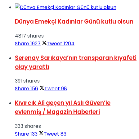
Dünya Emekçi Kadınlar Günü kutlu olsun
4817 shares
Share
1927
Tweet
1204
Serenay Sarıkaya’nın transparan kıyafeti
olay yarattı
391 shares
Share
156
Tweet
98
Kıvırcık Ali geçen yıl Aslı Güven’le
evlenmiş / Magazin Haberleri
333 shares
Share
133
Tweet
83