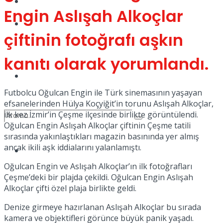
Kadınca
Engin Aslışah Alkoçlar
Podcast
çiftinin fotoğrafı aşkın
kanıtı olarak yorumlandı.
Dünya
Futbolcu Oğulcan Engin ile Türk sinemasının yaşayan
efsanelerinden Hülya Koçyiğit’in torunu Aslışah Alkoçlar,
ilk kez İzmir’in Çeşme ilçesinde birlikte görüntülendi.
Oğulcan Engin Aslışah Alkoçlar çiftinin Çeşme tatili
sırasında yakınlaştıkları magazin basınında yer almış
ancak ikili aşk iddialarını yalanlamıştı.
Türkiye
No Result
Oğulcan Engin ve Aslışah Alkoçlar’ın ilk fotoğrafları
Çeşme’deki bir plajda çekildi. Oğulcan Engin Aslışah
Alkoçlar çifti özel plaja birlikte geldi.
View All Result
Denize girmeye hazırlanan Aslışah Alkoçlar bu sırada
kamera ve objektifleri görünce büyük panik yaşadı.