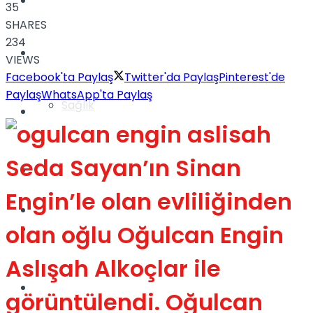
Yaşam
35
SHARES
234
Türkiye
VIEWS
Facebook'ta Paylaş
Twitter'da Paylaş
Pinterest'de
Paylaş
WhatsApp'ta Paylaş
Sağlık
Müzik
Seda Sayan’ın Sinan
Sinema
Engin’le olan evliliğinden
TV
olan oğlu Oğulcan Engin
Tatil
Aslışah Alkoçlar ile
Spor
görüntülendi. Oğulcan