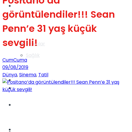
Positano’da
Gündem
görüntülendiler!!! Sean
Penn’e 31 yaş küçük
Yaşam
sevgili!
Videolar
Sağlık
CumCuma
09/08/2019
Dünya
,
Sinema
,
Tatil
TV
Gündem
Kadınca
Dünya