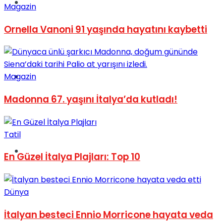
Müzik
Magazin
Ornella Vanoni 91 yaşında hayatını kaybetti
Sinema
Magazin
Madonna 67. yaşını İtalya’da kutladı!
Tatil
Tatil
En Güzel İtalya Plajları: Top 10
Dünya
İtalyan besteci Ennio Morricone hayata veda