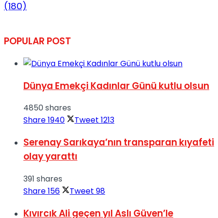
(180)
POPULAR POST
Dünya Emekçi Kadınlar Günü kutlu olsun
4850 shares
Share
1940
Tweet
1213
Serenay Sarıkaya’nın transparan kıyafeti
olay yarattı
391 shares
Share
156
Tweet
98
Kıvırcık Ali geçen yıl Aslı Güven’le