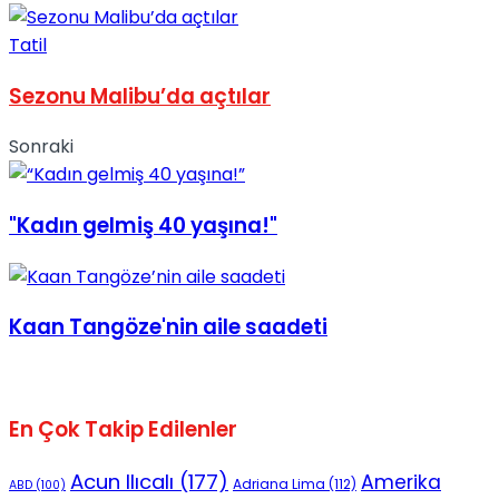
No Result
Tatil
Sezonu Malibu’da açtılar
Sonraki
View All Result
"Kadın gelmiş 40 yaşına!"
Kaan Tangöze'nin aile saadeti
En Çok Takip Edilenler
Acun Ilıcalı
(177)
Amerika
Adriana Lima
(112)
ABD
(100)