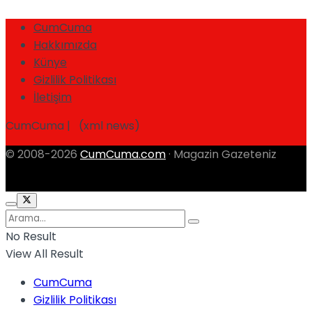
CumCuma
Hakkımızda
Künye
Gizlilik Politikası
İletişim
CumCuma | (xml news)
© 2008-2026
CumCuma.com
· Magazin Gazeteniz
No Result
View All Result
CumCuma
Gizlilik Politikası