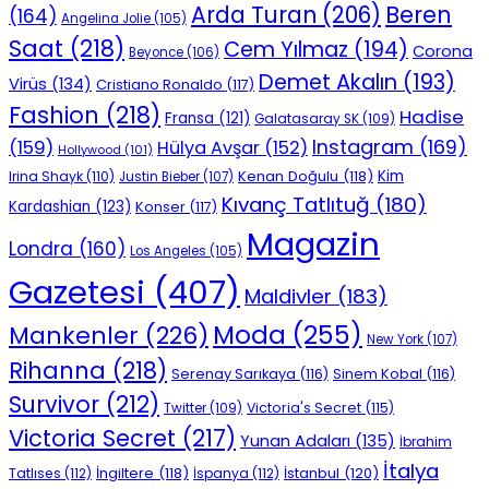
Beren
Arda Turan
(206)
(164)
Angelina Jolie
(105)
Saat
(218)
Cem Yılmaz
(194)
Corona
Beyonce
(106)
Demet Akalın
(193)
Virüs
(134)
Cristiano Ronaldo
(117)
Fashion
(218)
Hadise
Fransa
(121)
Galatasaray SK
(109)
Instagram
(169)
(159)
Hülya Avşar
(152)
Hollywood
(101)
Kenan Doğulu
(118)
Kim
Irina Shayk
(110)
Justin Bieber
(107)
Kıvanç Tatlıtuğ
(180)
Kardashian
(123)
Konser
(117)
Magazin
Londra
(160)
Los Angeles
(105)
Gazetesi
(407)
Maldivler
(183)
Moda
(255)
Mankenler
(226)
New York
(107)
Rihanna
(218)
Serenay Sarıkaya
(116)
Sinem Kobal
(116)
Survivor
(212)
Victoria's Secret
(115)
Twitter
(109)
Victoria Secret
(217)
Yunan Adaları
(135)
İbrahim
İtalya
İngiltere
(118)
İstanbul
(120)
Tatlıses
(112)
İspanya
(112)