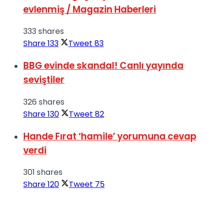
evlenmiş / Magazin Haberleri
333 shares
Share
133
Tweet
83
BBG evinde skandal! Canlı yayında
seviştiler
326 shares
Share
130
Tweet
82
Hande Fırat ‘hamile’ yorumuna cevap
verdi
301 shares
Share
120
Tweet
75