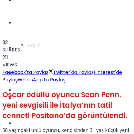
Yaşam
Türkiye
32
Sağlık
Müzik
SHARES
211
VIEWS
Facebook'ta Paylaş
Twitter'da Paylaş
Pinterest'de
Sinema
Paylaş
WhatsApp'ta Paylaş
TV
Oscar ödüllü oyuncu Sean Penn,
Tatil
yeni sevgisili ile İtalya’nın tatil
cenneti Positano’da görüntülendi.
Spor
58 yaşındaki ünlü oyuncu, kendisinden 31 yaş küçük yeni