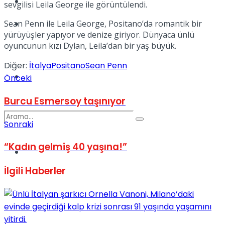
Kadınca
sevgilisi Leila George ile görüntülendi.
Podcast
Sean Penn ile Leila George, Positano’da romantik bir
yürüyüşler yapıyor ve denize giriyor. Dünyaca ünlü
oyuncunun kızı Dylan, Leila’dan bir yaş büyük.
Diğer:
İtalya
Positano
Sean Penn
Dünya
Önceki
Burcu Esmersoy taşınıyor
Sonraki
“Kadın gelmiş 40 yaşına!”
Türkiye
No Result
İlgili
Haberler
View All Result