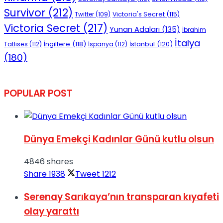
Survivor
(212)
Victoria's Secret
(115)
Twitter
(109)
Victoria Secret
(217)
Yunan Adaları
(135)
İbrahim
İtalya
İngiltere
(118)
İstanbul
(120)
Tatlıses
(112)
İspanya
(112)
(180)
POPULAR POST
Dünya Emekçi Kadınlar Günü kutlu olsun
4846 shares
Share
1938
Tweet
1212
Serenay Sarıkaya’nın transparan kıyafeti
olay yarattı