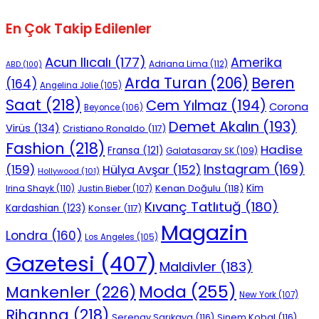
En Çok Takip Edilenler
Acun Ilıcalı
(177)
Amerika
Adriana Lima
(112)
ABD
(100)
Beren
Arda Turan
(206)
(164)
Angelina Jolie
(105)
Saat
(218)
Cem Yılmaz
(194)
Corona
Beyonce
(106)
Demet Akalın
(193)
Virüs
(134)
Cristiano Ronaldo
(117)
Fashion
(218)
Hadise
Fransa
(121)
Galatasaray SK
(109)
Instagram
(169)
(159)
Hülya Avşar
(152)
Hollywood
(101)
Kenan Doğulu
(118)
Kim
Irina Shayk
(110)
Justin Bieber
(107)
Kıvanç Tatlıtuğ
(180)
Kardashian
(123)
Konser
(117)
Magazin
Londra
(160)
Los Angeles
(105)
Gazetesi
(407)
Maldivler
(183)
Moda
(255)
Mankenler
(226)
New York
(107)
Rihanna
(218)
Serenay Sarıkaya
(116)
Sinem Kobal
(116)