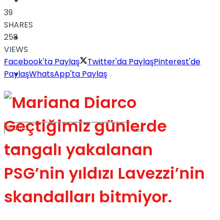
Türkiye
39
SHARES
Podcast
258
VIEWS
Facebook'ta Paylaş
Twitter'da Paylaş
Pinterest'de
Müzik
Paylaş
WhatsApp'ta Paylaş
Geçtiğimiz günlerde
tangalı yakalanan
Sinema
PSG’nin yıldızı Lavezzi’nin
No Result
skandalları bitmiyor.
View All Result