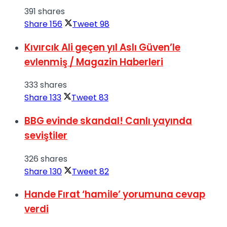
391 shares
Share
156
Tweet
98
Kıvırcık Ali geçen yıl Aslı Güven’le
evlenmiş / Magazin Haberleri
333 shares
Share
133
Tweet
83
BBG evinde skandal! Canlı yayında
seviştiler
326 shares
Share
130
Tweet
82
Hande Fırat ‘hamile’ yorumuna cevap
verdi