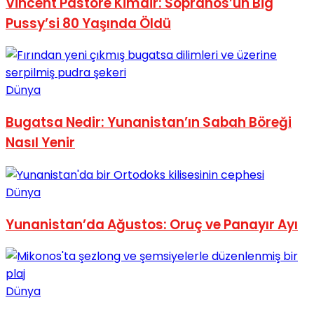
Vincent Pastore Kimdir: Sopranos’un Big
No Result
Pussy’si 80 Yaşında Öldü
Dünya
Bugatsa Nedir: Yunanistan’ın Sabah Böreği
View All Result
Nasıl Yenir
Dünya
Yunanistan’da Ağustos: Oruç ve Panayır Ayı
Dünya