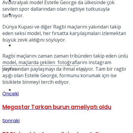
Kadınca
Avustralyalı model Estelle George da ülkesinde çok
sevilen spor dallarından olan ragbiye tutkusuyla
Podcast
tanınıyor.
Dünya Kupası ve diğer Ragbi maçlarını yakından takip
eden seksi model, her fırsatta karşılaşmaları izlemektan
büyük zevk aldığını söylüyor.
Dünya
Ragbi maçlarını zaman zaman tribünden takip eden ünlü
model, maçlarda çekilen fotoğraflarını instagram
sayfasından paylaşmayı da ihmal etmiyor. Tam bir ragbi
aşığı olan Estelle George, formunu korumak için ise
bisiklete binmeyi tercih ediyor.
Türkiye
Önceki
No Result
Megastar Tarkan burun ameliyatı oldu
View All Result
Sonraki