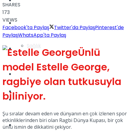
Yaşam
SHARES
173
VIEWS
Türkiye
Facebook'ta Paylaş
Twitter'da Paylaş
Pinterest'de
Paylaş
WhatsApp'ta Paylaş
Sağlık
Müzik
Ünlü
model Estelle George,
Sinema
ragbiye olan tutkusuyla
TV
biliniyor.
Tatil
Şu sıralar devam eden ve dünyanın en çok izlenen spor
etkinliklerinden biri olan Ragbi Dünya Kupası, bir çok
Spor
ünlü ismin de dikkatini çekiyor.