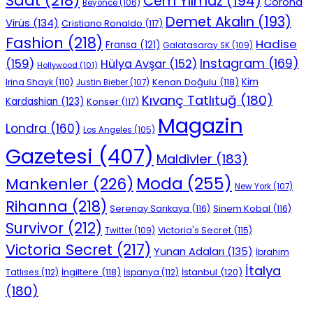
Saat
(218)
Cem Yılmaz
(194)
Corona
Beyonce
(106)
Demet Akalın
(193)
Virüs
(134)
Cristiano Ronaldo
(117)
Fashion
(218)
Hadise
Fransa
(121)
Galatasaray SK
(109)
Instagram
(169)
(159)
Hülya Avşar
(152)
Hollywood
(101)
Kenan Doğulu
(118)
Kim
Irina Shayk
(110)
Justin Bieber
(107)
Kıvanç Tatlıtuğ
(180)
Kardashian
(123)
Konser
(117)
Magazin
Londra
(160)
Los Angeles
(105)
Gazetesi
(407)
Maldivler
(183)
Moda
(255)
Mankenler
(226)
New York
(107)
Rihanna
(218)
Serenay Sarıkaya
(116)
Sinem Kobal
(116)
Survivor
(212)
Victoria's Secret
(115)
Twitter
(109)
Victoria Secret
(217)
Yunan Adaları
(135)
İbrahim
İtalya
İngiltere
(118)
İstanbul
(120)
Tatlıses
(112)
İspanya
(112)
(180)