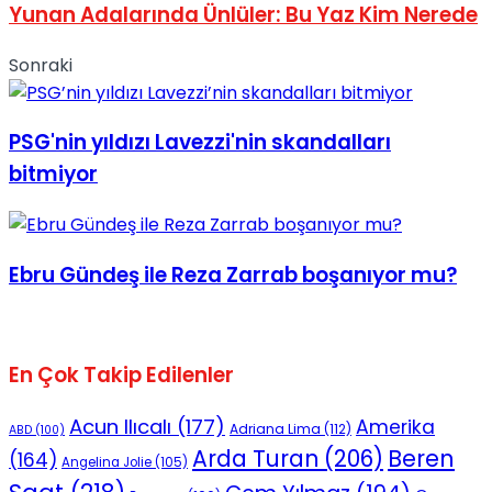
Yunan Adalarında Ünlüler: Bu Yaz Kim Nerede
Sonraki
PSG'nin yıldızı Lavezzi'nin skandalları
bitmiyor
Ebru Gündeş ile Reza Zarrab boşanıyor mu?
En Çok Takip Edilenler
Acun Ilıcalı
(177)
Amerika
Adriana Lima
(112)
ABD
(100)
Beren
Arda Turan
(206)
(164)
Angelina Jolie
(105)