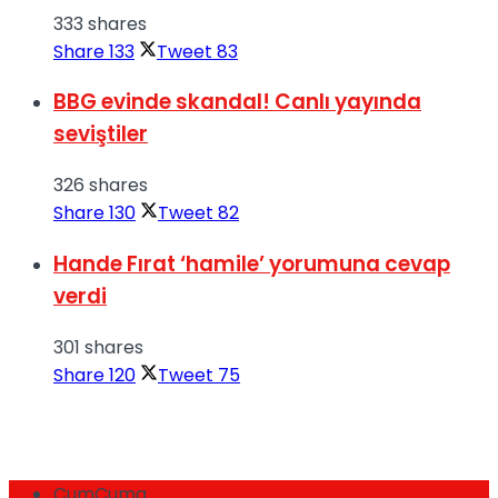
333 shares
Share
133
Tweet
83
BBG evinde skandal! Canlı yayında
seviştiler
326 shares
Share
130
Tweet
82
Hande Fırat ‘hamile’ yorumuna cevap
verdi
301 shares
Share
120
Tweet
75
CumCuma