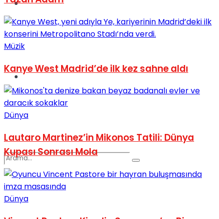
Spor
Müzik
Kanye West Madrid’de ilk kez sahne aldı
Podcast
Dünya
Lautaro Martinez’in Mikonos Tatili: Dünya
Kupası Sonrası Mola
Dünya