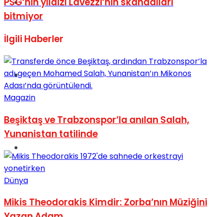
PSG’nin yıldızı Lavezzi’nin skandalları
Müzik
bitmiyor
İlgili
Haberler
Sinema
Magazin
Beşiktaş ve Trabzonspor’la anılan Salah,
Yunanistan tatilinde
Tatil
Dünya
Mikis Theodorakis Kimdir: Zorba’nın Müziğini
Yazan Adam