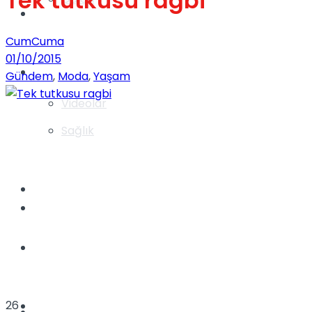
Tek tutkusu ragbi
Gündem
CumCuma
01/10/2015
Yaşam
Gündem
,
Moda
,
Yaşam
Videolar
Sağlık
TV
Gündem
Kadınca
26
Dünya