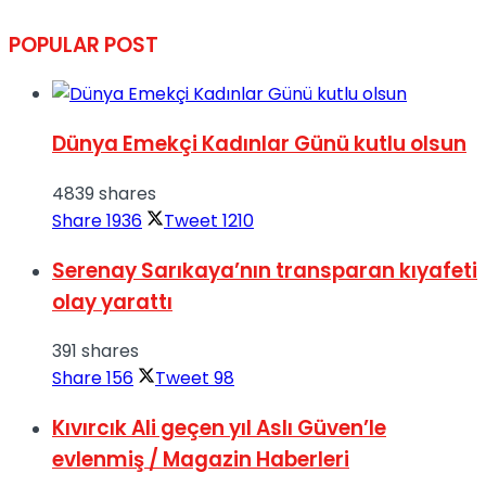
POPULAR POST
Dünya Emekçi Kadınlar Günü kutlu olsun
4839 shares
Share
1936
Tweet
1210
Serenay Sarıkaya’nın transparan kıyafeti
olay yarattı
391 shares
Share
156
Tweet
98
Kıvırcık Ali geçen yıl Aslı Güven’le
evlenmiş / Magazin Haberleri