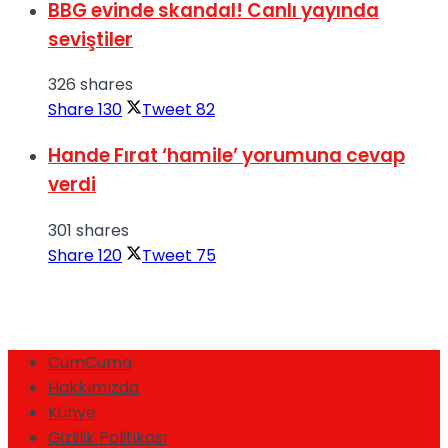
BBG evinde skandal! Canlı yayında
seviştiler
326 shares
Share
130
Tweet
82
Hande Fırat ‘hamile’ yorumuna cevap
verdi
301 shares
Share
120
Tweet
75
CumCuma
Hakkımızda
Künye
Gizlilik Politikası