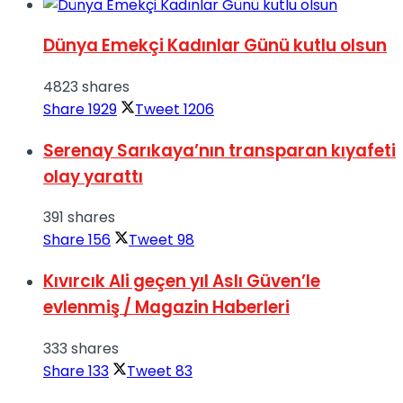
Dünya Emekçi Kadınlar Günü kutlu olsun
4823 shares
Share
1929
Tweet
1206
Serenay Sarıkaya’nın transparan kıyafeti
olay yarattı
391 shares
Share
156
Tweet
98
Kıvırcık Ali geçen yıl Aslı Güven’le
evlenmiş / Magazin Haberleri
333 shares
Share
133
Tweet
83