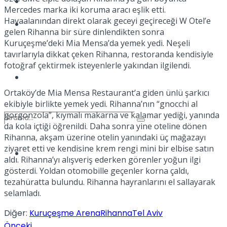
Kadınca
Mercedes marka iki koruma aracı eşlik etti.
Havaalanından direkt olarak geceyi geçireceği W Otel’e
Podcast
gelen Rihanna bir süre dinlendikten sonra
Kuruçeşme’deki Mia Mensa’da yemek yedi. Neşeli
tavırlarıyla dikkat çeken Rihanna, restoranda kendisiyle
fotoğraf çektirmek isteyenlerle yakından ilgilendi.
Dünya
Ortaköy’de Mia Mensa Restaurant’a giden ünlü şarkıcı
ekibiyle birlikte yemek yedi. Rihanna’nın “gnocchi al
gorgonzola”, kıymalı makarna ve kalamar yediği, yanında
da kola içtiği öğrenildi. Daha sonra yine oteline dönen
Rihanna, akşam üzerine otelin yanındaki üç mağazayı
ziyaret etti ve kendisine krem rengi mini bir elbise satın
Türkiye
aldı. Rihanna’yı alışveriş ederken görenler yoğun ilgi
No Result
gösterdi. Yoldan otomobille geçenler korna çaldı,
tezahüratta bulundu. Rihanna hayranlarını el sallayarak
selamladı.
View All Result
Diğer:
Kuruçeşme Arena
Rihanna
Tel Aviv
Önceki