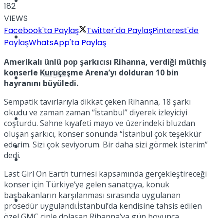
Yaşam
182
VIEWS
Facebook'ta Paylaş
Twitter'da Paylaş
Pinterest'de
Türkiye
Paylaş
WhatsApp'ta Paylaş
Amerikalı ünlü pop şarkıcısı Rihanna, verdiği müthiş
konserle Kuruçeşme Arena’yı dolduran 10 bin
Sağlık
Müzik
hayranını büyüledi.
Sempatik tavırlarıyla dikkat çeken Rihanna, 18 şarkı
okudu ve zaman zaman “İstanbul” diyerek izleyiciyi
Sinema
coşturdu. Sahne kıyafeti mayo ve üzerindeki bluzdan
oluşan şarkıcı, konser sonunda “İstanbul çok teşekkür
ederim. Sizi çok seviyorum. Bir daha sizi görmek isterim”
TV
dedi.
Tatil
Last Girl On Earth turnesi kapsamında gerçekleştireceği
konser için Türkiye’ye gelen sanatçıya, konuk
başbakanların karşılanması sırasında uygulanan
Spor
prosedür uygulandı.İstanbul’da kendisine tahsis edilen
özel GMC ciple dolaşan Rihanna’ya gün boyunca