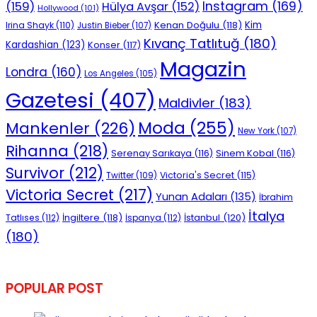
Instagram
(169)
(159)
Hülya Avşar
(152)
Hollywood
(101)
Kenan Doğulu
(118)
Kim
Irina Shayk
(110)
Justin Bieber
(107)
Kıvanç Tatlıtuğ
(180)
Kardashian
(123)
Konser
(117)
Magazin
Londra
(160)
Los Angeles
(105)
Gazetesi
(407)
Maldivler
(183)
Moda
(255)
Mankenler
(226)
New York
(107)
Rihanna
(218)
Serenay Sarıkaya
(116)
Sinem Kobal
(116)
Survivor
(212)
Victoria's Secret
(115)
Twitter
(109)
Victoria Secret
(217)
Yunan Adaları
(135)
İbrahim
İtalya
İngiltere
(118)
İstanbul
(120)
Tatlıses
(112)
İspanya
(112)
(180)
POPULAR POST