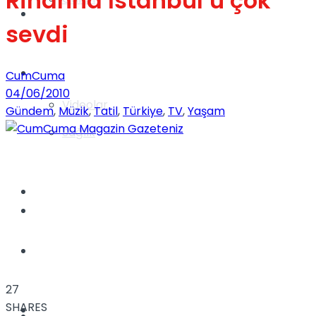
Rihanna İstanbul’u çok
Gündem
sevdi
Yaşam
CumCuma
04/06/2010
Videolar
Gündem
,
Müzik
,
Tatil
,
Türkiye
,
TV
,
Yaşam
Sağlık
TV
Gündem
Kadınca
27
SHARES
Dünya