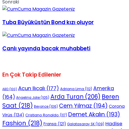
Sonraki
Tuba Büyüküstün Bond kızı oluyor
Canlı yayında bacak muhabbeti
En Çok Takip Edilenler
Acun Ilıcalı
(177)
Amerika
Adriana Lima
(112)
ABD
(100)
Beren
Arda Turan
(206)
(164)
Angelina Jolie
(105)
Saat
(218)
Cem Yılmaz
(194)
Corona
Beyonce
(106)
Demet Akalın
(193)
Virüs
(134)
Cristiano Ronaldo
(117)
Fashion
(218)
Hadise
Fransa
(121)
Galatasaray SK
(109)