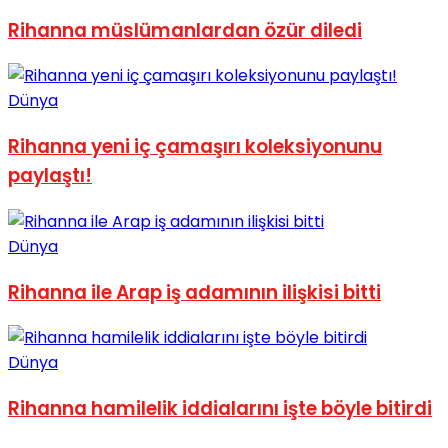
No Result
Rihanna müslümanlardan özür diledi
Dünya
Rihanna yeni iç çamaşırı koleksiyonunu
paylaştı!
View All Result
Dünya
Rihanna ile Arap iş adamının ilişkisi bitti
Dünya
Rihanna hamilelik iddialarını işte böyle bitirdi