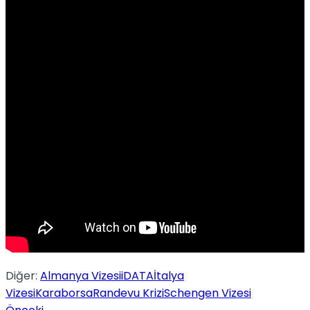
Spor
Podcast
Diğer:
Almanya Vizesi
iDATA
İtalya
Vizesi
Karaborsa
Randevu Krizi
Schengen Vizesi