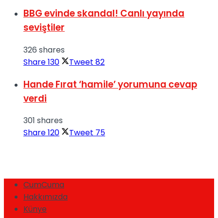
BBG evinde skandal! Canlı yayında
seviştiler
326 shares
Share
130
Tweet
82
Hande Fırat ‘hamile’ yorumuna cevap
verdi
301 shares
Share
120
Tweet
75
CumCuma
Hakkımızda
Künye