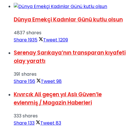
Dünya Emekçi Kadınlar Günü kutlu olsun
4837 shares
Share
1935
Tweet
1209
Serenay Sarıkaya’nın transparan kıyafeti
olay yarattı
391 shares
Share
156
Tweet
98
Kıvırcık Ali geçen yıl Aslı Güven’le
evlenmiş / Magazin Haberleri
333 shares
Share
133
Tweet
83