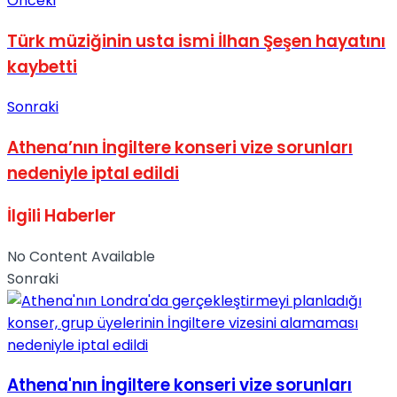
Önceki
No Result
Türk müziğinin usta ismi İlhan Şeşen hayatını
kaybetti
Sonraki
Athena’nın İngiltere konseri vize sorunları
View All Result
nedeniyle iptal edildi
İlgili
Haberler
No Content Available
Sonraki
Athena'nın İngiltere konseri vize sorunları