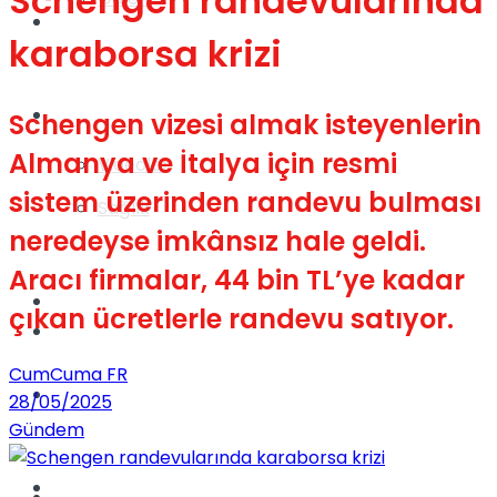
Schengen randevularında
Gündem
karaborsa krizi
Yaşam
Schengen vizesi almak isteyenlerin
Almanya ve İtalya için resmi
Videolar
sistem üzerinden randevu bulması
Sağlık
neredeyse imkânsız hale geldi.
Aracı firmalar, 44 bin TL’ye kadar
TV
çıkan ücretlerle randevu satıyor.
Gündem
CumCuma FR
Kadınca
28/05/2025
Gündem
Dünya