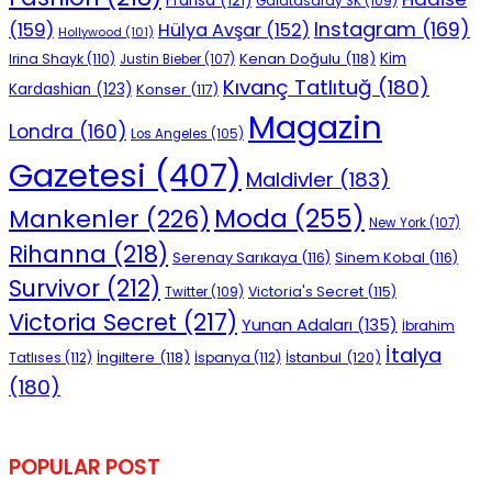
Fransa
(121)
Galatasaray SK
(109)
Instagram
(169)
(159)
Hülya Avşar
(152)
Hollywood
(101)
Kenan Doğulu
(118)
Kim
Irina Shayk
(110)
Justin Bieber
(107)
Kıvanç Tatlıtuğ
(180)
Kardashian
(123)
Konser
(117)
Magazin
Londra
(160)
Los Angeles
(105)
Gazetesi
(407)
Maldivler
(183)
Moda
(255)
Mankenler
(226)
New York
(107)
Rihanna
(218)
Serenay Sarıkaya
(116)
Sinem Kobal
(116)
Survivor
(212)
Victoria's Secret
(115)
Twitter
(109)
Victoria Secret
(217)
Yunan Adaları
(135)
İbrahim
İtalya
İngiltere
(118)
İstanbul
(120)
Tatlıses
(112)
İspanya
(112)
(180)
POPULAR POST