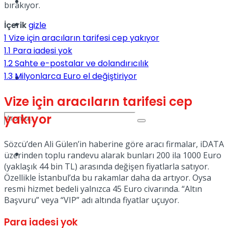
Kadınca
bırakıyor.
Podcast
İçerik
gizle
1
Vize için aracıların tarifesi cep yakıyor
1.1
Para iadesi yok
1.2
Sahte e-postalar ve dolandırıcılık
1.3
Milyonlarca Euro el değiştiriyor
Dünya
Vize için aracıların tarifesi cep
yakıyor
Sözcü’den Ali Gülen’in haberine göre aracı firmalar, iDATA
Türkiye
üzerinden toplu randevu alarak bunları 200 ila 1000 Euro
No Result
(yaklaşık 44 bin TL) arasında değişen fiyatlarla satıyor.
Özellikle İstanbul’da bu rakamlar daha da artıyor. Oysa
resmi hizmet bedeli yalnızca 45 Euro civarında. “Altın
Başvuru” veya “VIP” adı altında fiyatlar uçuyor.
View All Result
Para iadesi yok