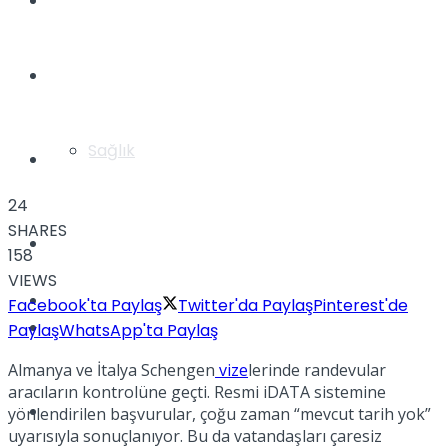
Yaşam
Türkiye
Sağlık
Müzik
24
SHARES
Sinema
158
VIEWS
TV
Facebook'ta Paylaş
Twitter'da Paylaş
Pinterest'de
Tatil
Paylaş
WhatsApp'ta Paylaş
Almanya ve İtalya Schengen
vize
lerinde randevular
aracıların kontrolüne geçti. Resmi iDATA sistemine
Spor
yönlendirilen başvurular, çoğu zaman “mevcut tarih yok”
uyarısıyla sonuçlanıyor. Bu da vatandaşları çaresiz