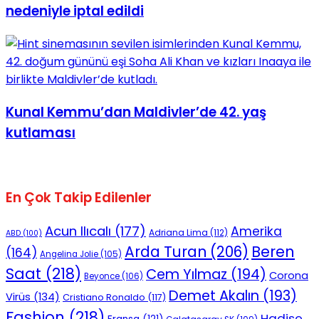
nedeniyle iptal edildi
Kunal Kemmu’dan Maldivler’de 42. yaş
kutlaması
En Çok Takip Edilenler
Acun Ilıcalı
(177)
Amerika
Adriana Lima
(112)
ABD
(100)
Beren
Arda Turan
(206)
(164)
Angelina Jolie
(105)
Saat
(218)
Cem Yılmaz
(194)
Corona
Beyonce
(106)
Demet Akalın
(193)
Virüs
(134)
Cristiano Ronaldo
(117)
Fashion
(218)
Hadise