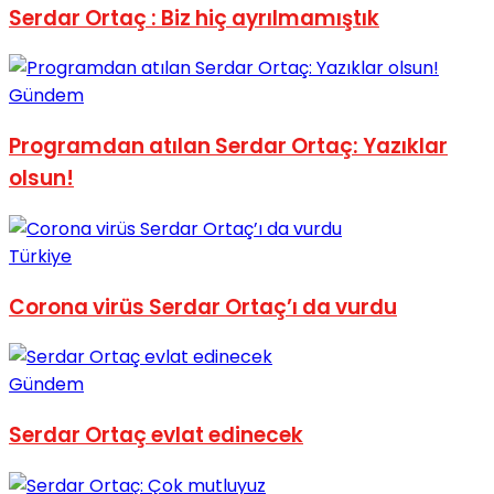
Serdar Ortaç : Biz hiç ayrılmamıştık
No Result
Gündem
Programdan atılan Serdar Ortaç: Yazıklar
olsun!
View All Result
Türkiye
Corona virüs Serdar Ortaç’ı da vurdu
Gündem
Serdar Ortaç evlat edinecek