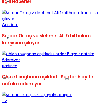
İlgili
Haberler
Spor
Gündem
Serdar Ortaç ve Mehmet Ali Erbil hakim
Podcast
karşısına çıkıyor
Kadınca
Chloe Loughnan açıkladı: Serdar 5 aydır
nafaka ödemiyor
TV