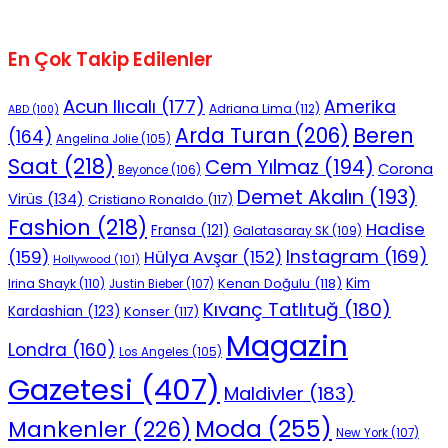
En Çok Takip Edilenler
Acun Ilıcalı
(177)
Amerika
Adriana Lima
(112)
ABD
(100)
Beren
Arda Turan
(206)
(164)
Angelina Jolie
(105)
Saat
(218)
Cem Yılmaz
(194)
Corona
Beyonce
(106)
Demet Akalın
(193)
Virüs
(134)
Cristiano Ronaldo
(117)
Fashion
(218)
Hadise
Fransa
(121)
Galatasaray SK
(109)
Instagram
(169)
(159)
Hülya Avşar
(152)
Hollywood
(101)
Kenan Doğulu
(118)
Kim
Irina Shayk
(110)
Justin Bieber
(107)
Kıvanç Tatlıtuğ
(180)
Kardashian
(123)
Konser
(117)
Magazin
Londra
(160)
Los Angeles
(105)
Gazetesi
(407)
Maldivler
(183)
Moda
(255)
Mankenler
(226)
New York
(107)