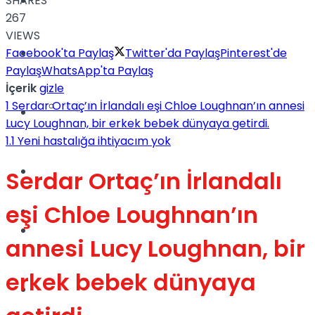
SHARES
Yaşam
267
VIEWS
Facebook'ta Paylaş
Twitter'da Paylaş
Pinterest'de
Türkiye
Paylaş
WhatsApp'ta Paylaş
İçerik
gizle
1
Serdar Ortaç’ın İrlandalı eşi Chloe Loughnan’ın annesi
Sağlık
Müzik
Lucy Loughnan, bir erkek bebek dünyaya getirdi.
1.1
Yeni hastalığa ihtiyacım yok
Sinema
Serdar Ortaç’ın İrlandalı
eşi Chloe Loughnan’ın
TV
Tatil
annesi Lucy Loughnan, bir
erkek bebek dünyaya
Spor