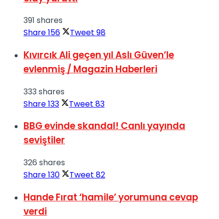
391 shares
Share
156
Tweet
98
Kıvırcık Ali geçen yıl Aslı Güven’le
evlenmiş / Magazin Haberleri
333 shares
Share
133
Tweet
83
BBG evinde skandal! Canlı yayında
seviştiler
326 shares
Share
130
Tweet
82
Hande Fırat ‘hamile’ yorumuna cevap
verdi