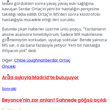
Müzik
tedavi gördükten sonra yavaş yavaş eski sağlığına
kavuşan Serdar Ortaç’ın yeni bir hastalığın pençesine
takıldığı iddia edildi. Ortaç’ın MS’den sonra klostrofobi
hastalığıyla mücadele ettiği ileri sürüldü.
Basında çıkan haberler üzerine ünlü popçu, “Yazılanların
aksine asansöre binebiliyorum. Sadece MR makinesine
Sinema
girememiştim korkudan, uyutup soktular. Bende yalnızca
MS var, o da bana fazlasıyla yetiyor. Yeni bir hastalığa
ihtiyacım yok” dedi.
Diğer:
Chloe Loughnan
Serdar Ortaç
Önceki
Tatil
Arda aşkıyla Madrid’te buluşuyor
Sonraki
Beyonce’nin zor anları! Sahnede göğsü açıldı