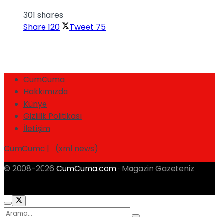
301 shares
Share
120
Tweet
75
CumCuma
Hakkımızda
Künye
Gizlilik Politikası
İletişim
CumCuma | (xml news)
© 2008-2026
CumCuma.com
· Magazin Gazeteniz