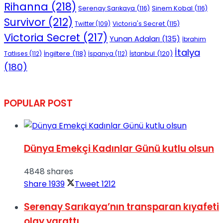
Rihanna
(218)
Serenay Sarıkaya
(116)
Sinem Kobal
(116)
Survivor
(212)
Victoria's Secret
(115)
Twitter
(109)
Victoria Secret
(217)
Yunan Adaları
(135)
İbrahim
İtalya
İngiltere
(118)
İstanbul
(120)
Tatlıses
(112)
İspanya
(112)
(180)
POPULAR POST
Dünya Emekçi Kadınlar Günü kutlu olsun
4848 shares
Share
1939
Tweet
1212
Serenay Sarıkaya’nın transparan kıyafeti
olay yarattı