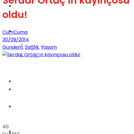
Serdar Ortaç’ın kayınçosu
Gündem
oldu!
Yaşam
CumCuma
30/09/2014
Videolar
Gündem
,
Sağlık
,
Yaşam
Sağlık
TV
Gündem
Kadınca
40
Dünya