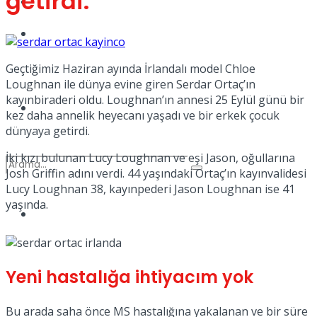
getirdi.
Kadınca
Podcast
Geçtiğimiz Haziran ayında İrlandalı model Chloe
Loughnan ile dünya evine giren Serdar Ortaç’ın
kayınbiraderi oldu. Loughnan’ın annesi 25 Eylül günü bir
Dünya
kez daha annelik heyecanı yaşadı ve bir erkek çocuk
dünyaya getirdi.
İki kızı bulunan Lucy Loughnan ve eşi Jason, oğullarına
Josh Griffin adını verdi. 44 yaşındaki Ortaç’ın kayınvalidesi
Lucy Loughnan 38, kayınpederi Jason Loughnan ise 41
yaşında.
Türkiye
No Result
Yeni hastalığa ihtiyacım yok
View All Result
Bu arada saha önce MS hastalığına yakalanan ve bir süre