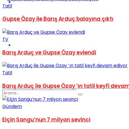
Spor
Tatil
Gupse Özay ile Barış Arduç balayına çıktı
TV
Podcast
Barış Arduç ve Gupse Özay evlendi
Tatil
Barış Arduç ile Gupse Özay ’ın tatil keyfi deva
Gündem
Elçin Sangu’nun 7 milyon sevinci