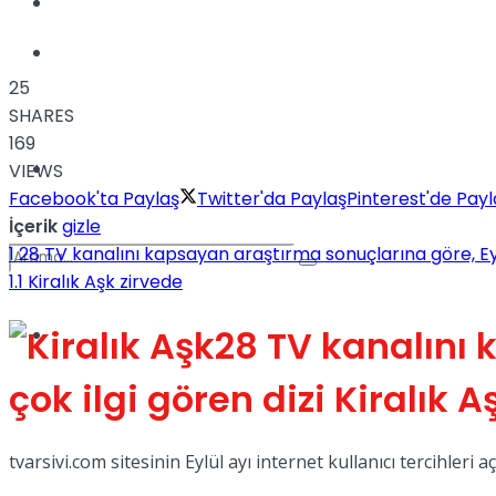
Kadınca
Podcast
25
SHARES
169
Dünya
VIEWS
Facebook'ta Paylaş
Twitter'da Paylaş
Pinterest'de Payl
İçerik
gizle
1
28 TV kanalını kapsayan araştırma sonuçlarına göre, Eylül
1.1
Kiralık Aşk zirvede
28 TV kanalını 
Türkiye
No Result
çok ilgi gören dizi Kiralık A
View All Result
tvarsivi.com sitesinin Eylül ayı internet kullanıcı tercihleri a