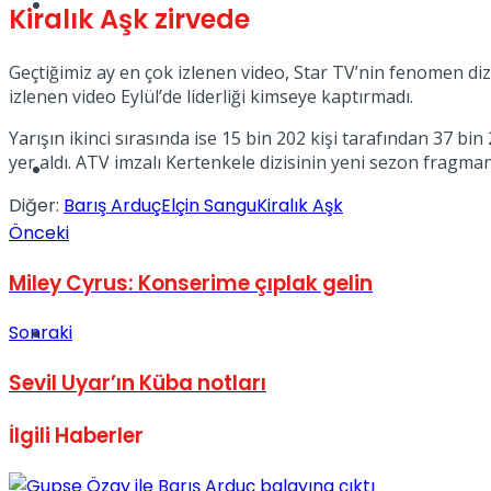
Müzik
Kiralık Aşk zirvede
Geçtiğimiz ay en çok izlenen video, Star TV’nin fenomen dizi
izlenen video Eylül’de liderliği kimseye kaptırmadı.
Yarışın ikinci sırasında ise 15 bin 202 kişi tarafından 37 b
yer aldı. ATV imzalı Kertenkele dizisinin yeni sezon fragmanı
Sinema
Diğer:
Barış Arduç
Elçin Sangu
Kiralık Aşk
Önceki
Miley Cyrus: Konserime çıplak gelin
Sonraki
Tatil
Sevil Uyar’ın Küba notları
İlgili
Haberler