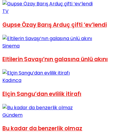
No Result
TV
Gupse Özay Barış Arduç çifti ‘ev’lendi
Sinema
View All Result
Eltilerin Savaşı’nın galasına ünlü akını
Kadınca
Elçin Sangu’dan evlilik itirafı
Gündem
Bu kadar da benzerlik olmaz