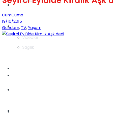
Seyirci Eylülde Kiralık Aşk 
Gündem
CumCuma
19/10/2015
Yaşam
Gündem
,
TV
,
Yaşam
Videolar
Sağlık
TV
Gündem
Kadınca
Dünya