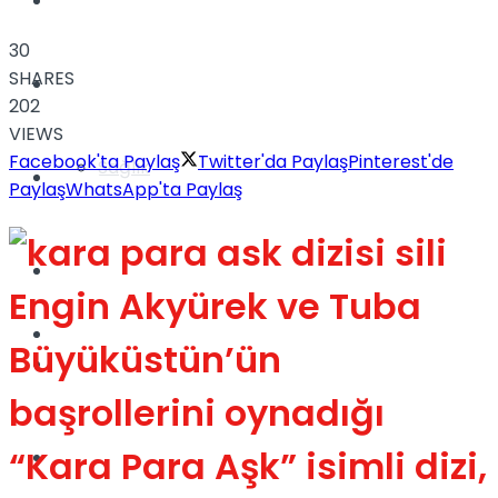
Yaşam
30
SHARES
Türkiye
202
VIEWS
Facebook'ta Paylaş
Twitter'da Paylaş
Pinterest'de
Sağlık
Müzik
Paylaş
WhatsApp'ta Paylaş
Sinema
Engin Akyürek ve Tuba
TV
Büyüküstün’ün
Tatil
başrollerini oynadığı
“Kara Para Aşk” isimli dizi,
Spor