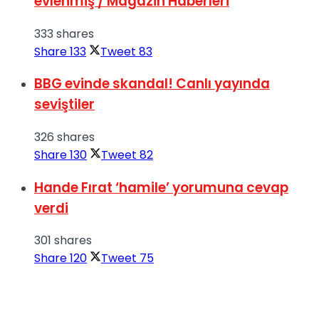
evlenmiş / Magazin Haberleri
333 shares
Share
133
Tweet
83
BBG evinde skandal! Canlı yayında
seviştiler
326 shares
Share
130
Tweet
82
Hande Fırat ‘hamile’ yorumuna cevap
verdi
301 shares
Share
120
Tweet
75