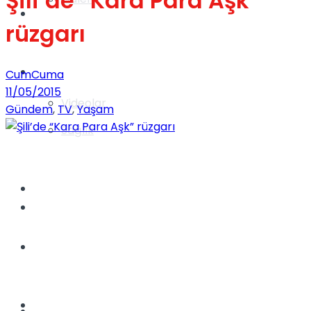
Şili’de “Kara Para Aşk”
Gündem
rüzgarı
Yaşam
CumCuma
11/05/2015
Videolar
Gündem
,
TV
,
Yaşam
Sağlık
TV
Gündem
Kadınca
Dünya