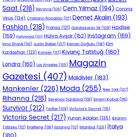
Saat
(218)
Cem Yılmaz
(194)
Corona
Beyonce
(106)
Demet Akalın
(193)
Virüs
(134)
Cristiano Ronaldo
(117)
Fashion
(218)
Hadise
Fransa
(121)
Galatasaray SK
(109)
Instagram
(169)
(159)
Hülya Avşar
(152)
Hollywood
(101)
Kenan Doğulu
(118)
Kim
Irina Shayk
(110)
Justin Bieber
(107)
Kıvanç Tatlıtuğ
(180)
Kardashian
(123)
Konser
(117)
Magazin
Londra
(160)
Los Angeles
(105)
Gazetesi
(407)
Maldivler
(183)
Moda
(255)
Mankenler
(226)
New York
(107)
Rihanna
(218)
Serenay Sarıkaya
(116)
Sinem Kobal
(116)
Survivor
(212)
Victoria's Secret
(115)
Twitter
(109)
Victoria Secret
(217)
Yunan Adaları
(135)
İbrahim
İtalya
İngiltere
(118)
İstanbul
(120)
Tatlıses
(112)
İspanya
(112)
(180)