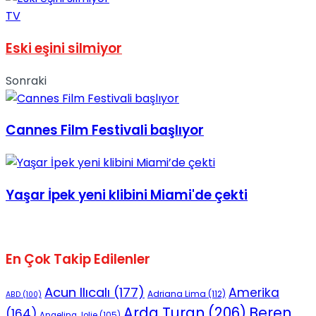
TV
No Result
Eski eşini silmiyor
Sonraki
View All Result
Cannes Film Festivali başlıyor
Yaşar İpek yeni klibini Miami'de çekti
En Çok Takip Edilenler
Acun Ilıcalı
(177)
Amerika
Adriana Lima
(112)
ABD
(100)
Beren
Arda Turan
(206)
(164)
Angelina Jolie
(105)