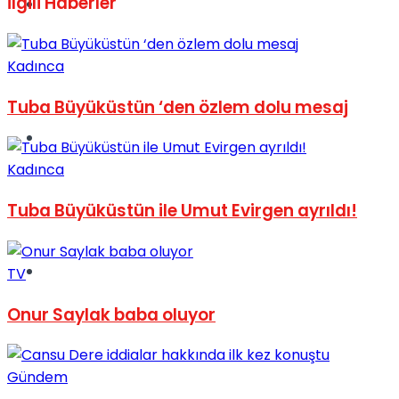
İlgili
Haberler
Müzik
Kadınca
Tuba Büyüküstün ‘den özlem dolu mesaj
Sinema
Kadınca
Tuba Büyüküstün ile Umut Evirgen ayrıldı!
Tatil
TV
Onur Saylak baba oluyor
Gündem