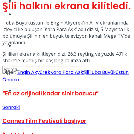
Kadınca
Şili halkını ekrana kilitledi.
Podcast
Tuba Büyüküstün ile Engin Akyürek’in ATV ekranlarında
izleyici ile buluşan ‘Kara Para Aşk’ adlı dizisi, 5 Mayıs’ta ilk
bölümüyle Şili’nin en büyük televizyon kanalı Mega TV’de
yayınlandı.
Dünya
Şililileri ekrana kilitleyen dizi, 26.3 reyting ve yüzde 40’lık
share’le müthiş bir başlangıca imza attı.
Diğer:
Engin Akyürek
Kara Para Aşk
Şili
Tuba Büyüküstün
Önceki
Türkiye
“En az orijinali kadar sinir bozucu”
No Result
Sonraki
View All Result
Cannes Film Festivali başlıyor