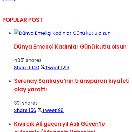
POPULAR POST
Dünya Emekçi Kadınlar Günü kutlu olsun
4851 shares
Share
1940
Tweet
1213
Serenay Sarıkaya’nın transparan kıyafeti
olay yarattı
391 shares
Share
156
Tweet
98
Kıvırcık Ali geçen yıl Aslı Güven’le