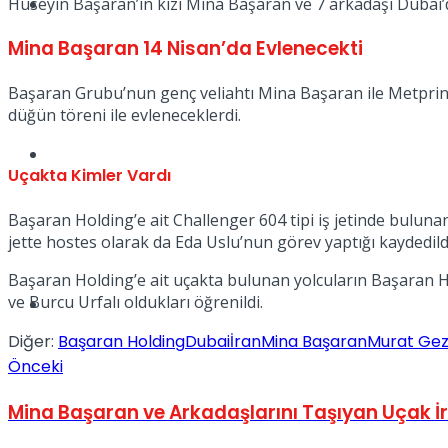
Müzik
Hüseyin Başaran’ın kızı Mina Başaran ve 7 arkadaşı Dubai’
Mina Başaran 14 Nisan’da Evlenecekti
Başaran Grubu’nun genç veliahtı Mina Başaran ile Metprint 
düğün töreni ile evleneceklerdi.
Sinema
Uçakta Kimler Vardı
Başaran Holding’e ait Challenger 604 tipi iş jetinde bulunanla
jette hostes olarak da Eda Uslu’nun görev yaptığı kaydedild
Başaran Holding’e ait uçakta bulunan yolcuların Başaran Ho
ve Burcu Urfalı oldukları öğrenildi.
Tatil
Diğer:
Başaran Holding
Dubai
İran
Mina Başaran
Murat Gez
Önceki
Mina Başaran ve Arkadaşlarını Taşıyan Uçak İ