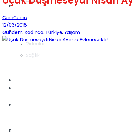
Uçak Düşmeseydi Nisan Ay
Gündem
CumCuma
12/03/2018
Yaşam
Gündem
,
Kadınca
,
Türkiye
,
Yaşam
Videolar
Sağlık
TV
Gündem
Kadınca
Dünya