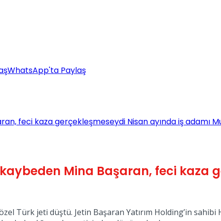
aş
WhatsApp'ta Paylaş
ran, feci kaza gerçekleşmeseydi Nisan ayında iş adamı Mu
 kaybeden Mina Başaran, feci kaza 
özel Türk jeti düştü. Jetin Başaran Yatırım Holding’in sahibi