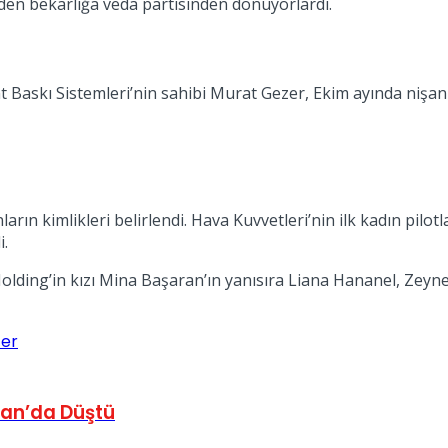
den bekarlığa veda partisinden dönüyorlardı.
Baskı Sistemleri’nin sahibi Murat Gezer, Ekim ayında nişanla
rın kimlikleri belirlendi. Hava Kuvvetleri’nin ilk kadın pilotl
i.
lding’in kızı Mina Başaran’ın yanısıra Liana Hananel, Zeyne
er
ran’da Düştü