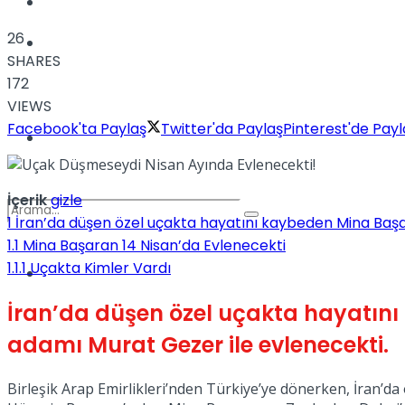
Kadınca
26
Podcast
SHARES
172
VIEWS
Facebook'ta Paylaş
Twitter'da Paylaş
Pinterest'de Payl
Dünya
İçerik
gizle
1
İran’da düşen özel uçakta hayatını kaybeden Mina Başa
1.1
Mina Başaran 14 Nisan’da Evlenecekti
1.1.1
Uçakta Kimler Vardı
Türkiye
No Result
İran’da düşen özel uçakta hayatını
adamı Murat Gezer ile evlenecekti.
View All Result
Birleşik Arap Emirlikleri’nden Türkiye’ye dönerken, İran’da 