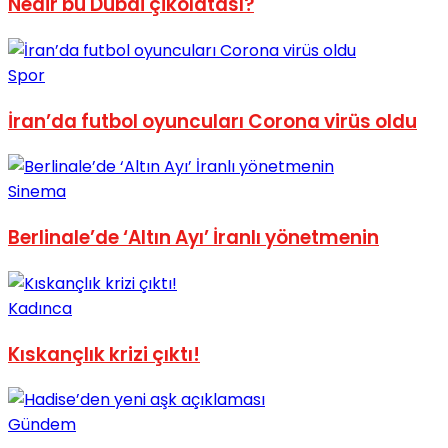
Nedir bu Dubai çikolatası?
No Result
Spor
İran’da futbol oyuncuları Corona virüs oldu
View All Result
Sinema
Berlinale’de ‘Altın Ayı’ İranlı yönetmenin
Kadınca
Kıskançlık krizi çıktı!
Gündem