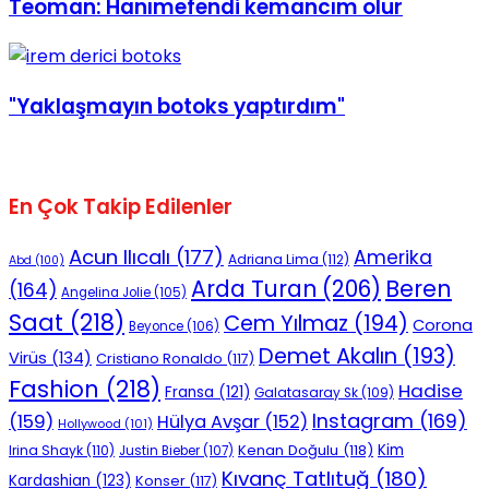
Teoman: Hanımefendi kemancım olur
No Result
"Yaklaşmayın botoks yaptırdım"
View All Result
En Çok Takip Edilenler
Acun Ilıcalı
(177)
Amerika
Adriana Lima
(112)
Abd
(100)
Beren
Arda Turan
(206)
(164)
Angelina Jolie
(105)
Saat
(218)
Cem Yılmaz
(194)
Corona
Beyonce
(106)
Demet Akalın
(193)
Virüs
(134)
Cristiano Ronaldo
(117)
Fashion
(218)
Hadise
Fransa
(121)
Galatasaray Sk
(109)
Instagram
(169)
(159)
Hülya Avşar
(152)
Hollywood
(101)
Kenan Doğulu
(118)
Kim
Irina Shayk
(110)
Justin Bieber
(107)
Kıvanç Tatlıtuğ
(180)
Kardashian
(123)
Konser
(117)