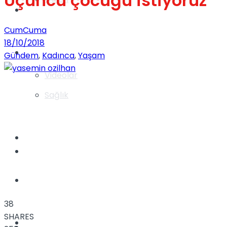
Üçüncü çocuğu istiyoruz
Gündem
CumCuma
18/10/2018
Yaşam
Gündem
,
Kadınca
,
Yaşam
Videolar
Sağlık
TV
Gündem
Kadınca
38
SHARES
Dünya