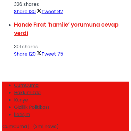
326 shares
Share
130
Tweet
82
Hande Fırat ‘hamile’ yorumuna cevap
verdi
301 shares
Share
120
Tweet
75
CumCuma
Hakkımızda
Künye
Gizlilik Politikası
İletişim
CumCuma | (xml news)