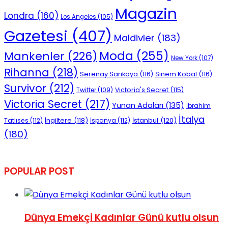
Magazin
Londra
(160)
Los Angeles
(105)
Gazetesi
(407)
Maldivler
(183)
Moda
(255)
Mankenler
(226)
New York
(107)
Rihanna
(218)
Serenay Sarıkaya
(116)
Sinem Kobal
(116)
Survivor
(212)
Victoria's Secret
(115)
Twitter
(109)
Victoria Secret
(217)
Yunan Adaları
(135)
İbrahim
İtalya
İngiltere
(118)
İstanbul
(120)
Tatlıses
(112)
İspanya
(112)
(180)
POPULAR POST
Dünya Emekçi Kadınlar Günü kutlu olsun