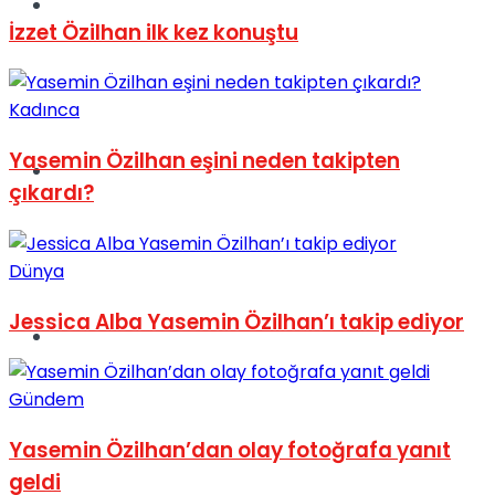
Müzik
İzzet Özilhan ilk kez konuştu
Kadınca
Yasemin Özilhan eşini neden takipten
Sinema
çıkardı?
Dünya
Jessica Alba Yasemin Özilhan’ı takip ediyor
Tatil
Gündem
Yasemin Özilhan’dan olay fotoğrafa yanıt
geldi