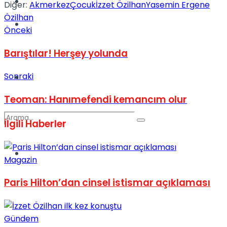
Kadınca
Diğer:
Akmerkez
Çocuk
İzzet Özilhan
Yasemin Ergene
Özilhan
Podcast
Önceki
Barıştılar! Herşey yolunda
Sonraki
Dünya
Teoman: Hanımefendi kemancım olur
İlgili
Haberler
Türkiye
Magazin
No Result
Paris Hilton’dan cinsel istismar açıklaması
View All Result
Gündem