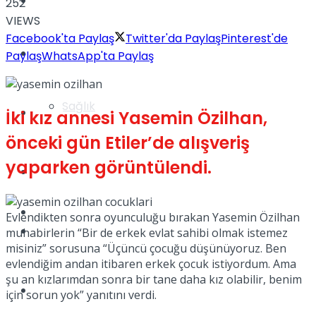
Yaşam
252
VIEWS
Facebook'ta Paylaş
Twitter'da Paylaş
Pinterest'de
Türkiye
Paylaş
WhatsApp'ta Paylaş
Sağlık
Müzik
İki kız annesi Yasemin Özilhan,
önceki gün Etiler’de alışveriş
yaparken görüntülendi.
Sinema
TV
Evlendikten sonra oyunculuğu bırakan Yasemin Özilhan
Tatil
muhabirlerin “Bir de erkek evlat sahibi olmak istemez
misiniz” sorusuna “Üçüncü çocuğu düşünüyoruz. Ben
evlendiğim andan itibaren erkek çocuk istiyordum. Ama
şu an kızlarımdan sonra bir tane daha kız olabilir, benim
Spor
için sorun yok” yanıtını verdi.