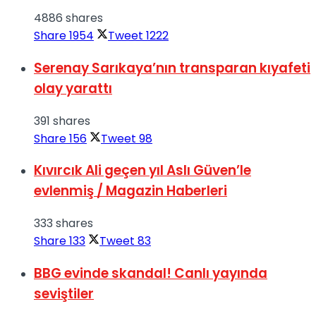
4886 shares
Share
1954
Tweet
1222
Serenay Sarıkaya’nın transparan kıyafeti
olay yarattı
391 shares
Share
156
Tweet
98
Kıvırcık Ali geçen yıl Aslı Güven’le
evlenmiş / Magazin Haberleri
333 shares
Share
133
Tweet
83
BBG evinde skandal! Canlı yayında
seviştiler