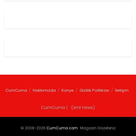
CumCuma
Hakkımızda
Künye
Gizlilik Politikası
İletişim
CumCuma | (xml news)
© 2008-2026
CumCuma.com
· Magazin Gazeteniz