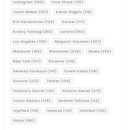
Instagram
(169)
Irina Shayk
(110)
Justin Bieber
(107)
Kenan Doğulu
(118)
Kim Kardashian
(123)
Konser
(117)
Kıvanç Tatlıtuğ
(180)
Londra
(160)
Los Angeles
(105)
Magazin Gazetesi
(407)
Maldivler
(183)
Mankenler
(226)
Moda
(255)
New York
(107)
Rihanna
(218)
Serenay Sarıkaya
(116)
Sinem Kobal
(116)
Survivor
(212)
Twitter
(109)
Victoria's Secret
(115)
Victoria Secret
(217)
Yunan Adaları
(135)
İbrahim Tatlıses
(112)
İngiltere
(118)
İspanya
(112)
İstanbul
(120)
İtalya
(180)