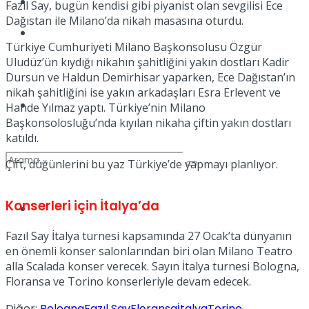
Kadınca
Fazıl Say, bugün kendisi gibi piyanist olan sevgilisi Ece
Dağıstan ile Milano’da nikah masasına oturdu.
Podcast
Türkiye Cumhuriyeti Milano Başkonsolusu Özgür
Uludüz’ün kıydığı nikahın şahitliğini yakın dostları Kadir
Dursun ve Haldun Demirhisar yaparken, Ece Dağıstan’ın
nikah şahitliğini ise yakın arkadaşları Esra Erlevent ve
Dünya
Hande Yılmaz yaptı. Türkiye’nin Milano
Başkonsolosluğu’nda kıyılan nikaha çiftin yakın dostları
katıldı.
Çift, düğünlerini bu yaz Türkiye’de yapmayı planlıyor.
Konserleri için İtalya’da
Türkiye
No Result
Fazıl Say İtalya turnesi kapsamında 27 Ocak’ta dünyanın
en önemli konser salonlarından biri olan Milano Teatro
alla Scalada konser verecek. Sayın İtalya turnesi Bologna,
View All Result
Floransa ve Torino konserleriyle devam edecek.
Diğer:
Bologna
Fazıl Say
Floransa
İtalya
Torino