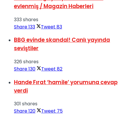
evlenmiş / Magazin Haberleri
333 shares
Share
133
Tweet
83
BBG evinde skandal! Canlı yayında
seviştiler
326 shares
Share
130
Tweet
82
Hande Fırat ‘hamile’ yorumuna cevap
verdi
301 shares
Share
120
Tweet
75