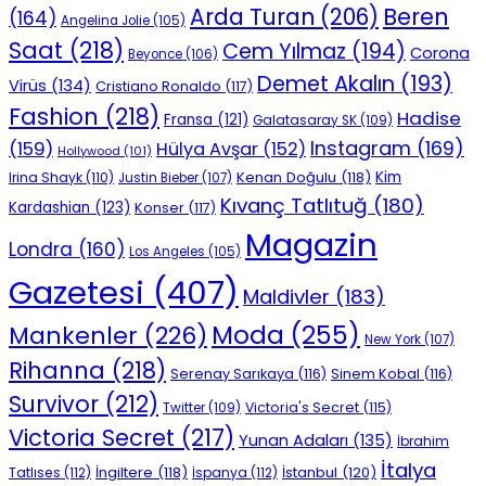
Beren
Arda Turan
(206)
(164)
Angelina Jolie
(105)
Saat
(218)
Cem Yılmaz
(194)
Corona
Beyonce
(106)
Demet Akalın
(193)
Virüs
(134)
Cristiano Ronaldo
(117)
Fashion
(218)
Hadise
Fransa
(121)
Galatasaray SK
(109)
Instagram
(169)
(159)
Hülya Avşar
(152)
Hollywood
(101)
Kenan Doğulu
(118)
Kim
Irina Shayk
(110)
Justin Bieber
(107)
Kıvanç Tatlıtuğ
(180)
Kardashian
(123)
Konser
(117)
Magazin
Londra
(160)
Los Angeles
(105)
Gazetesi
(407)
Maldivler
(183)
Moda
(255)
Mankenler
(226)
New York
(107)
Rihanna
(218)
Serenay Sarıkaya
(116)
Sinem Kobal
(116)
Survivor
(212)
Victoria's Secret
(115)
Twitter
(109)
Victoria Secret
(217)
Yunan Adaları
(135)
İbrahim
İtalya
İngiltere
(118)
İstanbul
(120)
Tatlıses
(112)
İspanya
(112)