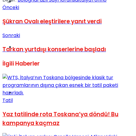
Müzik
Önceki
Şükran Ovalı eleştirilere yanıt verdi
Sonraki
Sinema
Tarkan yurtdışı konserlerine başladı
İlgili
Haberler
Tatil
Tatil
Yaz tatilinde rota Toskana’ya döndü! Bu
kampanya kaçmaz