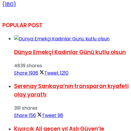
(180)
POPULAR POST
Dünya Emekçi Kadınlar Günü kutlu olsun
4839 shares
Share
1936
Tweet
1210
Serenay Sarıkaya’nın transparan kıyafeti
olay yarattı
391 shares
Share
156
Tweet
98
Kıvırcık Ali geçen yıl Aslı Güven’le