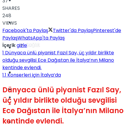
Yaşam
37
SHARES
248
Türkiye
VIEWS
Facebook'ta Paylaş
Twitter'da Paylaş
Pinterest'de
Paylaş
WhatsApp'ta Paylaş
Sağlık
İçerik
gizle
Müzik
1
Dünyaca ünlü piyanist Fazıl Say, üç yıldır birlikte
olduğu sevgilisi Ece Dağıstan ile İtalya’nın Milano
kentinde evlendi.
Sinema
1.1
Konserleri için İtalya’da
Dünyaca ünlü piyanist Fazıl Say,
TV
Tatil
üç yıldır birlikte olduğu sevgilisi
Ece Dağıstan ile İtalya’nın Milano
kentinde evlendi.
Spor