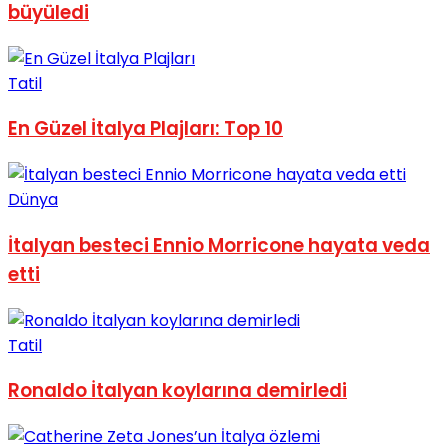
büyüledi
No Result
Tatil
En Güzel İtalya Plajları: Top 10
View All Result
Dünya
İtalyan besteci Ennio Morricone hayata veda
etti
Tatil
Ronaldo İtalyan koylarına demirledi