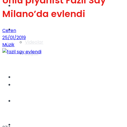
Ünlü piyanist Fazıl Say
Gündem
Milano’da evlendi
Yaşam
Ceren
25/01/2019
Videolar
Müzik
Sağlık
TV
Gündem
Kadınca
Dünya