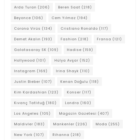
Arda Turan
(206)
Beren Saat
(218)
Beyonce
(106)
Cem Yılmaz
(194)
Corona Virüs
(134)
Cristiano Ronaldo
(117)
Demet Akalın
(193)
Fashion
(218)
Fransa
(121)
Galatasaray SK
(109)
Hadise
(159)
Hollywood
(101)
Hülya Avşar
(152)
Instagram
(169)
Irina Shayk
(110)
Justin Bieber
(107)
Kenan Doğulu
(118)
Kim Kardashian
(123)
Konser
(117)
Kıvanç Tatlıtuğ
(180)
Londra
(160)
Los Angeles
(105)
Magazin Gazetesi
(407)
Maldivler
(183)
Mankenler
(226)
Moda
(255)
New York
(107)
Rihanna
(218)