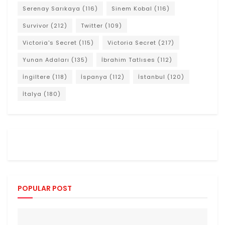
Serenay Sarıkaya
(116)
Sinem Kobal
(116)
Survivor
(212)
Twitter
(109)
Victoria's Secret
(115)
Victoria Secret
(217)
Yunan Adaları
(135)
İbrahim Tatlıses
(112)
İngiltere
(118)
İspanya
(112)
İstanbul
(120)
İtalya
(180)
POPULAR POST