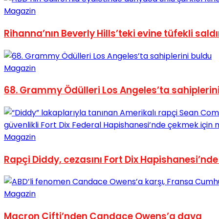
Magazin
No Result
Rihanna’nın Beverly Hills’teki evine tüfekli saldı
Magazin
View All Result
68. Grammy Ödülleri Los Angeles’ta sahiplerin
Magazin
Rapçi Diddy, cezasını Fort Dix Hapishanesi’nde
Magazin
Macron Çifti’nden Candace Owens’a dava