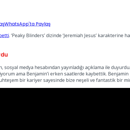
aş
WhatsApp'ta Paylaş
betti
. ‘Peaky Blinders’ dizinde ‘Jeremiah Jesus’ karakterine
rdu
h, sosyal medya hesabından yayınladığı açıklama ile duyurd
liyorum ama Benjamin’i erken saatlerde kaybettik. Benjamin g
hteşem bir kariyer sayesinde bize neşeli ve fantastik bir miras