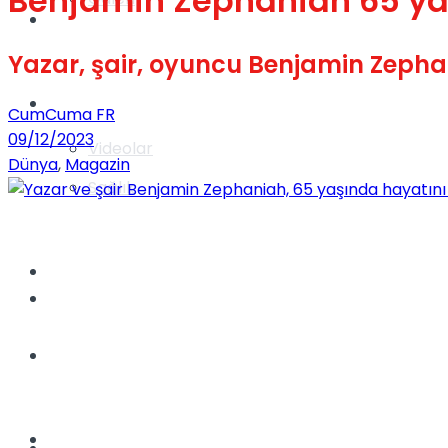
Benjamin Zephaniah 65 yaş
Gündem
Yazar, şair, oyuncu Benjamin Zepha
Yaşam
CumCuma FR
09/12/2023
Videolar
Dünya
,
Magazin
Sağlık
TV
Gündem
Kadınca
Dünya