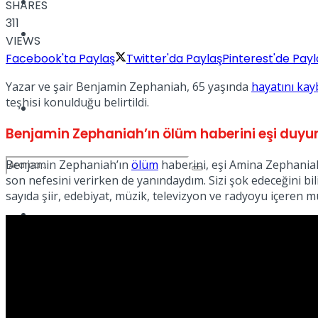
Kadınca
SHARES
311
Podcast
VIEWS
Facebook'ta Paylaş
Twitter'da Paylaş
Pinterest'de Payl
Yazar ve şair Benjamin Zephaniah, 65 yaşında
hayatını kay
teşhisi konulduğu belirtildi.
Dünya
Benjamin Zephaniah’ın ölüm haberini eşi duyu
Benjamin Zephaniah’ın
ölüm
haberini, eşi Amina Zephania
son nefesini verirken de yanındaydım. Sizi şok edeceğini bi
sayıda şiir, edebiyat, müzik, televizyon ve radyoyu içeren mu
Türkiye
No Result
View All Result