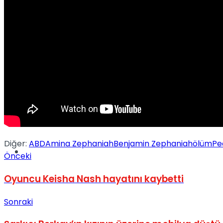
Müzik
Sinema
Diğer:
ABD
Amina Zephaniah
Benjamin Zephaniah
ölüm
Pe
Tatil
Önceki
Oyuncu Keisha Nash hayatını kaybetti
Sonraki