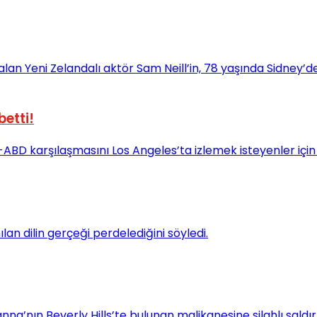
betti!