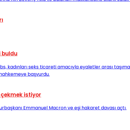
rı
i buldu
 çekmek istiyor