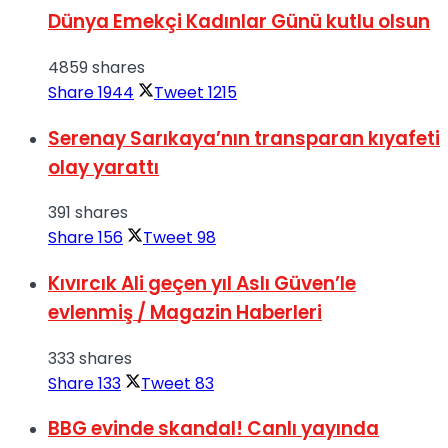
Dünya Emekçi Kadınlar Günü kutlu olsun
4859 shares
Share
1944
Tweet
1215
Serenay Sarıkaya’nın transparan kıyafeti
olay yarattı
391 shares
Share
156
Tweet
98
Kıvırcık Ali geçen yıl Aslı Güven’le
evlenmiş / Magazin Haberleri
333 shares
Share
133
Tweet
83
BBG evinde skandal! Canlı yayında