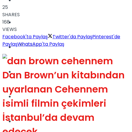
Yaşam
25
SHARES
168
Türkiye
VIEWS
Facebook'ta Paylaş
Twitter'da Paylaş
Pinterest'de
Paylaş
WhatsApp'ta Paylaş
Sağlık
Müzik
Sinema
Dan Brown’un kitabından
uyarlanan Cehennem
TV
Tatil
isimli filmin çekimleri
İstanbul’da devam
Spor
edecek.