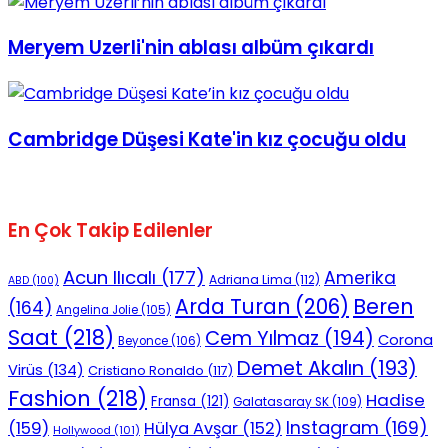
Meryem Uzerli'nin ablası albüm çıkardı
Cambridge Düşesi Kate'in kız çocuğu oldu
En Çok Takip Edilenler
Acun Ilıcalı
(177)
Amerika
Adriana Lima
(112)
ABD
(100)
Beren
Arda Turan
(206)
(164)
Angelina Jolie
(105)
Saat
(218)
Cem Yılmaz
(194)
Corona
Beyonce
(106)
Demet Akalın
(193)
Virüs
(134)
Cristiano Ronaldo
(117)
Fashion
(218)
Hadise
Fransa
(121)
Galatasaray SK
(109)
Instagram
(169)
(159)
Hülya Avşar
(152)
Hollywood
(101)