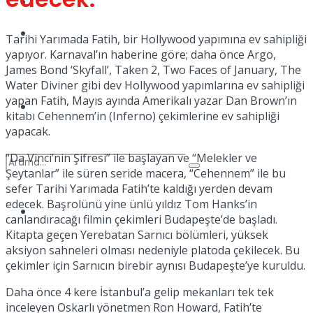
Kadınca
Podcast
Tarihi Yarımada Fatih, bir Hollywood yapımına ev sahipliği
yapıyor. Karnaval’ın haberine göre; daha önce Argo,
James Bond ‘Skyfall’, Taken 2, Two Faces of January, The
Water Diviner gibi dev Hollywood yapımlarına ev sahipliği
yapan Fatih, Mayıs ayında Amerikalı yazar Dan Brown’ın
Dünya
kitabı Cehennem’in (Inferno) çekimlerine ev sahipliği
yapacak.
“Da Vinci’nin Şifresi” ile başlayan ve “Melekler ve
Şeytanlar” ile süren seride macera, “Cehennem” ile bu
sefer Tarihi Yarımada Fatih’te kaldığı yerden devam
edecek. Başrolünü yine ünlü yıldız Tom Hanks’in
Türkiye
canlandıracağı filmin çekimleri Budapeşte’de başladı.
No Result
Kitapta geçen Yerebatan Sarnıcı bölümleri, yüksek
aksiyon sahneleri olması nedeniyle platoda çekilecek. Bu
çekimler için Sarnıcın birebir aynısı Budapeşte’ye kuruldu.
View All Result
Daha önce 4 kere İstanbul’a gelip mekanları tek tek
inceleyen Oskarlı yönetmen Ron Howard, Fatih’te