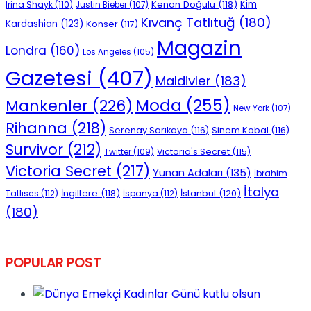
Kenan Doğulu
(118)
Kim
Irina Shayk
(110)
Justin Bieber
(107)
Kıvanç Tatlıtuğ
(180)
Kardashian
(123)
Konser
(117)
Magazin
Londra
(160)
Los Angeles
(105)
Gazetesi
(407)
Maldivler
(183)
Moda
(255)
Mankenler
(226)
New York
(107)
Rihanna
(218)
Serenay Sarıkaya
(116)
Sinem Kobal
(116)
Survivor
(212)
Victoria's Secret
(115)
Twitter
(109)
Victoria Secret
(217)
Yunan Adaları
(135)
İbrahim
İtalya
İngiltere
(118)
İstanbul
(120)
Tatlıses
(112)
İspanya
(112)
(180)
POPULAR POST