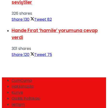
seviştiler
326 shares
Share
130
Tweet
82
Hande Fırat ‘hamile’ yorumuna cevap
verdi
301 shares
Share
120
Tweet
75
CumCuma
Hakkımızda
Künye
Gizlilik Politikası
İletişim