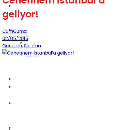
Cehennem İstanbul’a
Gündem
geliyor!
Yaşam
CumCuma
02/05/2015
Videolar
Gündem
,
Sinema
Sağlık
TV
Gündem
Kadınca
Dünya