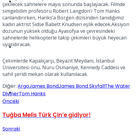
Müzik
çekilecek sahnelere mayıs sonunda başlayacak. Filmde
simgebilim profesörü Robert Langdon’ı Tom Hanks
canlandırırken, Hanks’a Borgen dizisinden tanıdığımız
kadın aktrist Sidse Babett Knudsen eşlik edecek.Aksiyon
dozunun yüksek olduğu Ayasofya ve çevresindeki
sahnelerde helikopterle takip çekimleri büyük heyecan
uyandıracak.
Sinema
Çekimlerde Kapalıçarşı, Beyazıt Meydanı, İstanbul
Üniversitesi önü, Nuru Osmaniye, Kennedy Caddesi ve
sahil şeridi mekan olarak kullanılacak.
Diğer:
Argo
James Bond
James Bond Skyfall
The Water
Tatil
Diviner
Tom Hanks
Önceki
Tuğba Melis Türk Çin’e gidiyor!
Sonraki