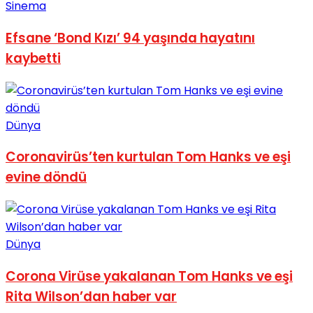
Sinema
No Result
Efsane ‘Bond Kızı’ 94 yaşında hayatını
kaybetti
View All Result
Dünya
Coronavirüs’ten kurtulan Tom Hanks ve eşi
evine döndü
Dünya
Corona Virüse yakalanan Tom Hanks ve eşi
Rita Wilson’dan haber var