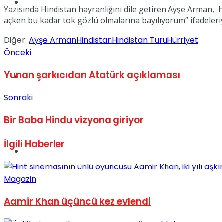
Müzik
Yazısında Hindistan hayranlığını dile getiren Ayşe Arman,
açken bu kadar tok gözlü olmalarına bayılıyorum” ifadeleriy
Diğer:
Ayşe Arman
Hindistan
Hindistan Turu
Hürriyet
Önceki
Yunan şarkıcıdan Atatürk açıklaması
Sinema
Sonraki
Bir Baba Hindu vizyona giriyor
İlgili
Haberler
Tatil
Magazin
Aamir Khan üçüncü kez evlendi