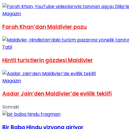
No Result
Magazin
Farah Khan’dan Maldivler pozu
Tatil
View All Result
Hintli turistlerin gözdesi Maldivler
Magazin
Aadar Jain’den Maldivler’de evlilik teklifi
Sonraki
Bir Baba Hindu vizyona giriyor