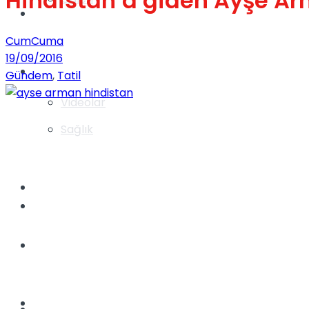
Hindistan’a giden Ayşe Arm
Gündem
CumCuma
19/09/2016
Yaşam
Gündem
,
Tatil
Videolar
Sağlık
TV
Gündem
Kadınca
Dünya