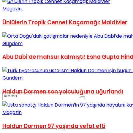
Spor
Magazin
Ünlülerin Tropik Cennet Kaçamağı: Maldivler
Gündem
Podcast
Abu Dabi’de mahsur kalmıştı! Esha Gupta Hin
Gündem
Haldun Dormen son yolculuğuna uğurlandı
Magazin
Haldun Dormen 97 yaşında vefat etti