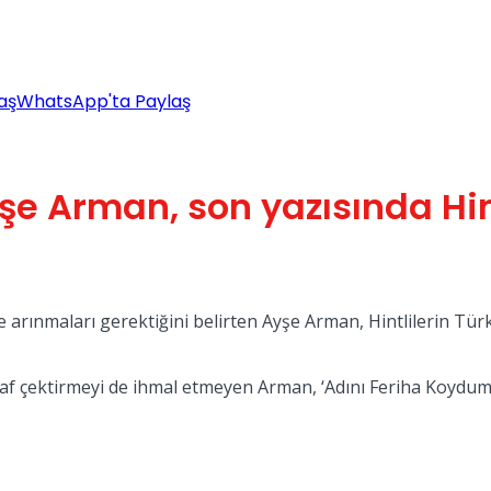
aş
WhatsApp'ta Paylaş
yşe Arman, son yazısında Hi
e arınmaları gerektiğini belirten Ayşe Arman, Hintlilerin Tür
ğraf çektirmeyi de ihmal etmeyen Arman, ‘Adını Feriha Koydum’