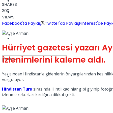
Kadınca
SHARES
300
Podcast
VIEWS
Facebook'ta Paylaş
Twitter'da Paylaş
Pinterest'de Payl
Dünya
Hürriyet gazetesi yazarı A
izlenimlerini kaleme aldı.
Yazısından Hindistan’a gidenlerin önyargılarından kesinlikl
Türkiye
No Result
vurguluyor.
Hindistan Turu
sırasında Hintli kadınlar gibi giyinip foto
izlenme rekorları kırdığına dikkat çekti.
View All Result