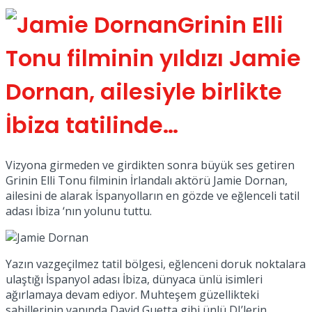
No Result
Grinin Elli
Tonu filminin yıldızı Jamie
Dornan, ailesiyle birlikte
İbiza tatilinde…
View All Result
Vizyona girmeden ve girdikten sonra büyük ses getiren
Grinin Elli Tonu filminin İrlandalı aktörü Jamie Dornan,
ailesini de alarak İspanyolların en gözde ve eğlenceli tatil
adası İbiza ‘nın yolunu tuttu.
Yazın vazgeçilmez tatil bölgesi, eğlenceni doruk noktalara
ulaştığı İspanyol adası İbiza, dünyaca ünlü isimleri
ağırlamaya devam ediyor. Muhteşem güzellikteki
sahillerinin yanında David Guetta gibi ünlü DJ’lerin