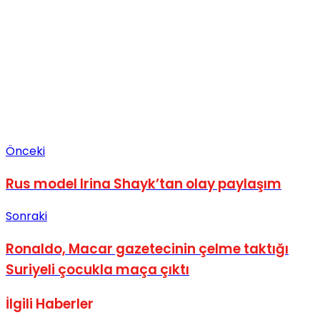
Önceki
Rus model Irina Shayk’tan olay paylaşım
Sonraki
Ronaldo, Macar gazetecinin çelme taktığı
Suriyeli çocukla maça çıktı
İlgili
Haberler