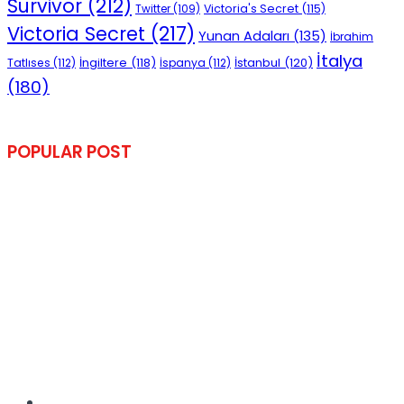
Survivor
(212)
Victoria's Secret
(115)
Twitter
(109)
Victoria Secret
(217)
Yunan Adaları
(135)
İbrahim
İtalya
İngiltere
(118)
İstanbul
(120)
Tatlıses
(112)
İspanya
(112)
(180)
POPULAR POST