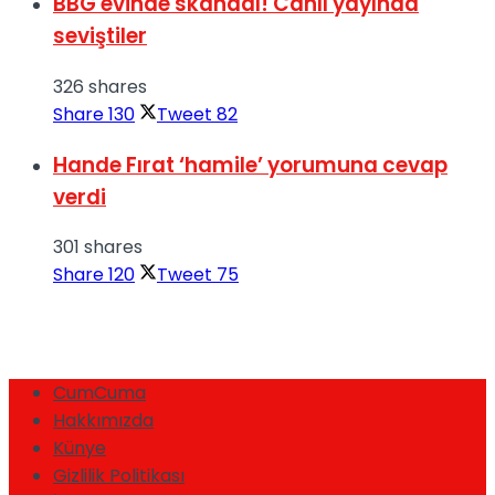
BBG evinde skandal! Canlı yayında
seviştiler
326 shares
Share
130
Tweet
82
Hande Fırat ‘hamile’ yorumuna cevap
verdi
301 shares
Share
120
Tweet
75
CumCuma
Hakkımızda
Künye
Gizlilik Politikası