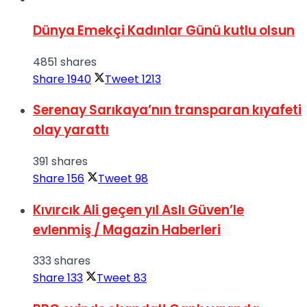
Dünya Emekçi Kadınlar Günü kutlu olsun
4851 shares
Share
1940
Tweet
1213
Serenay Sarıkaya’nın transparan kıyafeti
olay yarattı
391 shares
Share
156
Tweet
98
Kıvırcık Ali geçen yıl Aslı Güven’le
evlenmiş / Magazin Haberleri
333 shares
Share
133
Tweet
83