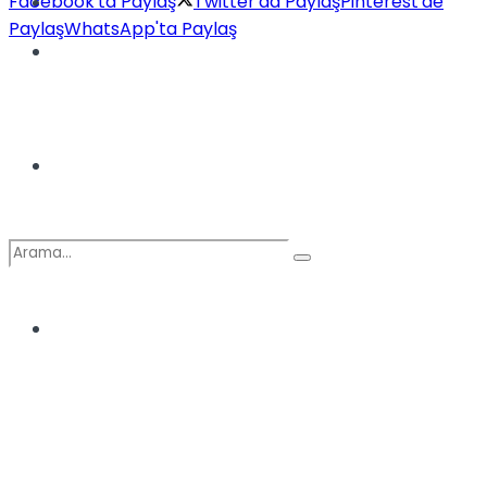
Facebook'ta Paylaş
Twitter'da Paylaş
Pinterest'de
Kadınca
Paylaş
WhatsApp'ta Paylaş
Podcast
Dünya
Türkiye
No Result
View All Result