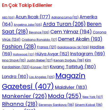
En Çok Takip Edilenler
Acun Ilıcalı
(177)
Amerika
Adriana Lima
(112)
ABD
(100)
Beren
Arda Turan
(206)
(164)
Angelina Jolie
(105)
Saat
(218)
Cem Yılmaz
(194)
Corona
Beyonce
(106)
Demet Akalın
(193)
Virüs
(134)
Cristiano Ronaldo
(117)
Fashion
(218)
Hadise
Fransa
(121)
Galatasaray SK
(109)
Instagram
(169)
(159)
Hülya Avşar
(152)
Hollywood
(101)
Kenan Doğulu
(118)
Kim
Irina Shayk
(110)
Justin Bieber
(107)
Kıvanç Tatlıtuğ
(180)
Kardashian
(123)
Konser
(117)
Magazin
Londra
(160)
Los Angeles
(105)
Gazetesi
(407)
Maldivler
(183)
Moda
(255)
Mankenler
(226)
New York
(107)
Rihanna
(218)
Serenay Sarıkaya
(116)
Sinem Kobal
(116)