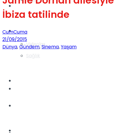
Jamie Dornan ailesiyle
Gündem
İbiza tatilinde
Yaşam
CumCuma
21/09/2015
Videolar
Dünya
,
Gündem
,
Sinema
,
Yaşam
Sağlık
TV
Gündem
Kadınca
Dünya