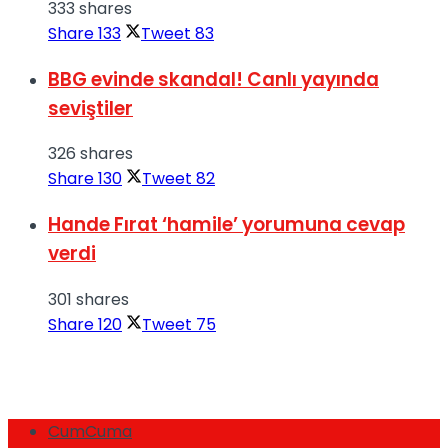
333 shares
Share
133
Tweet
83
BBG evinde skandal! Canlı yayında
seviştiler
326 shares
Share
130
Tweet
82
Hande Fırat ‘hamile’ yorumuna cevap
verdi
301 shares
Share
120
Tweet
75
CumCuma