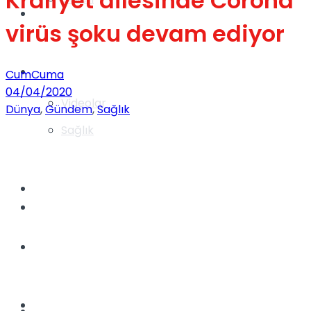
Kraliyet ailesinde Corona
Gündem
virüs şoku devam ediyor
Yaşam
CumCuma
04/04/2020
Videolar
Dünya
,
Gündem
,
Sağlık
Sağlık
TV
Gündem
Kadınca
Dünya