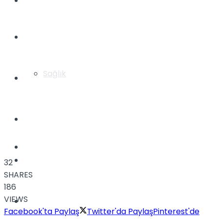
Yaşam
Türkiye
Sağlık
Müzik
Sinema
TV
Tatil
32
SHARES
186
VIEWS
Spor
Facebook'ta Paylaş
Twitter'da Paylaş
Pinterest'de