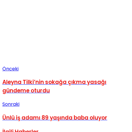
Önceki
Aleyna Tilki’nin sokağa çıkma yasağı
gündeme oturdu
Sonraki
Ünlü iş adamı 89 yaşında baba oluyor
İlgili
Haberler