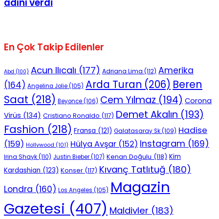
adını verdi
En Çok Takip Edilenler
Acun Ilıcalı
(177)
Amerika
Adriana Lima
(112)
Abd
(100)
Beren
Arda Turan
(206)
(164)
Angelina Jolie
(105)
Saat
(218)
Cem Yılmaz
(194)
Corona
Beyonce
(106)
Demet Akalın
(193)
Virüs
(134)
Cristiano Ronaldo
(117)
Fashion
(218)
Hadise
Fransa
(121)
Galatasaray Sk
(109)
Instagram
(169)
(159)
Hülya Avşar
(152)
Hollywood
(101)
Kenan Doğulu
(118)
Kim
Irina Shayk
(110)
Justin Bieber
(107)
Kıvanç Tatlıtuğ
(180)
Kardashian
(123)
Konser
(117)
Magazin
Londra
(160)
Los Angeles
(105)
Gazetesi
(407)
Maldivler
(183)