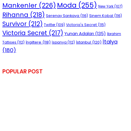
Moda
(255)
Mankenler
(226)
New York
(107)
Rihanna
(218)
Serenay Sarıkaya
(116)
Sinem Kobal
(116)
Survivor
(212)
Victoria's Secret
(115)
Twitter
(109)
Victoria Secret
(217)
Yunan Adaları
(135)
İbrahim
İtalya
İngiltere
(118)
İstanbul
(120)
Tatlıses
(112)
İspanya
(112)
(180)
POPULAR POST