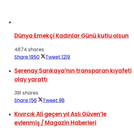
Dünya Emekçi Kadınlar Günü kutlu olsun
4874 shares
Share
1950
Tweet
1219
Serenay Sarıkaya’nın transparan kıyafeti
olay yarattı
391 shares
Share
156
Tweet
98
Kıvırcık Ali geçen yıl Aslı Güven’le
evlenmiş / Magazin Haberleri