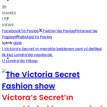
Yaşam
26
SHARES
Türkiye
170
VIEWS
Facebook'ta Paylaş
Twitter'da Paylaş
Pinterest'de
Sağlık
Paylaş
WhatsApp'ta Paylaş
Müzik
İçerik
gizle
1
Victora’s Secret’ın merakla beklenen yeni yıl defilesi,
ilk kez Londra’da yapılacak.
Sinema
1.1
Londra’da Yılbaşı
TV
Tatil
Victora’s Secret’ın
Spor