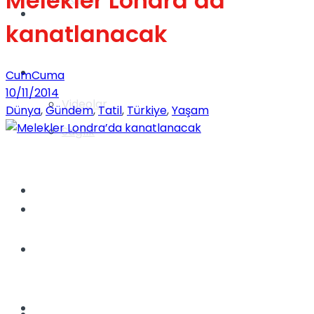
Melekler Londra’da
Gündem
kanatlanacak
Yaşam
CumCuma
10/11/2014
Videolar
Dünya
,
Gündem
,
Tatil
,
Türkiye
,
Yaşam
Sağlık
TV
Gündem
Kadınca
Dünya