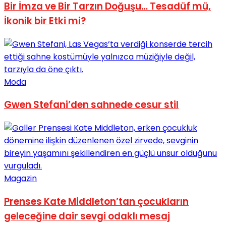
Bir İmza ve Bir Tarzın Doğuşu… Tesadüf mü,
No Result
İkonik bir Etki mi?
Moda
View All Result
Gwen Stefani’den sahnede cesur stil
Magazin
Prenses Kate Middleton’tan çocukların
geleceğine dair sevgi odaklı mesaj