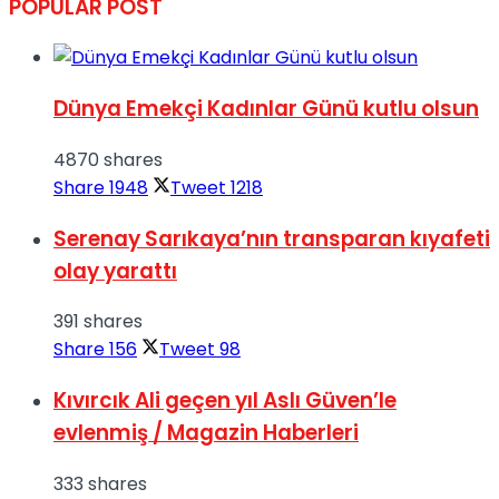
POPULAR POST
Dünya Emekçi Kadınlar Günü kutlu olsun
4870 shares
Share
1948
Tweet
1218
Serenay Sarıkaya’nın transparan kıyafeti
olay yarattı
391 shares
Share
156
Tweet
98
Kıvırcık Ali geçen yıl Aslı Güven’le
evlenmiş / Magazin Haberleri
333 shares