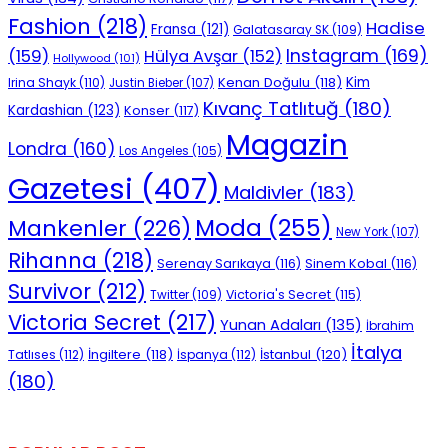
Fashion
(218)
Hadise
Fransa
(121)
Galatasaray SK
(109)
Instagram
(169)
(159)
Hülya Avşar
(152)
Hollywood
(101)
Kenan Doğulu
(118)
Kim
Irina Shayk
(110)
Justin Bieber
(107)
Kıvanç Tatlıtuğ
(180)
Kardashian
(123)
Konser
(117)
Magazin
Londra
(160)
Los Angeles
(105)
Gazetesi
(407)
Maldivler
(183)
Moda
(255)
Mankenler
(226)
New York
(107)
Rihanna
(218)
Serenay Sarıkaya
(116)
Sinem Kobal
(116)
Survivor
(212)
Victoria's Secret
(115)
Twitter
(109)
Victoria Secret
(217)
Yunan Adaları
(135)
İbrahim
İtalya
İngiltere
(118)
İstanbul
(120)
Tatlıses
(112)
İspanya
(112)
(180)