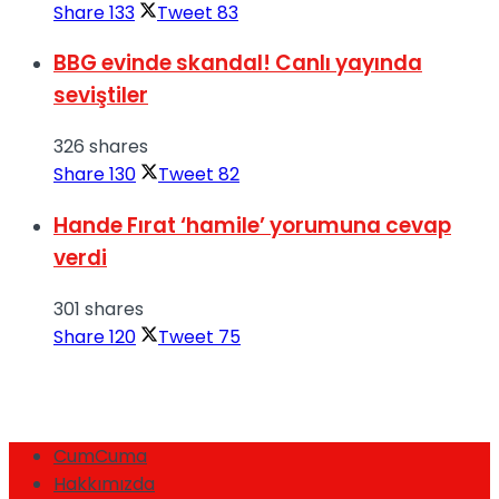
Share
133
Tweet
83
BBG evinde skandal! Canlı yayında
seviştiler
326 shares
Share
130
Tweet
82
Hande Fırat ‘hamile’ yorumuna cevap
verdi
301 shares
Share
120
Tweet
75
CumCuma
Hakkımızda