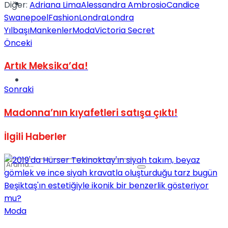
Spor
Diğer:
Adriana Lima
Alessandra Ambrosio
Candice
Swanepoel
Fashion
Londra
Londra
Yılbaşı
Mankenler
Moda
Victoria Secret
Önceki
Artık Meksika’da!
Podcast
Sonraki
Madonna’nın kıyafetleri satışa çıktı!
İlgili
Haberler
Moda