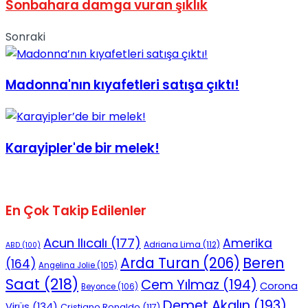
Sonbahara damga vuran şıklık
Sonraki
Madonna'nın kıyafetleri satışa çıktı!
Karayipler'de bir melek!
En Çok Takip Edilenler
Acun Ilıcalı
(177)
Amerika
Adriana Lima
(112)
ABD
(100)
Beren
Arda Turan
(206)
(164)
Angelina Jolie
(105)
Saat
(218)
Cem Yılmaz
(194)
Corona
Beyonce
(106)
Demet Akalın
(193)
Virüs
(134)
Cristiano Ronaldo
(117)