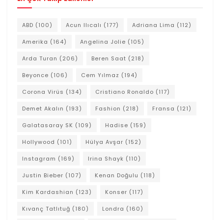
ABD
(100)
Acun Ilıcalı
(177)
Adriana Lima
(112)
Amerika
(164)
Angelina Jolie
(105)
Arda Turan
(206)
Beren Saat
(218)
Beyonce
(106)
Cem Yılmaz
(194)
Corona Virüs
(134)
Cristiano Ronaldo
(117)
Demet Akalın
(193)
Fashion
(218)
Fransa
(121)
Galatasaray SK
(109)
Hadise
(159)
Hollywood
(101)
Hülya Avşar
(152)
Instagram
(169)
Irina Shayk
(110)
Justin Bieber
(107)
Kenan Doğulu
(118)
Kim Kardashian
(123)
Konser
(117)
Kıvanç Tatlıtuğ
(180)
Londra
(160)