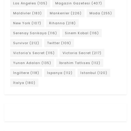
Los Angeles
(105)
Magazin Gazetesi
(407)
Maldivler
(183)
Mankenler
(226)
Moda
(255)
New York
(107)
Rihanna
(218)
Serenay Sarıkaya
(116)
Sinem Kobal
(116)
Survivor
(212)
Twitter
(109)
Victoria's Secret
(115)
Victoria Secret
(217)
Yunan Adaları
(135)
İbrahim Tatlıses
(112)
İngiltere
(118)
İspanya
(112)
İstanbul
(120)
İtalya
(180)