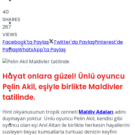
Yaşam
40
SHARES
Türkiye
267
VIEWS
Facebook'ta Paylaş
Twitter'da Paylaş
Pinterest'de
Sağlık
Müzik
Paylaş
WhatsApp'ta Paylaş
Sinema
Hayat onlara güzel! Ünlü oyuncu
Pelin Akil, eşiyle birlikte Maldivler
TV
tatilinde.
Tatil
Hint okyanusunun tropik cenneti
Maldiv Adaları
adını
duymayan yoktur. Ünlü oyuncu Pelin Akil, kendisi gibi
Spor
oyuncu olan eşi Anıl Altan ile birlikte herkesin hayallerini
süsleyen beyaz kumsallarla turkuaz denizin keyfini