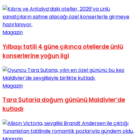
No Result
Magazin
Yılbaşı tatili 4 güne çıkınca otellerde ünlü
View All Result
konserlerine yoğun ilgi
Magazin
Tara Sutaria doğum gününü Maldivler’de
kutladı
Magazin