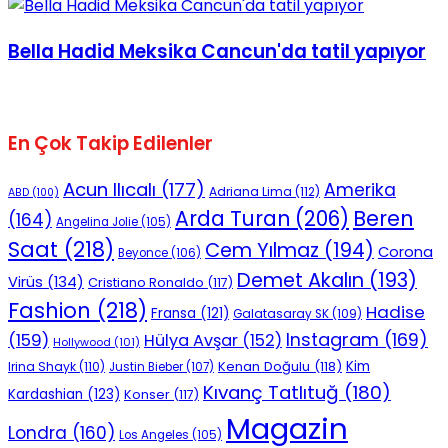
Bella Hadid Meksika Cancun'da tatil yapıyor
En Çok Takip Edilenler
Acun Ilıcalı
(177)
Amerika
Adriana Lima
(112)
ABD
(100)
Beren
Arda Turan
(206)
(164)
Angelina Jolie
(105)
Saat
(218)
Cem Yılmaz
(194)
Corona
Beyonce
(106)
Demet Akalın
(193)
Virüs
(134)
Cristiano Ronaldo
(117)
Fashion
(218)
Hadise
Fransa
(121)
Galatasaray SK
(109)
Instagram
(169)
(159)
Hülya Avşar
(152)
Hollywood
(101)
Kenan Doğulu
(118)
Kim
Irina Shayk
(110)
Justin Bieber
(107)
Kıvanç Tatlıtuğ
(180)
Kardashian
(123)
Konser
(117)
Magazin
Londra
(160)
Los Angeles
(105)