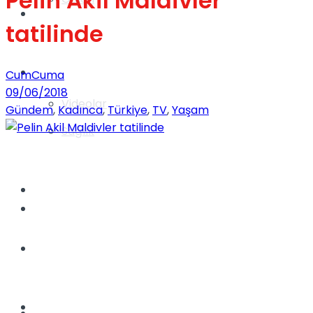
Pelin Akil Maldivler
Gündem
tatilinde
Yaşam
CumCuma
09/06/2018
Videolar
Gündem
,
Kadınca
,
Türkiye
,
TV
,
Yaşam
Sağlık
TV
Gündem
Kadınca
Dünya