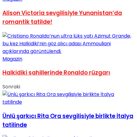
Alison Victoria sevgilisiyle Yunanistan’da
romantik tatilde!
Magazin
Halkidiki sahillerinde Ronaldo rüzgarı
Sonraki
Ünlü şarkıcı Rita Ora sevgilisiyle birlikte İtalya
tatilinde