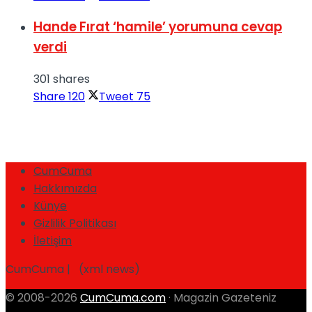
Hande Fırat ‘hamile’ yorumuna cevap
verdi
301 shares
Share
120
Tweet
75
CumCuma
Hakkımızda
Künye
Gizlilik Politikası
İletişim
CumCuma | (xml news)
© 2008-2026
CumCuma.com
· Magazin Gazeteniz