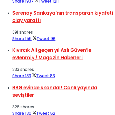
Share
1937
Tweet
1211
Serenay Sarıkaya’nın transparan kıyafeti
olay yarattı
391 shares
Share
156
Tweet
98
Kıvırcık Ali geçen yıl Aslı Güven’le
evlenmiş / Magazin Haberleri
333 shares
Share
133
Tweet
83
BBG evinde skandal! Canlı yayında
seviştiler
326 shares
Share
130
Tweet
82