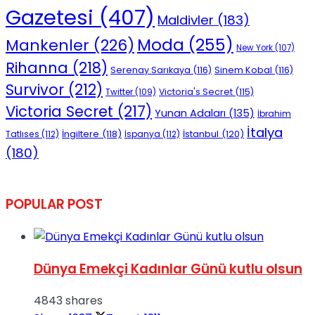
Gazetesi
(407)
Maldivler
(183)
Moda
(255)
Mankenler
(226)
New York
(107)
Rihanna
(218)
Serenay Sarıkaya
(116)
Sinem Kobal
(116)
Survivor
(212)
Victoria's Secret
(115)
Twitter
(109)
Victoria Secret
(217)
Yunan Adaları
(135)
İbrahim
İtalya
İngiltere
(118)
İstanbul
(120)
Tatlıses
(112)
İspanya
(112)
(180)
POPULAR POST
Dünya Emekçi Kadınlar Günü kutlu olsun
4843 shares