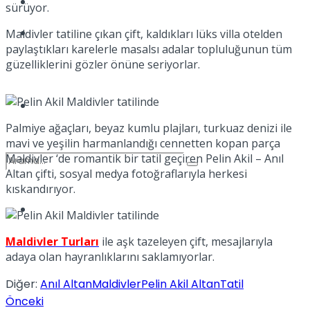
Kadınca
sürüyor.
Podcast
Maldivler tatiline çıkan çift, kaldıkları lüks villa otelden
paylaştıkları karelerle masalsı adalar topluluğunun tüm
güzelliklerini gözler önüne seriyorlar.
Dünya
Palmiye ağaçları, beyaz kumlu plajları, turkuaz denizi ile
mavi ve yeşilin harmanlandığı cennetten kopan parça
Maldivler ‘de romantik bir tatil geçiren Pelin Akil – Anıl
Altan çifti, sosyal medya fotoğraflarıyla herkesi
kıskandırıyor.
Türkiye
No Result
Maldivler Turları
ile aşk tazeleyen çift, mesajlarıyla
adaya olan hayranlıklarını saklamıyorlar.
View All Result
Diğer:
Anıl Altan
Maldivler
Pelin Akil Altan
Tatil
Önceki