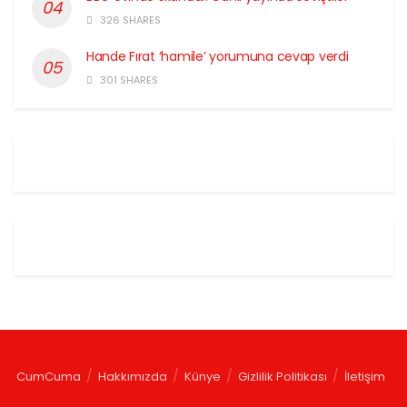
326 SHARES
Hande Fırat ‘hamile’ yorumuna cevap verdi
301 SHARES
CumCuma
Hakkımızda
Künye
Gizlilik Politikası
İletişim