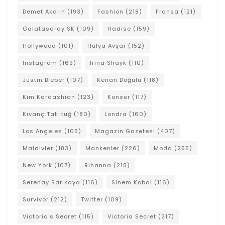
Demet Akalın
(193)
Fashion
(218)
Fransa
(121)
Galatasaray SK
(109)
Hadise
(159)
Hollywood
(101)
Hülya Avşar
(152)
Instagram
(169)
Irina Shayk
(110)
Justin Bieber
(107)
Kenan Doğulu
(118)
Kim Kardashian
(123)
Konser
(117)
Kıvanç Tatlıtuğ
(180)
Londra
(160)
Los Angeles
(105)
Magazin Gazetesi
(407)
Maldivler
(183)
Mankenler
(226)
Moda
(255)
New York
(107)
Rihanna
(218)
Serenay Sarıkaya
(116)
Sinem Kobal
(116)
Survivor
(212)
Twitter
(109)
Victoria's Secret
(115)
Victoria Secret
(217)