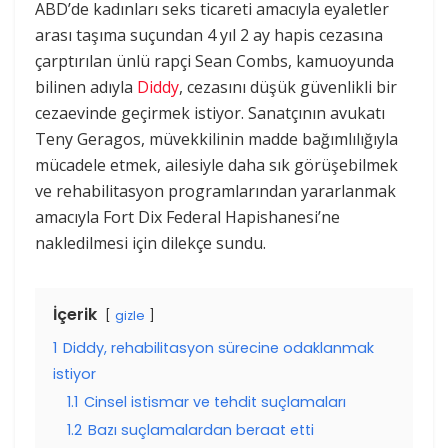
ABD’de kadınları seks ticareti amacıyla eyaletler
arası taşıma suçundan 4 yıl 2 ay hapis cezasına
çarptırılan ünlü rapçi Sean Combs, kamuoyunda
bilinen adıyla
Diddy
, cezasını düşük güvenlikli bir
cezaevinde geçirmek istiyor. Sanatçının avukatı
Teny Geragos, müvekkilinin madde bağımlılığıyla
mücadele etmek, ailesiyle daha sık görüşebilmek
ve rehabilitasyon programlarından yararlanmak
amacıyla Fort Dix Federal Hapishanesi’ne
nakledilmesi için dilekçe sundu.
İçerik
gizle
1
Diddy, rehabilitasyon sürecine odaklanmak
istiyor
1.1
Cinsel istismar ve tehdit suçlamaları
1.2
Bazı suçlamalardan beraat etti