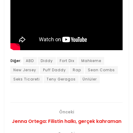
Diğer:
ABD
Diddy
Fort Dix
Mahkeme
New Jersey
Puff Daddy
Rap
Sean Combs
Seks Ticareti
Teny Geragos
Ünlüler
Önceki
Jenna Ortega: Filistin halkı, gerçek kahraman