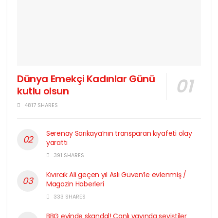
Dünya Emekçi Kadınlar Günü
kutlu olsun
4817 SHARES
Serenay Sarıkaya’nın transparan kıyafeti olay
yarattı
391 SHARES
Kıvırcık Ali geçen yıl Aslı Güven’le evlenmiş /
Magazin Haberleri
333 SHARES
BBG evinde skandal! Canlı yayında seviştiler