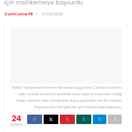
için mahkemeye başvurdu.
CumCuma FR
07/10/2025
“Diddy” lakaplarıyla tanınan Amerikalı rapçi Sean Combs, kadınları
seks ticareti amacıyla eyaletler arası taşıma suçundan aldığı
hapis cezasını New Jersey’deki düşük güvenlikli Fort Dix Federal
Hapishanesi’nde çekmek için mahkemeye başvurdu.
24
SHARES