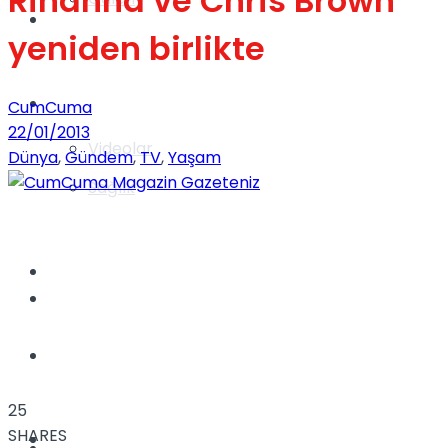
Rihanna ve Chris Brown
Gündem
yeniden birlikte
Yaşam
CumCuma
22/01/2013
Videolar
Dünya
,
Gündem
,
TV
,
Yaşam
Sağlık
TV
Gündem
Kadınca
25
SHARES
Dünya