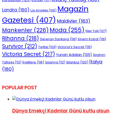
Kardashian
(123)
Konser
(117)
Magazin
Londra
(160)
Los Angeles
(105)
Gazetesi
(407)
Maldivler
(183)
Moda
(255)
Mankenler
(226)
New York
(107)
Rihanna
(218)
Serenay Sarıkaya
(116)
Sinem Kobal
(116)
Survivor
(212)
Victoria's Secret
(115)
Twitter
(109)
Victoria Secret
(217)
Yunan Adaları
(135)
İbrahim
İtalya
İngiltere
(118)
İstanbul
(120)
Tatlıses
(112)
İspanya
(112)
(180)
POPULAR POST
Dünya Emekçi Kadınlar Günü kutlu olsun