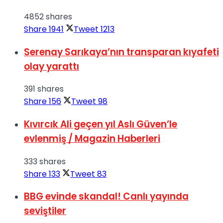
4852 shares
Share
1941
Tweet
1213
Serenay Sarıkaya’nın transparan kıyafeti
olay yarattı
391 shares
Share
156
Tweet
98
Kıvırcık Ali geçen yıl Aslı Güven’le
evlenmiş / Magazin Haberleri
333 shares
Share
133
Tweet
83
BBG evinde skandal! Canlı yayında
seviştiler