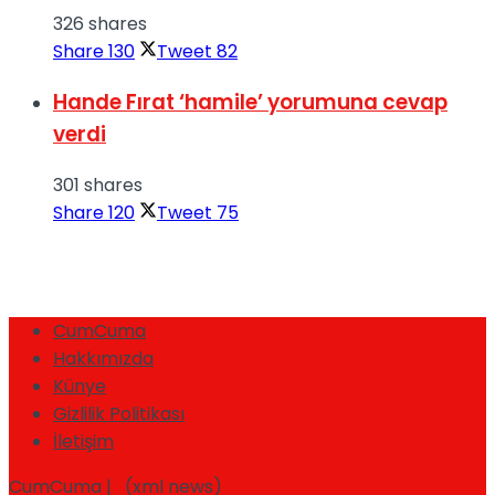
326 shares
Share
130
Tweet
82
Hande Fırat ‘hamile’ yorumuna cevap
verdi
301 shares
Share
120
Tweet
75
CumCuma
Hakkımızda
Künye
Gizlilik Politikası
İletişim
CumCuma | (xml news)