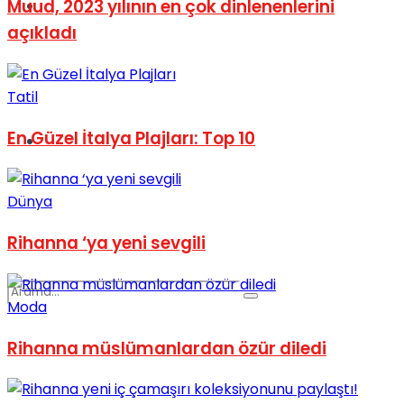
Muud, 2023 yılının en çok dinlenenlerini
Spor
açıkladı
Tatil
En Güzel İtalya Plajları: Top 10
Podcast
Dünya
Rihanna ‘ya yeni sevgili
Moda
Rihanna müslümanlardan özür diledi