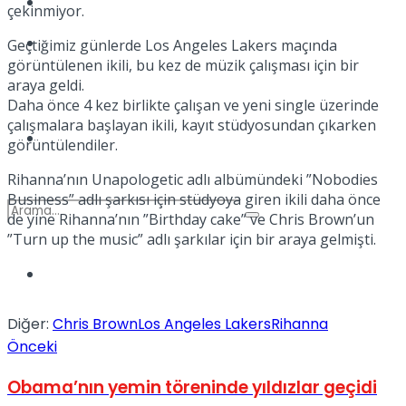
Kadınca
çekinmiyor.
Podcast
Geçtiğimiz günlerde Los Angeles Lakers maçında
görüntülenen ikili, bu kez de müzik çalışması için bir
araya geldi.
Daha önce 4 kez birlikte çalışan ve yeni single üzerinde
çalışmalara başlayan ikili, kayıt stüdyosundan çıkarken
Dünya
görüntülendiler.
Rihanna’nın Unapologetic adlı albümündeki ”Nobodies
Business” adlı şarkısı için stüdyoya giren ikili daha önce
de yine Rihanna’nın ”Birthday cake” ve Chris Brown’un
”Turn up the music” adlı şarkılar için bir araya gelmişti.
Türkiye
No Result
Diğer:
Chris Brown
Los Angeles Lakers
Rihanna
Önceki
View All Result
Obama’nın yemin töreninde yıldızlar geçidi