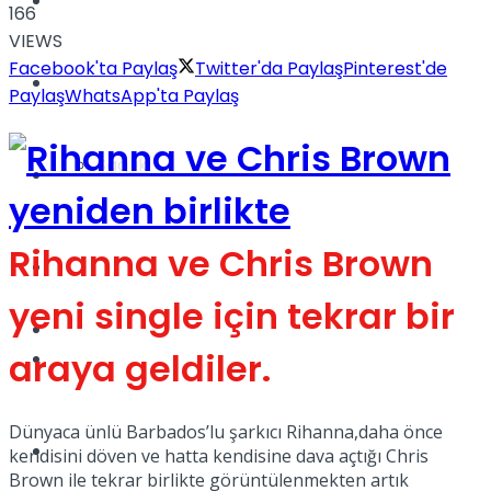
Yaşam
166
VIEWS
Facebook'ta Paylaş
Twitter'da Paylaş
Pinterest'de
Türkiye
Paylaş
WhatsApp'ta Paylaş
Sağlık
Müzik
Rihanna ve Chris Brown
Sinema
yeni single için tekrar bir
TV
araya geldiler.
Tatil
Dünyaca ünlü Barbados’lu şarkıcı Rihanna,daha önce
Spor
kendisini döven ve hatta kendisine dava açtığı Chris
Brown ile tekrar birlikte görüntülenmekten artık