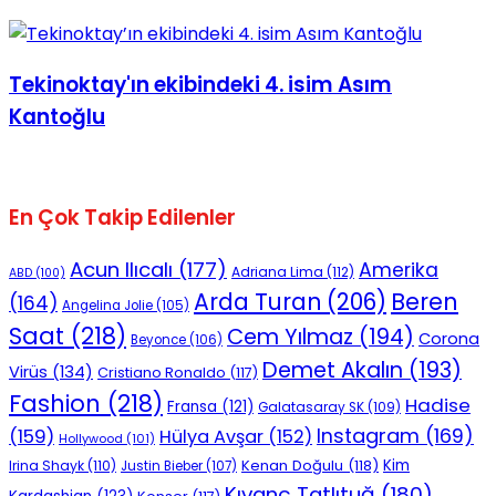
Tekinoktay'ın ekibindeki 4. isim Asım
Kantoğlu
En Çok Takip Edilenler
Acun Ilıcalı
(177)
Amerika
Adriana Lima
(112)
ABD
(100)
Beren
Arda Turan
(206)
(164)
Angelina Jolie
(105)
Saat
(218)
Cem Yılmaz
(194)
Corona
Beyonce
(106)
Demet Akalın
(193)
Virüs
(134)
Cristiano Ronaldo
(117)
Fashion
(218)
Hadise
Fransa
(121)
Galatasaray SK
(109)
Instagram
(169)
(159)
Hülya Avşar
(152)
Hollywood
(101)
Kenan Doğulu
(118)
Kim
Irina Shayk
(110)
Justin Bieber
(107)
Kıvanç Tatlıtuğ
(180)