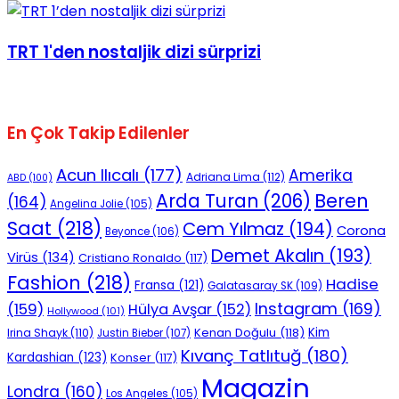
No Result
TRT 1'den nostaljik dizi sürprizi
En Çok Takip Edilenler
View All Result
Acun Ilıcalı
(177)
Amerika
Adriana Lima
(112)
ABD
(100)
Beren
Arda Turan
(206)
(164)
Angelina Jolie
(105)
Saat
(218)
Cem Yılmaz
(194)
Corona
Beyonce
(106)
Demet Akalın
(193)
Virüs
(134)
Cristiano Ronaldo
(117)
Fashion
(218)
Hadise
Fransa
(121)
Galatasaray SK
(109)
Instagram
(169)
(159)
Hülya Avşar
(152)
Hollywood
(101)
Kenan Doğulu
(118)
Kim
Irina Shayk
(110)
Justin Bieber
(107)
Kıvanç Tatlıtuğ
(180)
Kardashian
(123)
Konser
(117)
Magazin
Londra
(160)
Los Angeles
(105)