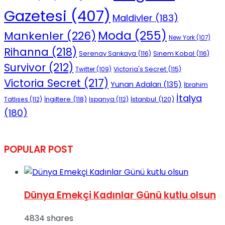
Gazetesi
(407)
Maldivler
(183)
Moda
(255)
Mankenler
(226)
New York
(107)
Rihanna
(218)
Serenay Sarıkaya
(116)
Sinem Kobal
(116)
Survivor
(212)
Victoria's Secret
(115)
Twitter
(109)
Victoria Secret
(217)
Yunan Adaları
(135)
İbrahim
İtalya
İngiltere
(118)
İstanbul
(120)
Tatlıses
(112)
İspanya
(112)
(180)
POPULAR POST
Dünya Emekçi Kadınlar Günü kutlu olsun
4834 shares