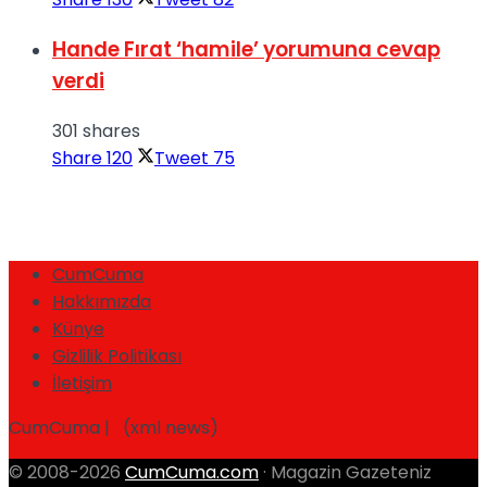
Hande Fırat ‘hamile’ yorumuna cevap
verdi
301 shares
Share
120
Tweet
75
CumCuma
Hakkımızda
Künye
Gizlilik Politikası
İletişim
CumCuma | (xml news)
© 2008-2026
CumCuma.com
· Magazin Gazeteniz