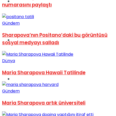
Müzik
numarasını paylaştı
Gündem
Sharapova’nın Positano’daki bu görüntüsü
Sinema
sosyal medyayı salladı
Dünya
Maria Sharapova Hawaii Tatilinde
Tatil
Gündem
Maria Sharapova artık üniversiteli