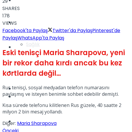
Yaşam
29
SHARES
178
Türkiye
VIEWS
Facebook'ta Paylaş
Twitter'da Paylaş
Pinterest'de
Paylaş
WhatsApp'ta Paylaş
Sağlık
Müzik
Eski tenisçi Maria Sharapova, yeni
bir rekor daha kırdı ancak bu kez
kortlarda değil…
Sinema
Rus tenisçi, sosyal medyadan telefon numarasını
TV
paylaşmış ve isteyen benimle sohbet edebilir demişti.
Tatil
Kısa sürede telefonu kilitlenen Rus güzele, 40 saatte 2
milyon 2 bin mesaj yollandı.
Spor
Diğer:
Maria Sharapova
Önceki