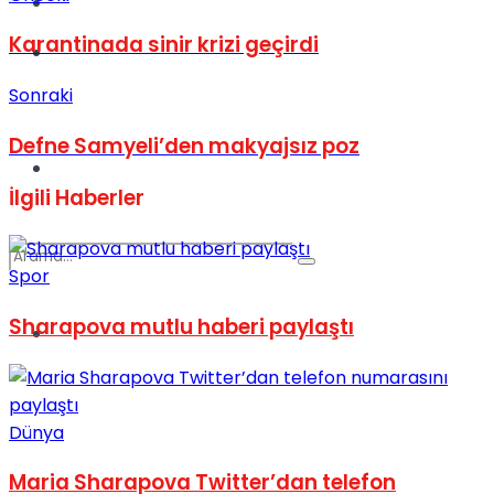
Kadınca
Karantinada sinir krizi geçirdi
Podcast
Sonraki
Defne Samyeli’den makyajsız poz
Dünya
İlgili
Haberler
Spor
Sharapova mutlu haberi paylaştı
Türkiye
No Result
Dünya
View All Result
Maria Sharapova Twitter’dan telefon