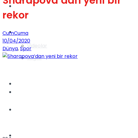
Sharapova’dan yeni bir
Gündem
rekor
Yaşam
CumCuma
10/04/2020
Videolar
Dünya
,
Spor
Sağlık
TV
Gündem
Kadınca
Dünya