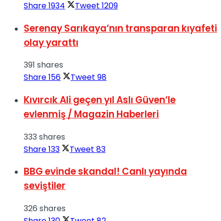
Share
1934
Tweet
1209
Serenay Sarıkaya’nın transparan kıyafeti
olay yarattı
391 shares
Share
156
Tweet
98
Kıvırcık Ali geçen yıl Aslı Güven’le
evlenmiş / Magazin Haberleri
333 shares
Share
133
Tweet
83
BBG evinde skandal! Canlı yayında
seviştiler
326 shares
Share
130
Tweet
82