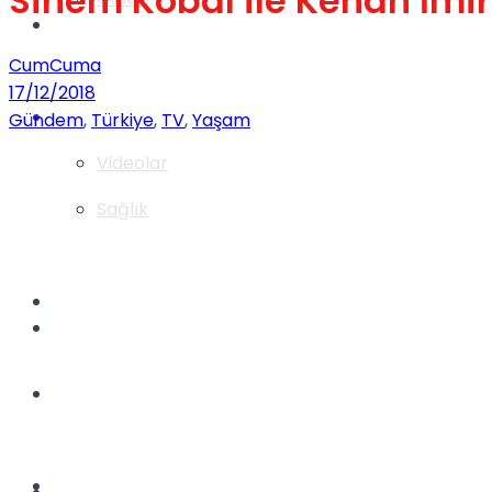
Sinem Kobal ile Kenan İmi
Gündem
CumCuma
17/12/2018
Yaşam
Gündem
,
Türkiye
,
TV
,
Yaşam
Videolar
Sağlık
TV
Gündem
Kadınca
Dünya