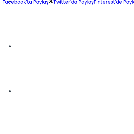
Müzik
Facebook'ta Paylaş
Twitter'da Paylaş
Pinterest'de Payl
Sinema
Tatil