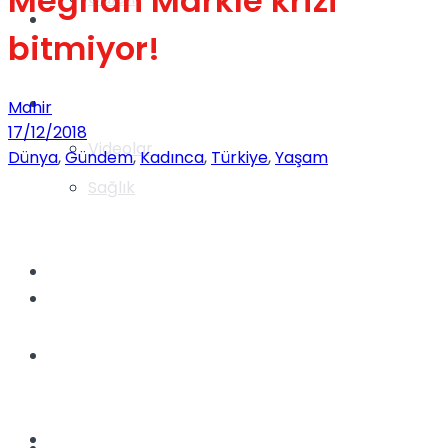
Meghan Markle krizi
Gündem
bitmiyor!
Yaşam
Mahir
17/12/2018
Videolar
Dünya
,
Gündem
,
Kadınca
,
Türkiye
,
Yaşam
Sağlık
TV
Gündem
Kadınca
Dünya