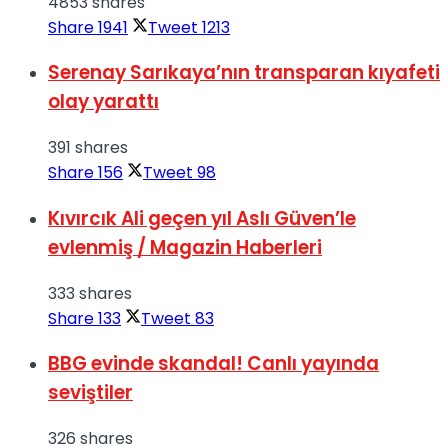
4853 shares
Share
1941
Tweet
1213
Serenay Sarıkaya’nın transparan kıyafeti
olay yarattı
391 shares
Share
156
Tweet
98
Kıvırcık Ali geçen yıl Aslı Güven’le
evlenmiş / Magazin Haberleri
333 shares
Share
133
Tweet
83
BBG evinde skandal! Canlı yayında
seviştiler
326 shares