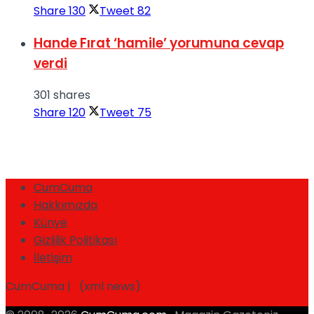
Share
130
Tweet
82
Hande Fırat ‘hamile’ yorumuna cevap
verdi
301 shares
Share
120
Tweet
75
CumCuma
Hakkımızda
Künye
Gizlilik Politikası
İletişim
CumCuma | (xml news)