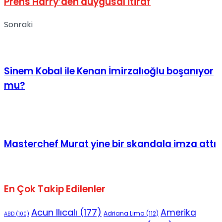
Prens Harry’den duygusal itiraf
Sonraki
Sinem Kobal ile Kenan İmirzalıoğlu boşanıyor
mu?
Masterchef Murat yine bir skandala imza attı
En Çok Takip Edilenler
Acun Ilıcalı
(177)
Amerika
Adriana Lima
(112)
ABD
(100)