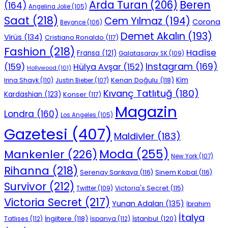
Beren
Arda Turan
(206)
(164)
Angelina Jolie
(105)
Saat
(218)
Cem Yılmaz
(194)
Corona
Beyonce
(106)
Demet Akalın
(193)
Virüs
(134)
Cristiano Ronaldo
(117)
Fashion
(218)
Hadise
Fransa
(121)
Galatasaray SK
(109)
Instagram
(169)
(159)
Hülya Avşar
(152)
Hollywood
(101)
Kenan Doğulu
(118)
Kim
Irina Shayk
(110)
Justin Bieber
(107)
Kıvanç Tatlıtuğ
(180)
Kardashian
(123)
Konser
(117)
Magazin
Londra
(160)
Los Angeles
(105)
Gazetesi
(407)
Maldivler
(183)
Moda
(255)
Mankenler
(226)
New York
(107)
Rihanna
(218)
Serenay Sarıkaya
(116)
Sinem Kobal
(116)
Survivor
(212)
Victoria's Secret
(115)
Twitter
(109)
Victoria Secret
(217)
Yunan Adaları
(135)
İbrahim
İtalya
İngiltere
(118)
İstanbul
(120)
Tatlıses
(112)
İspanya
(112)