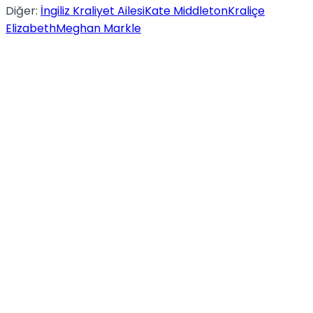
Diğer:
İngiliz Kraliyet Ailesi
Kate Middleton
Kraliçe
Elizabeth
Meghan Markle