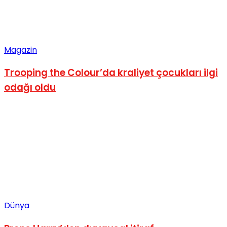
Magazin
Trooping the Colour’da kraliyet çocukları ilgi
odağı oldu
Dünya