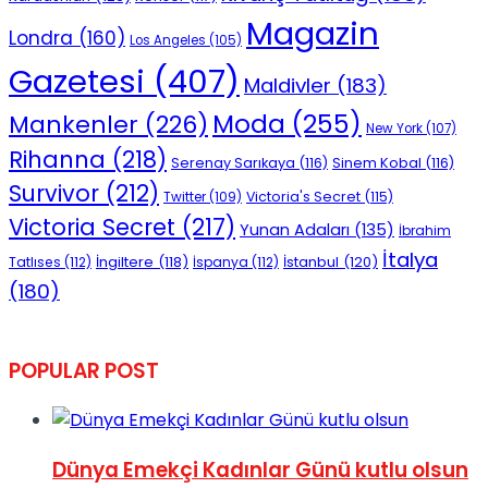
Magazin
Londra
(160)
Los Angeles
(105)
Gazetesi
(407)
Maldivler
(183)
Moda
(255)
Mankenler
(226)
New York
(107)
Rihanna
(218)
Serenay Sarıkaya
(116)
Sinem Kobal
(116)
Survivor
(212)
Victoria's Secret
(115)
Twitter
(109)
Victoria Secret
(217)
Yunan Adaları
(135)
İbrahim
İtalya
İngiltere
(118)
İstanbul
(120)
Tatlıses
(112)
İspanya
(112)
(180)
POPULAR POST
Dünya Emekçi Kadınlar Günü kutlu olsun