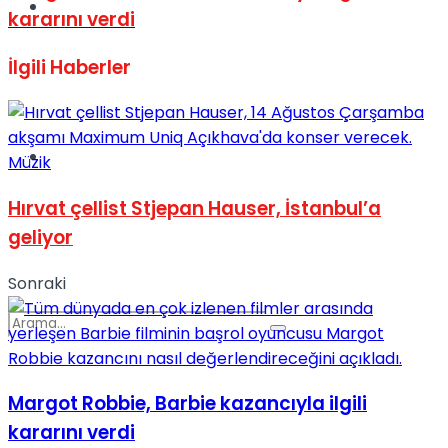
Spor
kararını verdi
İlgili
Haberler
Podcast
Müzik
Hırvat çellist Stjepan Hauser, İstanbul’a
geliyor
Sonraki
Margot Robbie, Barbie kazancıyla ilgili
kararını verdi