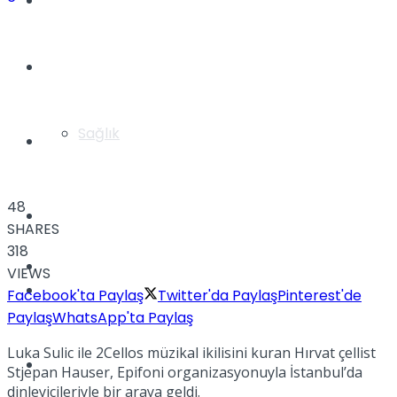
Yaşam
Türkiye
Sağlık
Müzik
48
Sinema
SHARES
318
TV
VIEWS
Tatil
Facebook'ta Paylaş
Twitter'da Paylaş
Pinterest'de
Paylaş
WhatsApp'ta Paylaş
Luka Sulic ile 2Cellos müzikal ikilisini kuran Hırvat çellist
Spor
Stjepan Hauser, Epifoni organizasyonuyla İstanbul’da
dinleyicileriyle bir araya geldi.