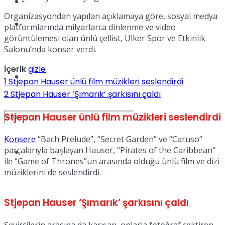
Kadınca
Organizasyondan yapılan açıklamaya göre, sosyal medya
Podcast
platformlarında milyarlarca dinlenme ve video
görüntülemesi olan ünlü çellist, Ülker Spor ve Etkinlik
Salonu’nda konser verdi.
İçerik
gizle
Dünya
1
Stjepan Hauser ünlü film müzikleri seslendirdi
2
Stjepan Hauser ‘Şımarık’ şarkısını çaldı
Stjepan Hauser ünlü film müzikleri seslendirdi
Konsere
“Bach Prelude”, “Secret Garden” ve “Caruso”
parçalarıyla başlayan Hauser, “Pirates of the Caribbean”
Türkiye
No Result
ile “Game of Thrones”un arasında olduğu ünlü film ve dizi
müziklerini de seslendirdi.
View All Result
Stjepan Hauser ‘Şımarık’ şarkısını çaldı
Seyircilerin arasına da karışan, onlarla fotoğraf çektiren