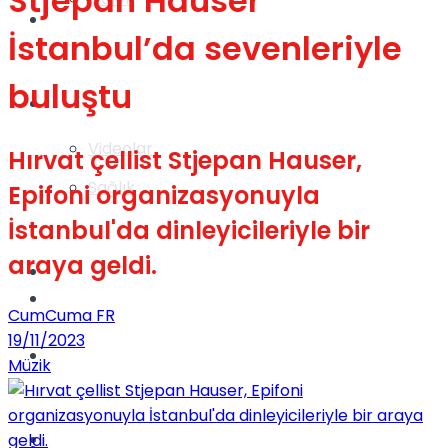
Stjepan Hauser
Gündem
İstanbul’da sevenleriyle
buluştu
Yaşam
Videolar
Hırvat çellist Stjepan Hauser,
Sağlık
Epifoni organizasyonuyla
İstanbul'da dinleyicileriyle bir
araya geldi.
TV
Gündem
CumCuma FR
19/11/2023
Kadınca
Müzik
Dünya