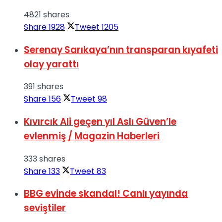
4821 shares
Share
1928
Tweet
1205
Serenay Sarıkaya’nın transparan kıyafeti
olay yarattı
391 shares
Share
156
Tweet
98
Kıvırcık Ali geçen yıl Aslı Güven’le
evlenmiş / Magazin Haberleri
333 shares
Share
133
Tweet
83
BBG evinde skandal! Canlı yayında
seviştiler