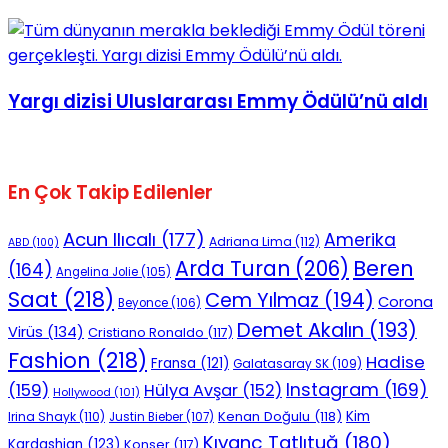
No Result
Yargı dizisi Uluslararası Emmy Ödülü’nü aldı
View All Result
En Çok Takip Edilenler
Acun Ilıcalı
(177)
Amerika
Adriana Lima
(112)
ABD
(100)
Beren
Arda Turan
(206)
(164)
Angelina Jolie
(105)
Saat
(218)
Cem Yılmaz
(194)
Corona
Beyonce
(106)
Demet Akalın
(193)
Virüs
(134)
Cristiano Ronaldo
(117)
Fashion
(218)
Hadise
Fransa
(121)
Galatasaray SK
(109)
Instagram
(169)
(159)
Hülya Avşar
(152)
Hollywood
(101)
Kenan Doğulu
(118)
Kim
Irina Shayk
(110)
Justin Bieber
(107)
Kıvanç Tatlıtuğ
(180)
Kardashian
(123)
Konser
(117)