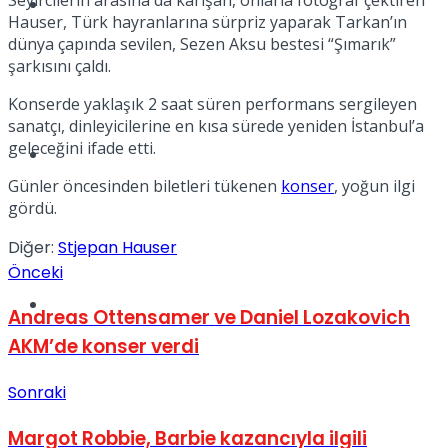
Müzik
Hauser, Türk hayranlarına sürpriz yaparak Tarkan’ın
dünya çapında sevilen, Sezen Aksu bestesi “Şımarık”
şarkısını çaldı.
Konserde yaklaşık 2 saat süren performans sergileyen
sanatçı, dinleyicilerine en kısa sürede yeniden İstanbul’a
geleceğini ifade etti.
Sinema
Günler öncesinden biletleri tükenen
konser
, yoğun ilgi
gördü.
Diğer:
Stjepan Hauser
Önceki
Tatil
Andreas Ottensamer ve Daniel Lozakovich
AKM’de konser verdi
Sonraki
Margot Robbie, Barbie kazancıyla ilgili