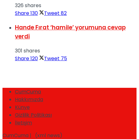
326 shares
Share
130
Tweet
82
Hande Fırat ‘hamile’ yorumuna cevap
verdi
301 shares
Share
120
Tweet
75
CumCuma
Hakkımızda
Künye
Gizlilik Politikası
İletişim
CumCuma | (xml news)