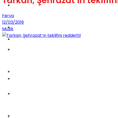
Tarkan, Şehrazat’ın teklifin
Dünya
Ferya
12/03/2019
Türkiye
Müzik
Kadınca
Müzik
Sinema
Dünya
Tatil
Spor