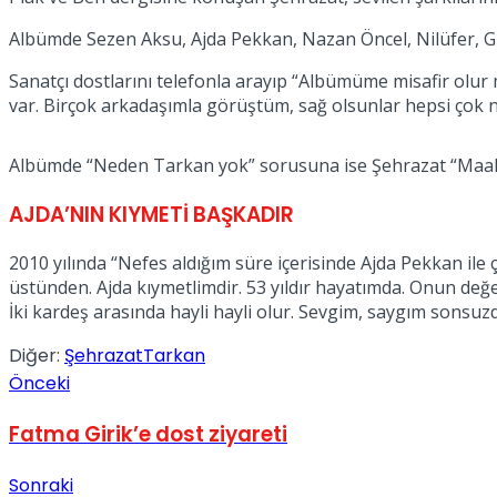
Albümde Sezen Aksu, Ajda Pekkan, Nazan Öncel, Nilüfer, Gü
Sanatçı dostlarını telefonla arayıp “Albümüme misafir olur 
var. Birçok arkadaşımla görüştüm, sağ olsunlar hepsi çok
Albümde “Neden Tarkan yok” sorusuna ise Şehrazat “Maalese
AJDA’NIN KIYMETİ BAŞKADIR
2010 yılında “Nefes aldığım süre içerisinde Ajda Pekkan ile ç
üstünden. Ajda kıymetlimdir. 53 yıldır hayatımda. Onun değeri
İki kardeş arasında hayli hayli olur. Sevgim, saygım sonsuzd
Diğer:
Şehrazat
Tarkan
Önceki
Fatma Girik’e dost ziyareti
Sonraki