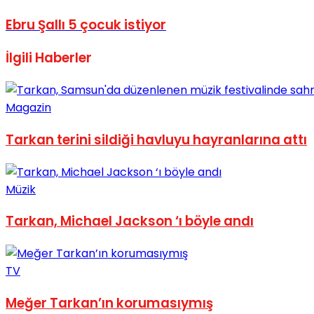
Ebru Şallı 5 çocuk istiyor
İlgili
Haberler
Magazin
Tarkan terini sildiği havluyu hayranlarına attı
Müzik
Tarkan, Michael Jackson ‘ı böyle andı
TV
Meğer Tarkan’ın korumasıymış