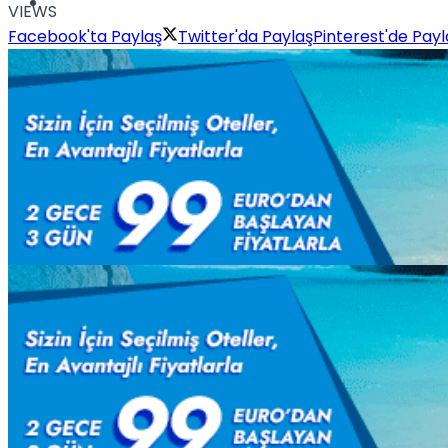
Tatil
VIEWS
Facebook'ta Paylaş
Twitter'da Paylaş
Pinterest'de Payl
Spor
Podcast