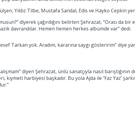
lşen, Yıldız Tilbe, Mustafa Sandal, Edis ve Hayko Cepkin ye
musun?” diyerek çağırdığını belirten Şehrazat, “Orası da bir 
 nazik davrandılar. Hemen hemen herkes albümde var” dedi.
f Tarkan yok. Aradım, kararına saygı gösteririm” diye yanı
alışmam” diyen Şehrazat, ünlü sanatçıyla nasıl barıştığının det
, kıymeti harbiyesi başkadır. Bu yola Ajda ile ‘Yaz Yaz’ şarkısı
ur.”