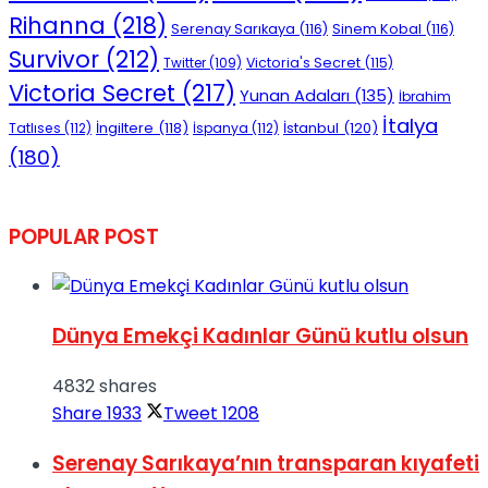
Rihanna
(218)
Serenay Sarıkaya
(116)
Sinem Kobal
(116)
Survivor
(212)
Victoria's Secret
(115)
Twitter
(109)
Victoria Secret
(217)
Yunan Adaları
(135)
İbrahim
İtalya
İngiltere
(118)
İstanbul
(120)
Tatlıses
(112)
İspanya
(112)
(180)
POPULAR POST
Dünya Emekçi Kadınlar Günü kutlu olsun
4832 shares
Share
1933
Tweet
1208
Serenay Sarıkaya’nın transparan kıyafeti