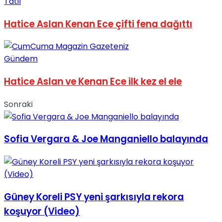
Tatil
No Result
Hatice Aslan Kenan Ece çifti fena dağıttı
Gündem
Hatice Aslan ve Kenan Ece ilk kez el ele
View All Result
Sonraki
Sofia Vergara & Joe Manganiello balayında
Güney Koreli PSY yeni şarkısıyla rekora
koşuyor (Video)