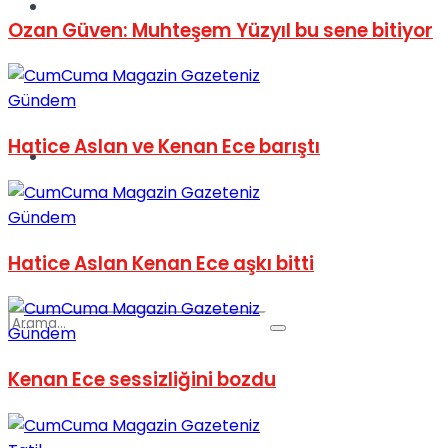
Spor
Ozan Güven: Muhteşem Yüzyıl bu sene bitiyor
Gündem
Hatice Aslan ve Kenan Ece barıştı
Podcast
Gündem
Hatice Aslan Kenan Ece aşkı bitti
Gündem
Kenan Ece sessizliğini bozdu