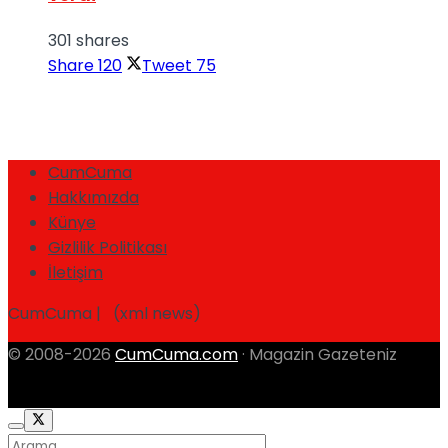
301 shares
Share
120
Tweet
75
CumCuma
Hakkımızda
Künye
Gizlilik Politikası
İletişim
CumCuma | (xml news)
© 2008-2026
CumCuma.com
· Magazin Gazeteniz