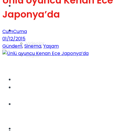
Ünlü oyuncu Kenan Ece
Gündem
Japonya’da
Yaşam
CumCuma
01/12/2015
Videolar
Gündem
,
Sinema
,
Yaşam
Sağlık
TV
Gündem
Kadınca
Dünya