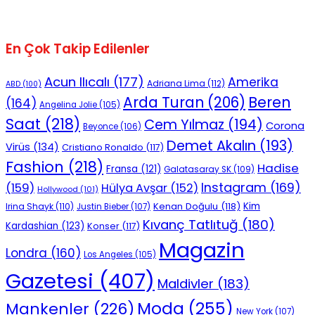
En Çok Takip Edilenler
Acun Ilıcalı
(177)
Amerika
Adriana Lima
(112)
ABD
(100)
Beren
Arda Turan
(206)
(164)
Angelina Jolie
(105)
Saat
(218)
Cem Yılmaz
(194)
Corona
Beyonce
(106)
Demet Akalın
(193)
Virüs
(134)
Cristiano Ronaldo
(117)
Fashion
(218)
Hadise
Fransa
(121)
Galatasaray SK
(109)
Instagram
(169)
(159)
Hülya Avşar
(152)
Hollywood
(101)
Kenan Doğulu
(118)
Kim
Irina Shayk
(110)
Justin Bieber
(107)
Kıvanç Tatlıtuğ
(180)
Kardashian
(123)
Konser
(117)
Magazin
Londra
(160)
Los Angeles
(105)
Gazetesi
(407)
Maldivler
(183)
Moda
(255)
Mankenler
(226)
New York
(107)