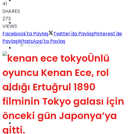
Yaşam
41
SHARES
273
Türkiye
VIEWS
Facebook'ta Paylaş
Twitter'da Paylaş
Pinterest'de
Paylaş
WhatsApp'ta Paylaş
Sağlık
Müzik
Ünlü
oyuncu Kenan Ece, rol
Sinema
aldığı Ertuğrul 1890
TV
Tatil
filminin Tokyo galası için
önceki gün Japonya’ya
Spor
gitti.