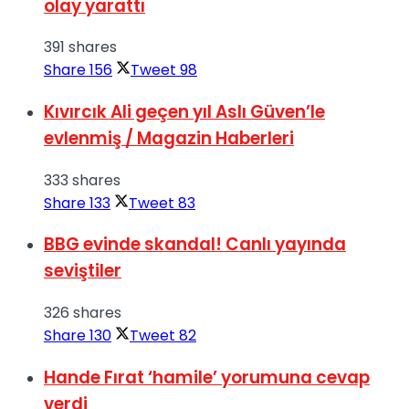
olay yarattı
391 shares
Share
156
Tweet
98
Kıvırcık Ali geçen yıl Aslı Güven’le
evlenmiş / Magazin Haberleri
333 shares
Share
133
Tweet
83
BBG evinde skandal! Canlı yayında
seviştiler
326 shares
Share
130
Tweet
82
Hande Fırat ‘hamile’ yorumuna cevap
verdi