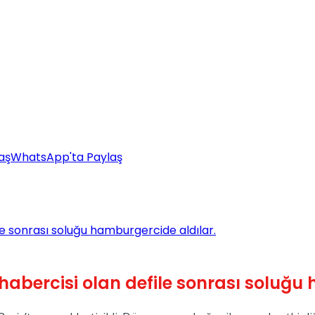
aş
WhatsApp'ta Paylaş
ile sonrası soluğu hamburgercide aldılar.
n habercisi olan defile sonrası soluğ