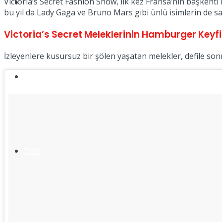
Victoria’s Secret Fashion Show, ilk kez Fransa’nın başkenti P
Müzik
bu yıl da Lady Gaga ve Bruno Mars gibi ünlü isimlerin de s
Victoria’s Secret Meleklerinin Hamburger Keyfi
İzleyenlere kusursuz bir şölen yaşatan melekler, defile son
Sinema
Tatil