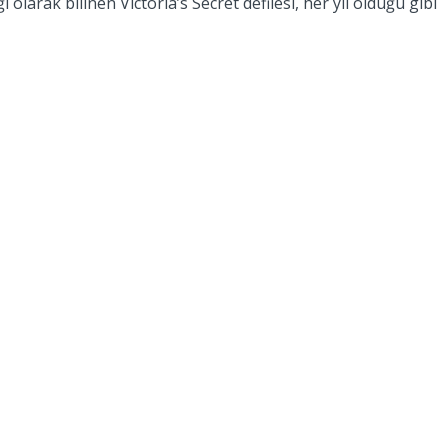
olarak bilinen Victoria’s Secret defilesi, her yıl olduğu gibi