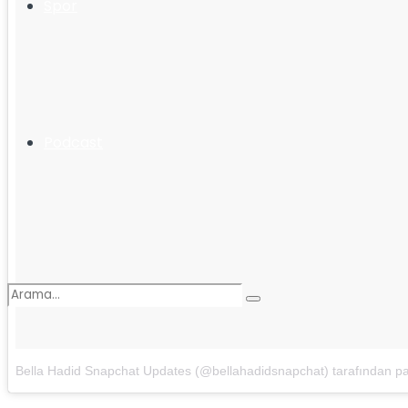
Spor
Podcast
Bella Hadid Snapchat Updates (@bellahadidsnapchat) tarafından pay