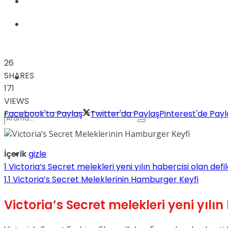
Kadınca
Podcast
26
SHARES
Dünya
171
VIEWS
Facebook'ta Paylaş
Twitter'da Paylaş
Pinterest'de Payl
İçerik
gizle
Türkiye
No Result
1
Victoria’s Secret melekleri yeni yılın habercisi olan def
1.1
Victoria’s Secret Meleklerinin Hamburger Keyfi
Victoria’s Secret melekleri yeni yılı
View All Result