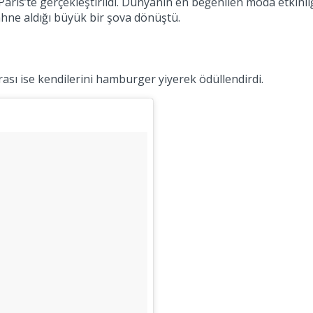
aris’te gerçekleştirildi. Dünyanın en beğenilen moda etkinliği 
ahne aldığı büyük bir şova dönüştü.
rası ise kendilerini hamburger yiyerek ödüllendirdi.