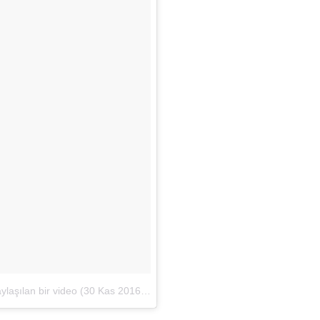
laşılan bir video
(
30 Kas 2016, 17:44 PST
)