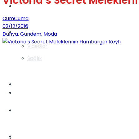
Victoria’s Secret Melekler
Gündem
CumCuma
02/12/2016
Yaşam
Dünya
,
Gündem
,
Moda
Videolar
Sağlık
TV
Gündem
Kadınca
Dünya