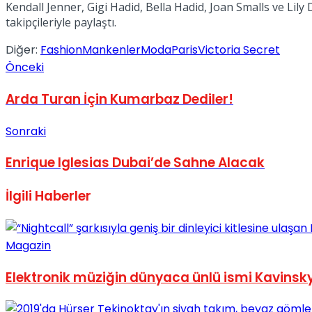
Kendall Jenner, Gigi Hadid, Bella Hadid, Joan Smalls ve Lily
No Result
takipçileriyle paylaştı.
Diğer:
Fashion
Mankenler
Moda
Paris
Victoria Secret
Önceki
Arda Turan İçin Kumarbaz Dediler!
View All Result
Sonraki
Enrique Iglesias Dubai’de Sahne Alacak
İlgili
Haberler
Magazin
Elektronik müziğin dünyaca ünlü ismi Kavinsky,