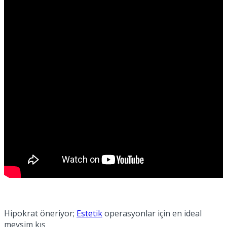
Spor
Podcast
Hipokrat öneriyor;
Estetik
operasyonlar için en ideal
mevsim kış