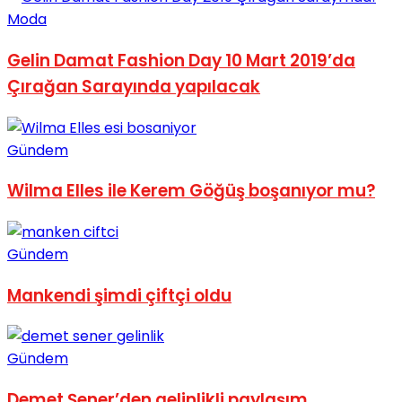
Moda
Gelin Damat Fashion Day 10 Mart 2019’da
Çırağan Sarayında yapılacak
Gündem
Wilma Elles ile Kerem Göğüş boşanıyor mu?
Gündem
Mankendi şimdi çiftçi oldu
Gündem
Demet Şener’den gelinlikli paylaşım