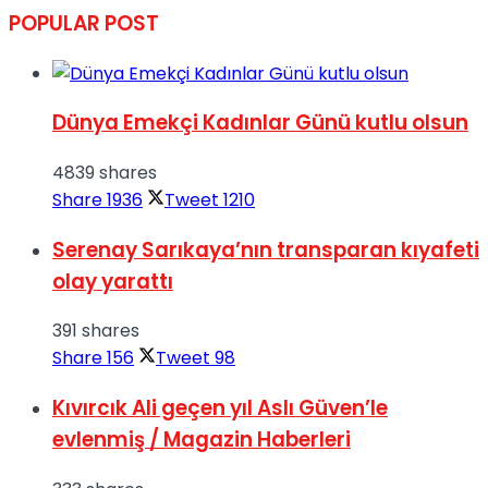
POPULAR POST
Dünya Emekçi Kadınlar Günü kutlu olsun
4839 shares
Share
1936
Tweet
1210
Serenay Sarıkaya’nın transparan kıyafeti
olay yarattı
391 shares
Share
156
Tweet
98
Kıvırcık Ali geçen yıl Aslı Güven’le
evlenmiş / Magazin Haberleri