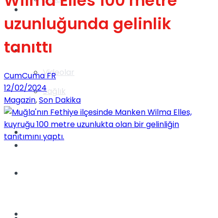
Wilma Elles 100 metre
Gündem
uzunluğunda gelinlik
tanıttı
Yaşam
Videolar
CumCuma FR
12/02/2024
Sağlık
Magazin
,
Son Dakika
TV
Gündem
Kadınca
Dünya