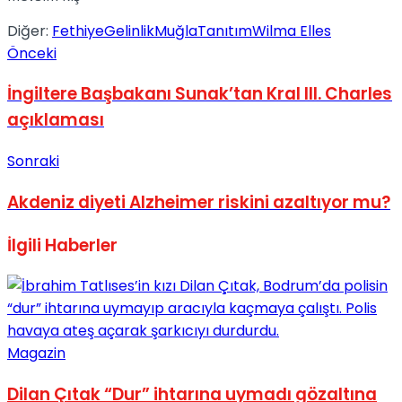
No Result
Diğer:
Fethiye
Gelinlik
Muğla
Tanıtım
Wilma Elles
Önceki
İngiltere Başbakanı Sunak’tan Kral III. Charles
açıklaması
View All Result
Sonraki
Akdeniz diyeti Alzheimer riskini azaltıyor mu?
İlgili
Haberler
Magazin
Dilan Çıtak “Dur” ihtarına uymadı gözaltına