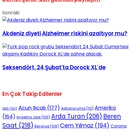
Sonraki
Akdeniz diyeti Alzheimer riskini azaltıyor mu?
Seksendört, 24 Şubat'ta Dorock XL'de
En Çok Takip Edilenler
Acun Ilıcalı
(177)
Amerika
Adriana Lima
(112)
ABD
(100)
Beren
Arda Turan
(206)
(164)
Angelina Jolie
(105)
Saat
(218)
Cem Yılmaz
(194)
Corona
Beyonce
(106)