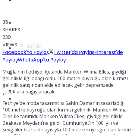
Yaşam
35
Türkiye
SHARES
230
VIEWS
Sağlık
Müzik
Facebook'ta Paylaş
Twitter'da Paylaş
Pinterest'de
Paylaş
WhatsApp'ta Paylaş
Muğla’nın Fethiye ilçesinde Manken Wilma Elles, giydiği
Sinema
gelinlikle ilgi odağı oldu. 100 metre kuyruğu olan kırmızı
gelinlik satışından elde edilecek gelir depremzede
TV
çocuklara bağışlanacak.
Tatil
Fethiye’de moda tasarımcısı Şahin Damar’ın tasarladığı
100 metre kuyruğu olan kırmızı gelinlik, Manken Wilma
Elles ile tanıtıldı. Manken Wilma Elles, giydiği gelinlikle
Beşkaza Meydanı’na geldi. Cumhuriyet’in 100. yılı ve
Spor
Sevgililer Günü dolayısıyla 100 metre kuyruğu olan kırmızı