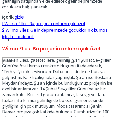
Kadınca
gelinliğin satışından elde edilecek gelir depremzede
çocuklara bağışlanacak.
Podcast
İçerik
gizle
1
Wilma Elles: Bu projenin anlamı çok özel
2
Wilma Elles: Gelir depremzede çocukların okuması
için kullanılacak
Dünya
Wilma Elles: Bu projenin anlamı çok özel
Manken Elles, gazetecilere, gelinliğin 14 Şubat Sevgililer
Günü’ne özel kırmızı renkte olduğunu ifade ederek,
“Fethiye’yi çok seviyorum. Daha öncesinde de buraya
gelmiştim. Farklı çalışmalar yapmıştık. Şu an ise Beşkaza
Türkiye
No Result
Meydanı’ndayız. Şu an içinde bulunduğumuz projenin ise
özel bir anlamı var. 14 Şubat Sevgililer Günü’ne az bir
zaman kaldı. Bu özel günün anlamı aşk, sevgi ve daha
fazlası. Bu kırmızı gelinliği de bu özel gün öncesinde
View All Result
giydiğim için çok mutluyum. Moda tasarımcısı Şahin
Damar projeye çok katkıda bulundu. Cumhuriyet’in 100.