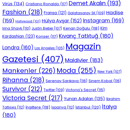
Demet Akalın
(193)
Virüs
(134)
Cristiano Ronaldo
(117)
Fashion
(218)
Hadise
Fransa
(121)
Galatasaray SK
(109)
Instagram
(169)
(159)
Hülya Avşar
(152)
Hollywood
(101)
Kenan Doğulu
(118)
Kim
Irina Shayk
(110)
Justin Bieber
(107)
Kıvanç Tatlıtuğ
(180)
Kardashian
(123)
Konser
(117)
Magazin
Londra
(160)
Los Angeles
(105)
Gazetesi
(407)
Maldivler
(183)
Moda
(255)
Mankenler
(226)
New York
(107)
Rihanna
(218)
Serenay Sarıkaya
(116)
Sinem Kobal
(116)
Survivor
(212)
Victoria's Secret
(115)
Twitter
(109)
Victoria Secret
(217)
Yunan Adaları
(135)
İbrahim
İtalya
İngiltere
(118)
İstanbul
(120)
Tatlıses
(112)
İspanya
(112)
(180)