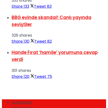
333 shares
Share
133
Tweet
83
BBG evinde skandal! Canlı yayında
seviştiler
326 shares
Share
130
Tweet
82
Hande Fırat ‘hamile’ yorumuna cevap
verdi
301 shares
Share
120
Tweet
75
CumCuma